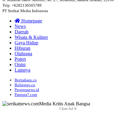
Telp: +6282136505789
PT Serikat Media Indonesia
Homepage
News
Daerah
Wisata & Kuliner
Gaya Hidup
Hiburan
Olahraga
Potret
Opini
Lainnya
Beritabaru.co
Bolinggo.co
Progresnews.id
Pantura7.com
Close Ad ✕