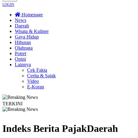
LOGIN
Homepage
News
Daerah
Wisata & Kuliner
Gaya Hidup
Hiburan
Olahraga
Potret
Opini
Lainnya
Cek Fakta
Cerita & Sajak
Video
E-Koran
TERKINI
ru SMKN 1 Seyegan untuk Perkuat Kesadaran Hukum
Legislator PKB Kecam A
Indeks Berita
PajakDaerah