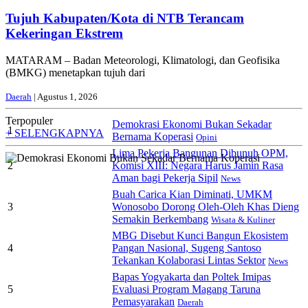
Tujuh Kabupaten/Kota di NTB Terancam
Kekeringan Ekstrem
MATARAM – Badan Meteorologi, Klimatologi, dan Geofisika
(BMKG) menetapkan tujuh dari
Daerah
| Agustus 1, 2026
Terpopuler
Demokrasi Ekonomi Bukan Sekadar
1
+ SELENGKAPNYA
Bernama Koperasi
Opini
Lima Pekerja Bangunan Dibunuh OPM,
2
Komisi XIII: Negara Harus Jamin Rasa
Aman bagi Pekerja Sipil
News
Buah Carica Kian Diminati, UMKM
3
Wonosobo Dorong Oleh-Oleh Khas Dieng
Semakin Berkembang
Wisata & Kuliner
MBG Disebut Kunci Bangun Ekosistem
4
Pangan Nasional, Sugeng Santoso
Tekankan Kolaborasi Lintas Sektor
News
Bapas Yogyakarta dan Poltek Imipas
5
Evaluasi Program Magang Taruna
Pemasyarakan
Daerah