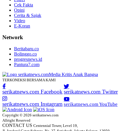
Cek Fakta
Opini
Cerita & Sajak
Video
E-Koran
Network
Beritabaru.co
Bolinggo.co
progresnews.id
Pantura7.com
TERKONEKSI BERSAMA KAMI
serikatnews.com Facebook
serikatnews.com Twitter
serikatnews.com Instagram
serikatnews.com YouTube
Copyright © 2026 serikatnews.com
Allright Reserved
CONTACT US
Centennial Tower, Level 19,
Jl. Jenderal Gatot Subroto, No. 27, Setiabudi, Jakarta Selatan, 12950