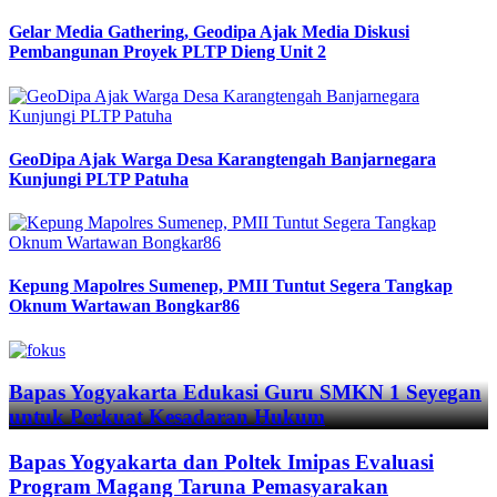
Gelar Media Gathering, Geodipa Ajak Media Diskusi
Pembangunan Proyek PLTP Dieng Unit 2
GeoDipa Ajak Warga Desa Karangtengah Banjarnegara
Kunjungi PLTP Patuha
Kepung Mapolres Sumenep, PMII Tuntut Segera Tangkap
Oknum Wartawan Bongkar86
Previous
Next
Bapas Yogyakarta Edukasi Guru SMKN 1 Seyegan
untuk Perkuat Kesadaran Hukum
Bapas Yogyakarta dan Poltek Imipas Evaluasi
Program Magang Taruna Pemasyarakan