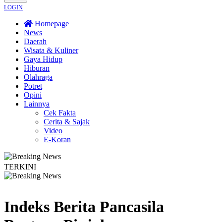
LOGIN
Homepage
News
Daerah
Wisata & Kuliner
Gaya Hidup
Hiburan
Olahraga
Potret
Opini
Lainnya
Cek Fakta
Cerita & Sajak
Video
E-Koran
TERKINI
ti Nakes ke Pasien BPJS, Minta Pelaku Diberi Sanksi Tegas
Kebakaran Savan
Indeks Berita
Pancasila