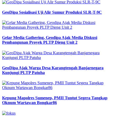
GeoDipa Sosialisasi Uji Alir Sumur Produksi SLR-T-9C
Gelar Media Gathering, Geodipa Ajak Media Diskusi
Pembangunan Proyek PLTP Dieng Unit 2
GeoDipa Ajak Warga Desa Karangtengah Banjarnegara
Kunjungi PLTP Patuha
Kepung Mapolres Sumenep, PMII Tuntut Segera Tangkap
Oknum Wartawan Bongkar86
Previous
Next