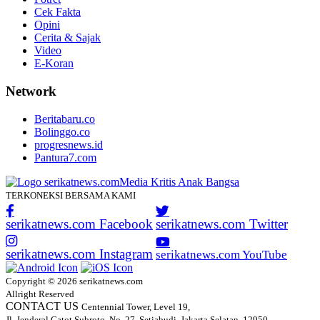
Cek Fakta
Opini
Cerita & Sajak
Video
E-Koran
Network
Beritabaru.co
Bolinggo.co
progresnews.id
Pantura7.com
TERKONEKSI BERSAMA KAMI
serikatnews.com Facebook
serikatnews.com Twitter
serikatnews.com Instagram
serikatnews.com YouTube
Copyright © 2026 serikatnews.com
Allright Reserved
CONTACT US
Centennial Tower, Level 19,
Jl. Jenderal Gatot Subroto, No. 27, Setiabudi, Jakarta Selatan, 12950