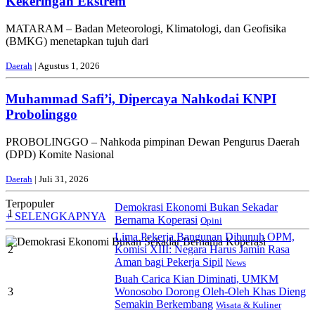
Kekeringan Ekstrem
MATARAM – Badan Meteorologi, Klimatologi, dan Geofisika
(BMKG) menetapkan tujuh dari
Daerah
| Agustus 1, 2026
Muhammad Safi’i, Dipercaya Nahkodai KNPI
Probolinggo
PROBOLINGGO – Nahkoda pimpinan Dewan Pengurus Daerah
(DPD) Komite Nasional
Daerah
| Juli 31, 2026
Terpopuler
Demokrasi Ekonomi Bukan Sekadar
1
+ SELENGKAPNYA
Bernama Koperasi
Opini
Lima Pekerja Bangunan Dibunuh OPM,
2
Komisi XIII: Negara Harus Jamin Rasa
Aman bagi Pekerja Sipil
News
Buah Carica Kian Diminati, UMKM
3
Wonosobo Dorong Oleh-Oleh Khas Dieng
Semakin Berkembang
Wisata & Kuliner