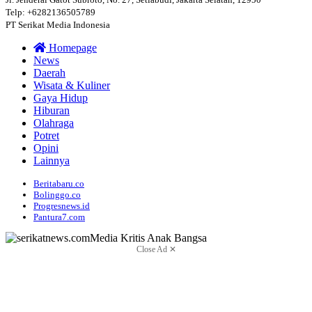
Telp: +6282136505789
PT Serikat Media Indonesia
Homepage
News
Daerah
Wisata & Kuliner
Gaya Hidup
Hiburan
Olahraga
Potret
Opini
Lainnya
Beritabaru.co
Bolinggo.co
Progresnews.id
Pantura7.com
Close Ad ✕