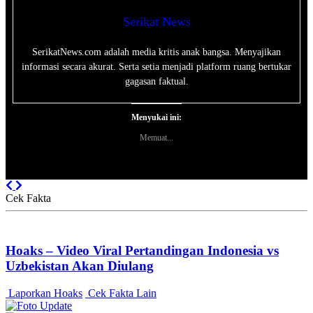
Serikat News
SerikatNews.com adalah media kritis anak bangsa. Menyajikan
informasi secara akurat. Serta setia menjadi platform ruang bertukar
gagasan faktual.
Menyukai ini:
Memuat...
Previous
Next
Cek Fakta
Hoaks – Video Viral Pertandingan Indonesia vs
Uzbekistan Akan Diulang
Laporkan Hoaks
Cek Fakta Lain