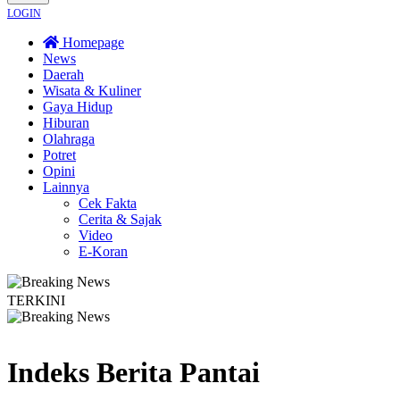
LOGIN
Homepage
News
Daerah
Wisata & Kuliner
Gaya Hidup
Hiburan
Olahraga
Potret
Opini
Lainnya
Cek Fakta
Cerita & Sajak
Video
E-Koran
TERKINI
m Pangan Nasional, Sugeng Santoso Tekankan Kolaborasi Lintas Sektor
Ko
Indeks Berita
Pantai