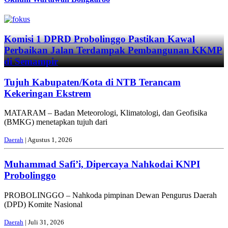
Previous
Next
Komisi 1 DPRD Probolinggo Pastikan Kawal
Perbaikan Jalan Terdampak Pembangunan KKMP
di Semampir
Tujuh Kabupaten/Kota di NTB Terancam
Kekeringan Ekstrem
MATARAM – Badan Meteorologi, Klimatologi, dan Geofisika
(BMKG) menetapkan tujuh dari
Daerah
| Agustus 1, 2026
Muhammad Safi’i, Dipercaya Nahkodai KNPI
Probolinggo
PROBOLINGGO – Nahkoda pimpinan Dewan Pengurus Daerah
(DPD) Komite Nasional
Daerah
| Juli 31, 2026