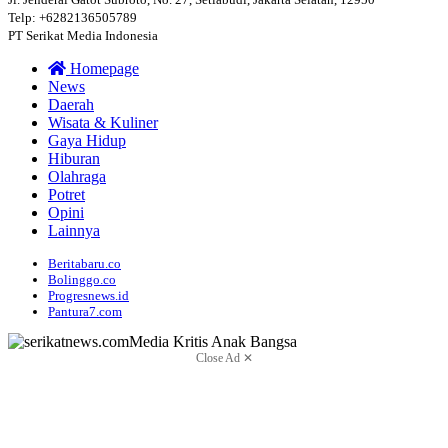
Telp: +6282136505789
PT Serikat Media Indonesia
Homepage
News
Daerah
Wisata & Kuliner
Gaya Hidup
Hiburan
Olahraga
Potret
Opini
Lainnya
Beritabaru.co
Bolinggo.co
Progresnews.id
Pantura7.com
Close Ad ✕