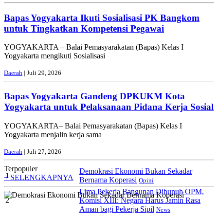
Bapas Yogyakarta Ikuti Sosialisasi PK Bangkom
untuk Tingkatkan Kompetensi Pegawai
YOGYAKARTA – Balai Pemasyarakatan (Bapas) Kelas I
Yogyakarta mengikuti Sosialisasi
Daerah
| Juli 29, 2026
Bapas Yogyakarta Gandeng DPKUKM Kota
Yogyakarta untuk Pelaksanaan Pidana Kerja Sosial
YOGYAKARTA– Balai Pemasyarakatan (Bapas) Kelas I
Yogyakarta menjalin kerja sama
Daerah
| Juli 27, 2026
Terpopuler
Demokrasi Ekonomi Bukan Sekadar
1
+ SELENGKAPNYA
Bernama Koperasi
Opini
Lima Pekerja Bangunan Dibunuh OPM,
2
Komisi XIII: Negara Harus Jamin Rasa
Aman bagi Pekerja Sipil
News