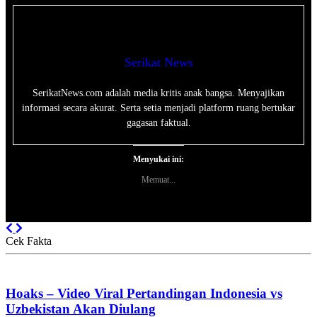
Serikat News
SerikatNews.com adalah media kritis anak bangsa. Menyajikan
informasi secara akurat. Serta setia menjadi platform ruang bertukar
gagasan faktual.
Menyukai ini:
Memuat...
Previous
Next
Cek Fakta
Hoaks – Video Viral Pertandingan Indonesia vs
Uzbekistan Akan Diulang