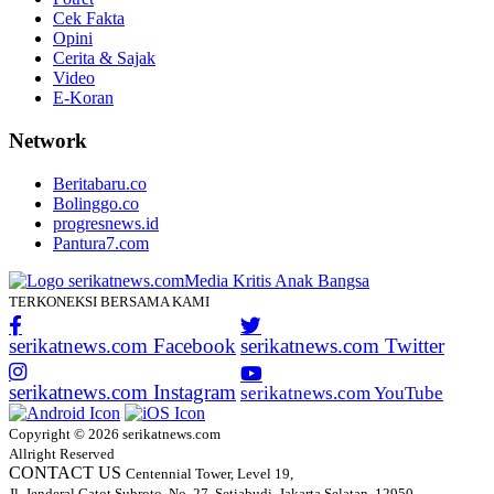
Cek Fakta
Opini
Cerita & Sajak
Video
E-Koran
Network
Beritabaru.co
Bolinggo.co
progresnews.id
Pantura7.com
TERKONEKSI BERSAMA KAMI
serikatnews.com Facebook
serikatnews.com Twitter
serikatnews.com Instagram
serikatnews.com YouTube
Copyright © 2026 serikatnews.com
Allright Reserved
CONTACT US
Centennial Tower, Level 19,
Jl. Jenderal Gatot Subroto, No. 27, Setiabudi, Jakarta Selatan, 12950