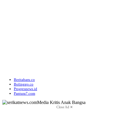
Beritabaru.co
Bolinggo.co
Progresnews.id
Pantura7.com
Close Ad ✕