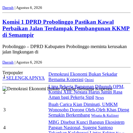
Daerah
| Agustus 6, 2026
Komisi 1 DPRD Probolinggo Pastikan Kawal
Perbaikan Jalan Terdampak Pembangunan KKMP
di Semampir
Probolinggo – DPRD Kabupaten Probolinggo meminta kerusakan
jalan lingkungan di
Daerah
| Agustus 6, 2026
Terpopuler
Demokrasi Ekonomi Bukan Sekadar
1
+ SELENGKAPNYA
Bernama Koperasi
Opini
Lima Pekerja Bangunan Dibunuh OPM,
2
Komisi XIII: Negara Harus Jamin Rasa
Aman bagi Pekerja Sipil
News
Buah Carica Kian Diminati, UMKM
3
Wonosobo Dorong Oleh-Oleh Khas Dieng
Semakin Berkembang
Wisata & Kuliner
MBG Disebut Kunci Bangun Ekosistem
4
Pangan Nasional, Sugeng Santoso
Tekankan Kolaborasi Lintas Sektor