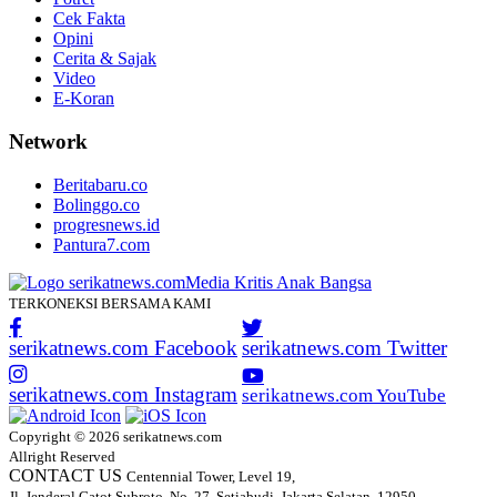
Cek Fakta
Opini
Cerita & Sajak
Video
E-Koran
Network
Beritabaru.co
Bolinggo.co
progresnews.id
Pantura7.com
TERKONEKSI BERSAMA KAMI
serikatnews.com Facebook
serikatnews.com Twitter
serikatnews.com Instagram
serikatnews.com YouTube
Copyright © 2026 serikatnews.com
Allright Reserved
CONTACT US
Centennial Tower, Level 19,
Jl. Jenderal Gatot Subroto, No. 27, Setiabudi, Jakarta Selatan, 12950