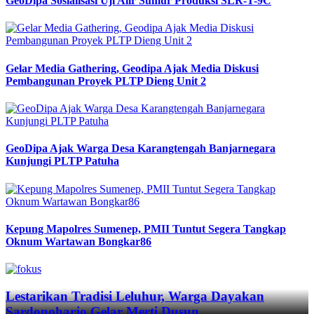
GeoDipa Sosialisasi Uji Alir Sumur Produksi SLR-T-9C
Gelar Media Gathering, Geodipa Ajak Media Diskusi
Pembangunan Proyek PLTP Dieng Unit 2
GeoDipa Ajak Warga Desa Karangtengah Banjarnegara
Kunjungi PLTP Patuha
Kepung Mapolres Sumenep, PMII Tuntut Segera Tangkap
Oknum Wartawan Bongkar86
Previous
Next
Lestarikan Tradisi Leluhur, Warga Dayakan
Sardonoharjo Gelar Merti Dusun