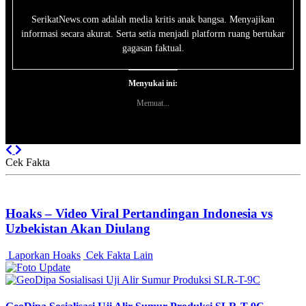
SerikatNews.com adalah media kritis anak bangsa. Menyajikan
informasi secara akurat. Serta setia menjadi platform ruang bertukar
gagasan faktual.
Menyukai ini:
Memuat...
Previous
Next
Cek Fakta
Hoaks – Video Viral Pertandingan Indonesia vs
Uzbekistan Akan Diulang
Laporkan Hoaks
Cek Fakta Lain