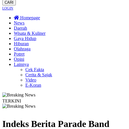
CARI
LOGIN
Homepage
News
Daerah
Wisata & Kuliner
Gaya Hidup
Hiburan
Olahraga
Potret
Opini
Lainnya
Cek Fakta
Cerita & Sajak
Video
E-Koran
TERKINI
arga Dayakan Sardonoharjo Gelar Merti Dusun
Bapas Yogyakarta Edukasi Gu
Indeks Berita
Parade Band