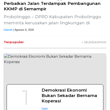
Lestarikan Tradisi Leluhur, Warga Dayakan
Sardonoharjo Gelar Merti Dusun
Bapas Yogyakarta Edukasi Guru SMKN 1
Seyegan untuk Perkuat Kesadaran Hukum
SLEMAN – Balai Pemasyarakatan (Bapas) Kelas I
Yogyakarta memberikan edukasi
Daerah
| Agustus 7, 2026
Bapas Yogyakarta dan Poltek Imipas Evaluasi
Program Magang Taruna Pemasyarakan
YOGYAKARTA – Balai Pemasyarakatan (Bapas)
Kelas I Yogyakarta menerima kunjungan
Daerah
| Agustus 6, 2026
Bapas Yogyakarta dan PN Sleman Perkuat
Koordinasi Penerapan Pidana Kerja Sosial