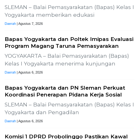
Pertandingan Indonesia vs
Uzbekistan Akan Diulang
Laporkan Hoaks
Cek Fakta Lain
duksi SLR-T-
Gelar Media Gathering, Geodipa Ajak Media
Pembangunan Proyek PLTP Dieng Unit 2
Previous
Next