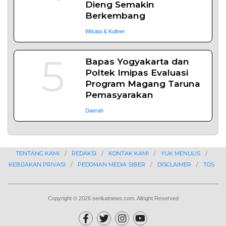
1
Demokrasi Ekonomi
Bukan Sekadar Bernama
Koperasi
Opini
2
Lima Pekerja Bangunan
Dibunuh OPM, Komisi XIII:
Negara Harus Jamin Rasa
Aman bagi Pekerja Sipil
News
3
MBG Disebut Kunci
Bangun Ekosistem
Pangan Nasional, Sugeng
Santoso Tekankan
Kolaborasi Lintas Sektor