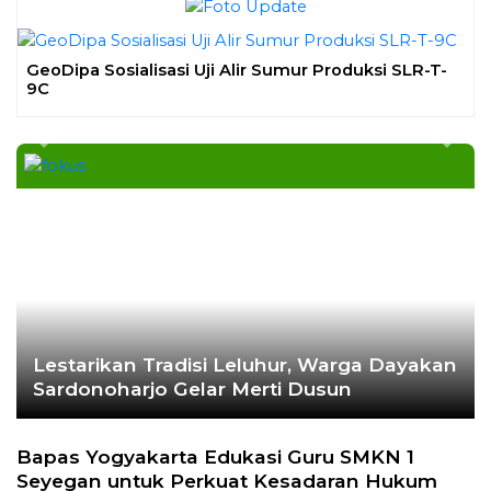
Previous
Next
Ekoran Serikat News, Edisi Kamis
November 2023
Cek Fakta
Hoaks – Video Viral