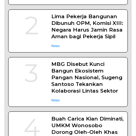
SLEMAN – Balai Pemasyarakatan (Bapas) Kelas I
Yogyakarta dan Pengadilan
Daerah
| Agustus 6, 2026
Komisi 1 DPRD Probolinggo Pastikan Kawal
Perbaikan Jalan Terdampak Pembangunan
KKMP di Semampir
Probolinggo – DPRD Kabupaten Probolinggo
meminta kerusakan jalan lingkungan di
Daerah
| Agustus 6, 2026
Terpopuler
+ SELENGKAPNYA