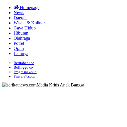
Homepage
News
Daerah
Wisata & Kuliner
Gaya Hidup
Hiburan
Olahraga
Potret
Opini
Lainnya
Beritabaru.co
Bolinggo.co
Progresnews.id
Pantura7.com