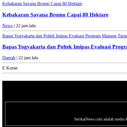
Kebakaran Savana Bromo Capai 80 Hektare
Kebakaran Savana Bromo Capai 80 Hektare
News
| 22 jam lalu
Bapas Yogyakarta dan Poltek Imipas Evaluasi Program Magang Tar
Bapas Yogyakarta dan Poltek Imipas Evaluasi Pro
Daerah
| 22 jam lalu
E Koran
SerikatNews.com adalah media kri