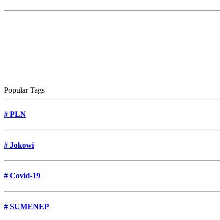
Popular Tags
#
PLN
#
Jokowi
#
Covid-19
#
SUMENEP