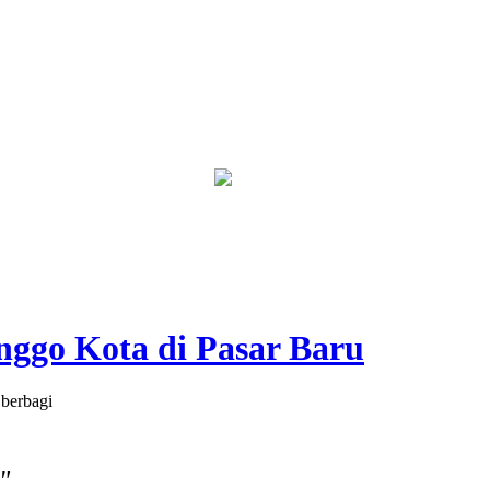
u Diberi Sanksi Tegas
Kebakaran Savana Bromo Capai 80 Hekta
nggo Kota di Pasar Baru
 berbagi
"