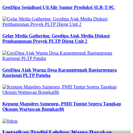
GeoDipa Sosialisasi Uji Alir Sumur Produksi SLR-T-9C
Gelar Media Gathering, Geodipa Ajak Media Diskusi
Pembangunan Proyek PLTP Dieng Unit 2
GeoDipa Ajak Warga Desa Karangtengah Banjarnegara
Kunjungi PLTP Patuha
Kepung Mapolres Sumenep, PMII Tuntut Segera Tangkap
Oknum Wartawan Bongkar86
Previous
Next
Lestarikan Tradisi Leluhur, Warga Dayakan