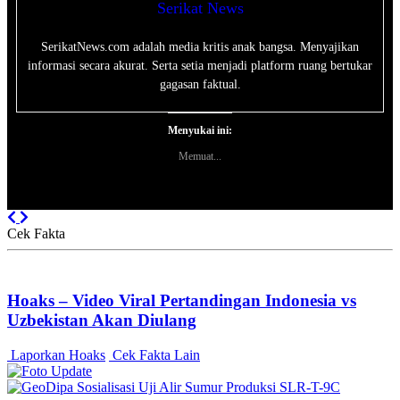
Serikat News
SerikatNews.com adalah media kritis anak bangsa. Menyajikan
informasi secara akurat. Serta setia menjadi platform ruang bertukar
gagasan faktual.
Menyukai ini:
Memuat...
Previous
Next
Cek Fakta
Hoaks – Video Viral Pertandingan Indonesia vs
Uzbekistan Akan Diulang
Laporkan Hoaks
Cek Fakta Lain