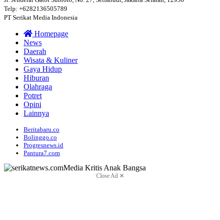
Telp: +6282136505789
PT Serikat Media Indonesia
Homepage
News
Daerah
Wisata & Kuliner
Gaya Hidup
Hiburan
Olahraga
Potret
Opini
Lainnya
Beritabaru.co
Bolinggo.co
Progresnews.id
Pantura7.com
Close Ad ✕