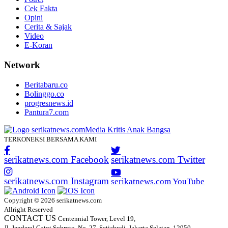
Cek Fakta
Opini
Cerita & Sajak
Video
E-Koran
Network
Beritabaru.co
Bolinggo.co
progresnews.id
Pantura7.com
TERKONEKSI BERSAMA KAMI
serikatnews.com Facebook
serikatnews.com Twitter
serikatnews.com Instagram
serikatnews.com YouTube
Copyright © 2026 serikatnews.com
Allright Reserved
CONTACT US
Centennial Tower, Level 19,
Jl. Jenderal Gatot Subroto, No. 27, Setiabudi, Jakarta Selatan, 12950