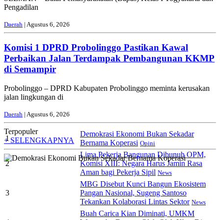
Pengadilan
Daerah
| Agustus 6, 2026
Komisi 1 DPRD Probolinggo Pastikan Kawal
Perbaikan Jalan Terdampak Pembangunan KKMP
di Semampir
Probolinggo – DPRD Kabupaten Probolinggo meminta kerusakan
jalan lingkungan di
Daerah
| Agustus 6, 2026
Terpopuler
Demokrasi Ekonomi Bukan Sekadar
1
+ SELENGKAPNYA
Bernama Koperasi
Opini
Lima Pekerja Bangunan Dibunuh OPM,
2
Komisi XIII: Negara Harus Jamin Rasa
Aman bagi Pekerja Sipil
News
MBG Disebut Kunci Bangun Ekosistem
3
Pangan Nasional, Sugeng Santoso
Tekankan Kolaborasi Lintas Sektor
News
Buah Carica Kian Diminati, UMKM