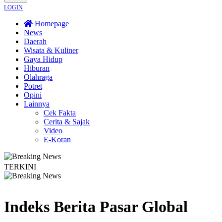
LOGIN
Homepage
News
Daerah
Wisata & Kuliner
Gaya Hidup
Hiburan
Olahraga
Potret
Opini
Lainnya
Cek Fakta
Cerita & Sajak
Video
E-Koran
TERKINI
ga Dayakan Sardonoharjo Gelar Merti Dusun
Bapas Yogyakarta Edukasi Guru
Indeks Berita
Pasar Global