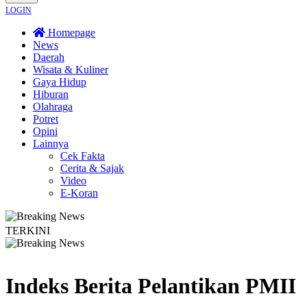
LOGIN
Homepage
News
Daerah
Wisata & Kuliner
Gaya Hidup
Hiburan
Olahraga
Potret
Opini
Lainnya
Cek Fakta
Cerita & Sajak
Video
E-Koran
TERKINI
aran Hukum
Legislator PKB Kecam Aksi Nirempati Nakes ke Pasien BPJS, Min
Indeks Berita
Pelantikan PMII