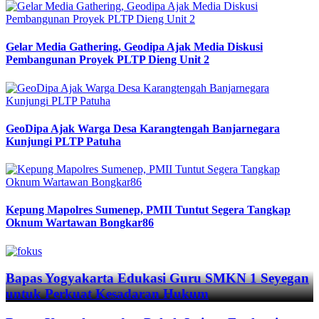
Gelar Media Gathering, Geodipa Ajak Media Diskusi
Pembangunan Proyek PLTP Dieng Unit 2
GeoDipa Ajak Warga Desa Karangtengah Banjarnegara
Kunjungi PLTP Patuha
Kepung Mapolres Sumenep, PMII Tuntut Segera Tangkap
Oknum Wartawan Bongkar86
Previous
Next
Bapas Yogyakarta Edukasi Guru SMKN 1 Seyegan
untuk Perkuat Kesadaran Hukum