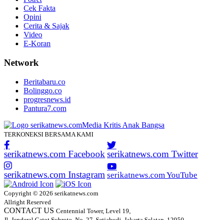
Cek Fakta
Opini
Cerita & Sajak
Video
E-Koran
Network
Beritabaru.co
Bolinggo.co
progresnews.id
Pantura7.com
TERKONEKSI BERSAMA KAMI
serikatnews.com Facebook
serikatnews.com Twitter
serikatnews.com Instagram
serikatnews.com YouTube
Copyright © 2026 serikatnews.com
Allright Reserved
CONTACT US
Centennial Tower, Level 19,
Jl. Jenderal Gatot Subroto, No. 27, Setiabudi, Jakarta Selatan, 12950