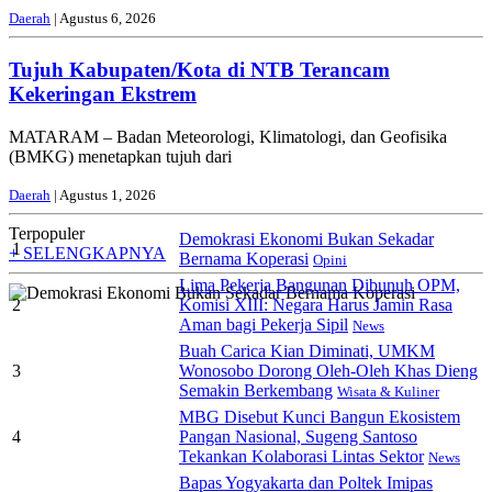
Daerah
| Agustus 6, 2026
Tujuh Kabupaten/Kota di NTB Terancam
Kekeringan Ekstrem
MATARAM – Badan Meteorologi, Klimatologi, dan Geofisika
(BMKG) menetapkan tujuh dari
Daerah
| Agustus 1, 2026
Terpopuler
Demokrasi Ekonomi Bukan Sekadar
1
+ SELENGKAPNYA
Bernama Koperasi
Opini
Lima Pekerja Bangunan Dibunuh OPM,
2
Komisi XIII: Negara Harus Jamin Rasa
Aman bagi Pekerja Sipil
News
Buah Carica Kian Diminati, UMKM
3
Wonosobo Dorong Oleh-Oleh Khas Dieng
Semakin Berkembang
Wisata & Kuliner
MBG Disebut Kunci Bangun Ekosistem
4
Pangan Nasional, Sugeng Santoso
Tekankan Kolaborasi Lintas Sektor
News
Bapas Yogyakarta dan Poltek Imipas