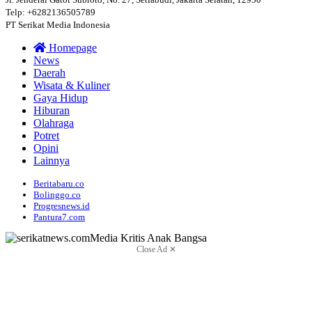
Telp: +6282136505789
PT Serikat Media Indonesia
Homepage
News
Daerah
Wisata & Kuliner
Gaya Hidup
Hiburan
Olahraga
Potret
Opini
Lainnya
Beritabaru.co
Bolinggo.co
Progresnews.id
Pantura7.com
Close Ad ✕