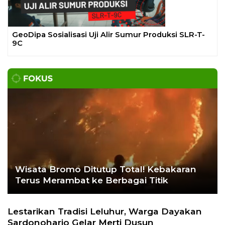
Ekoran Serikat News, Edisi Kamis 9
November 2023
CEK FAKTA
Hoaks – Video Viral
Pertandingan Indonesia vs
Uzbekistan Akan Diulang
Laporkan Hoaks
Cek Fakta Lain