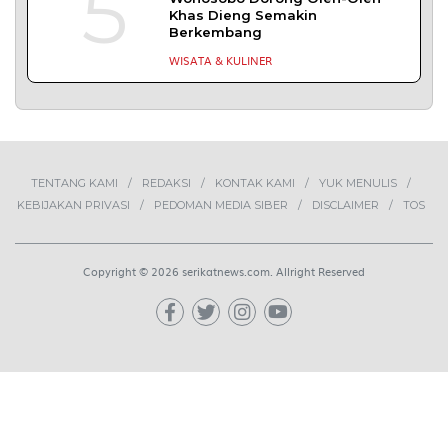
1
Demokrasi Ekonomi Bukan
Sekadar Bernama Koperasi
OPINI
2
MBG Disebut Kunci Bangun
Ekosistem Pangan Nasional,
Sugeng Santoso Tekankan
Kolaborasi Lintas Sektor
NEWS
3
Bapas Yogyakarta dan Poltek
Imipas Evaluasi Program
Magang Taruna Pemasyarakan
DAERAH
4
Lima Pekerja Bangunan Dibunuh
OPM, Komisi XIII: Negara Harus
Jamin Rasa Aman bagi Pekerja