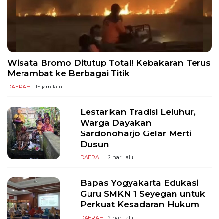
PT
Serikat
Media
Indonesia
Wisata Bromo Ditutup Total! Kebakaran Terus
Merambat ke Berbagai Titik
DAERAH
| 15 jam lalu
Lestarikan Tradisi Leluhur,
Warga Dayakan
Sardonoharjo Gelar Merti
Dusun
DAERAH
| 2 hari lalu
Bapas Yogyakarta Edukasi
Guru SMKN 1 Seyegan untuk
Perkuat Kesadaran Hukum
DAERAH
| 2 hari lalu