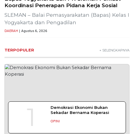
Wisata Bromo Ditutup Total! Kebakaran
Terus Merambat ke Berbagai Titik
Lestarikan Tradisi Leluhur, Warga Dayakan
Sardonoharjo Gelar Merti Dusun
SLEMAN – Merti Dusun Dayakan ke-16 Tahun
2026 digelar meriah
DAERAH
| Agustus 7, 2026
Bapas Yogyakarta Edukasi Guru SMKN 1
Seyegan untuk Perkuat Kesadaran Hukum
SLEMAN – Balai Pemasyarakatan (Bapas) Kelas I
Yogyakarta memberikan edukasi
DAERAH
| Agustus 7, 2026
Bapas Yogyakarta dan Poltek Imipas Evaluasi
Program Magang Taruna Pemasyarakan