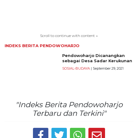
TERKONEKSI
BERSAMA
Scroll to continue with content ↓
KAMI
INDEKS BERITA
PENDOWOHARJO
Pendowoharjo Dicanangkan
sebagai Desa Sadar Kerukunan
SOSIAL-BUDAYA
| September 29, 2021
"Indeks Berita Pendowoharjo
Copyright
Terbaru dan Terkini"
©
2026
serikatnews.com
Allright