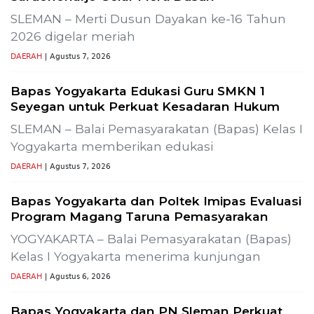
Previous
Next
SLR-T-
Gelar Media Gathering, Geodipa Ajak Media Disk
Pembangunan Proyek PLTP Dieng Unit 2