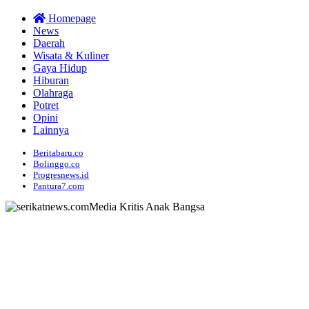
Homepage
News
Daerah
Wisata & Kuliner
Gaya Hidup
Hiburan
Olahraga
Potret
Opini
Lainnya
Beritabaru.co
Bolinggo.co
Progresnews.id
Pantura7.com