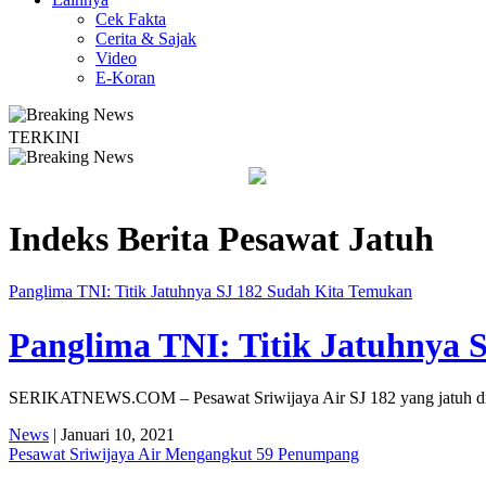
Cek Fakta
Cerita & Sajak
Video
E-Koran
TERKINI
Merambat ke Berbagai Titik
Lestarikan Tradisi Leluhur, Warga
Indeks Berita
Pesawat Jatuh
Panglima TNI: Titik Jatuhnya SJ 182 Sudah Kita Temukan
Panglima TNI: Titik Jatuhnya 
SERIKATNEWS.COM – Pesawat Sriwijaya Air SJ 182 yang jatuh di pera
News
| Januari 10, 2021
Pesawat Sriwijaya Air Mengangkut 59 Penumpang