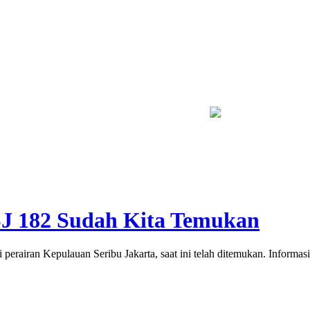
 Dayakan Sardonoharjo Gelar Merti Dusun
Bapas Yogyakarta Edu
SJ 182 Sudah Kita Temukan
iran Kepulauan Seribu Jakarta, saat ini telah ditemukan. Informasi 