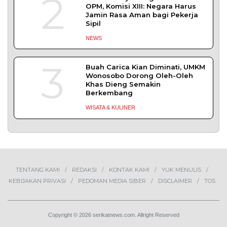
DAERAH
| Juli 27, 2026
BAPAS Yogyakarta Gandeng HIMPSI DIY Beri
Layanan Konseling bagi Klien
Pemasyarakatan
YOGYAKARTA – Balai Pemasyarakatan (BAPAS)
Kelas I Yogyakarta menjalin kerja
DAERAH
| Juli 20, 2026
TERPOPULER
+ SELENGKAPNYA