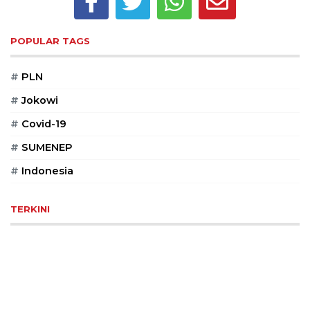
©
2026
POPULAR TAGS
serikatnews.com
Allright
Reserved
#
PLN
#
Jokowi
CONTACT
US
#
Covid-19
Centennial
#
SUMENEP
Tower,
#
Indonesia
Level
19,
Jl.
TERKINI
Jenderal
Gatot
Subroto,
No.
27,
Setiabudi,
Jakarta