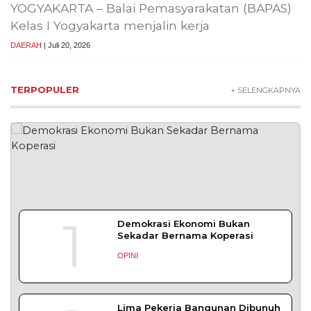
Muhammad Safi’i, Dipercaya Nahkodai KNPI
Probolinggo
PROBOLINGGO – Nahkoda pimpinan Dewan
Pengurus Daerah (DPD) Komite Nasional
DAERAH
| Juli 31, 2026
Bapas Yogyakarta Ikuti Sosialisasi PK
Bangkom untuk Tingkatkan Kompetensi
Pegawai
YOGYAKARTA – Balai Pemasyarakatan (Bapas)
Kelas I Yogyakarta mengikuti Sosialisasi
DAERAH
| Juli 29, 2026
Bapas Yogyakarta Gandeng DPKUKM Kota
Yogyakarta untuk Pelaksanaan Pidana Kerja
Sosial
YOGYAKARTA– Balai Pemasyarakatan (Bapas)
Kelas I Yogyakarta menjalin kerja sama