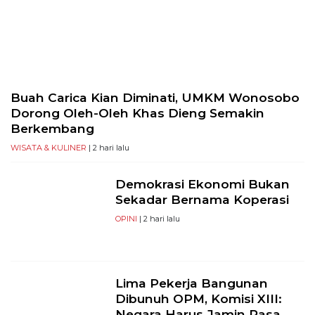
Selatan,
12950
Telp:
+6282136505789
PT
Serikat
Buah Carica Kian Diminati, UMKM Wonosobo
Media
Dorong Oleh-Oleh Khas Dieng Semakin
Indonesia
Berkembang
WISATA & KULINER
| 2 hari lalu
Demokrasi Ekonomi Bukan
Sekadar Bernama Koperasi
OPINI
| 2 hari lalu
Lima Pekerja Bangunan
Dibunuh OPM, Komisi XIII:
Negara Harus Jamin Rasa