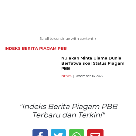
TERKONEKSI
Scroll to continue with content ↓
BERSAMA
INDEKS BERITA
PIAGAM PBB
KAMI
NU akan Minta Ulama Dunia
Berfatwa soal Status Piagam
PBB
NEWS
| Desember 16, 2022
"Indeks Berita Piagam PBB
Terbaru dan Terkini"
Copyright