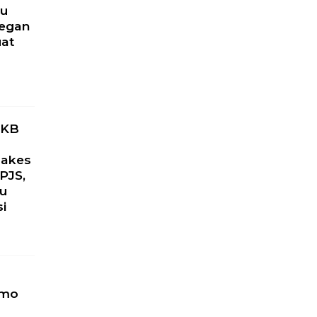
ru
yegan
uat
u
PKB
Nakes
PJS,
ku
si
omo