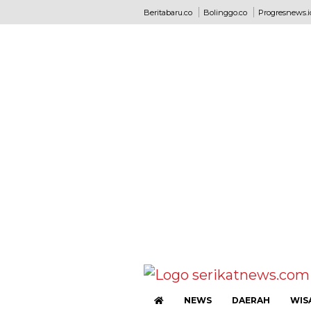
Beritabaru.co
Bolinggo.co
Progresnews.i
NEWS
DAERAH
WIS