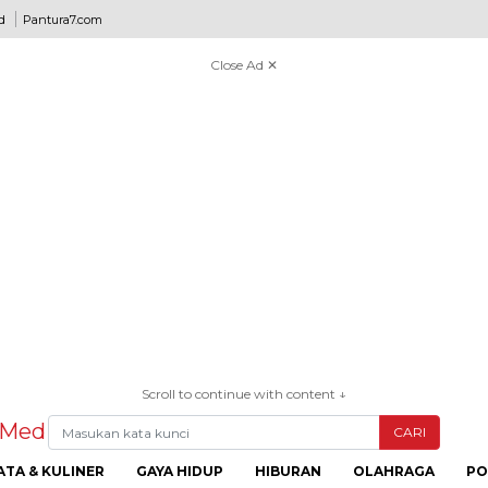
d
Pantura7.com
Close Ad ✕
Scroll to continue with content ↓
CARI
ATA & KULINER
GAYA HIDUP
HIBURAN
OLAHRAGA
PO