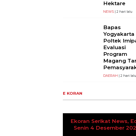
Hektare
NEWS
| 2 hari lalu
Bapas
Yogyakarta
Poltek Imip
Evaluasi
Program
Magang Ta
Pemasyara
DAERAH
| 2 hari lal
E KORAN
Ekoran Serikat News, Ed
Previous
Senin 4 Desember 20