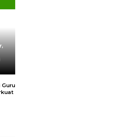
r,
i
 Guru
rkuat
n