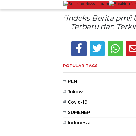
TERKINI
Lestarikan Tradisi Leluhur, Warga Day
"Indeks Berita pmii
Terbaru dan Terkin
POPULAR TAGS
#
PLN
#
Jokowi
#
Covid-19
#
SUMENEP
#
Indonesia