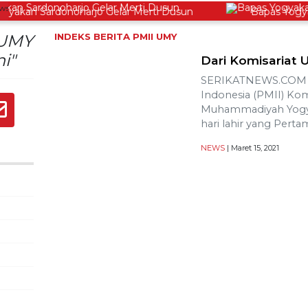
akan Sardonoharjo Gelar Merti Dusun
Bapas Yogyakar
 UMY
INDEKS BERITA
PMII UMY
i"
Dari Komisariat
SERIKATNEWS.COM –
Indonesia (PMII) Komi
Muhammadiyah Yogy
hari lahir yang Perta
NEWS
| Maret 15, 2021