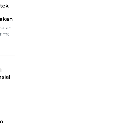
tek
akan
katan
erima
i
sial
n
go