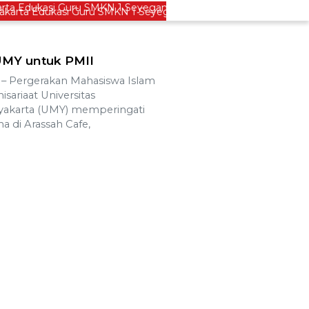
ta Edukasi Guru SMKN 1 Seyegan untuk Perkuat Kesadaran Hu
 UMY untuk PMII
 Pergerakan Mahasiswa Islam
sariaat Universitas
akarta (UMY) memperingati
ma di Arassah Cafe,