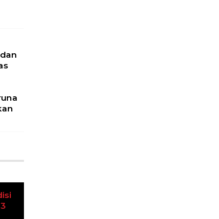
 dan
as
runa
kan
u
isi
Next
23