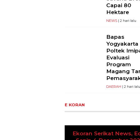
Capai 80
Hektare
NEWS
| 2 hari lalu
Bapas
Yogyakarta
Poltek Imip
Evaluasi
Program
Magang Ta
Pemasyara
DAERAH
| 2 hari lal
E KORAN
Ekoran Serikat News, Ed
Previous