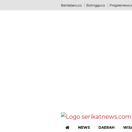
Beritabaru.co
Bolinggo.co
Progresnews.i
NEWS
DAERAH
WIS