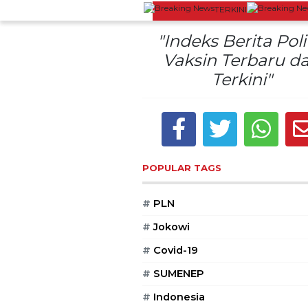
TERKINI
yakan Sardonoharjo Gelar Merti Dusun
Bapas Yogyaka
"Indeks Berita Poli
Vaksin Terbaru d
Terkini"
POPULAR TAGS
#
PLN
#
Jokowi
#
Covid-19
#
SUMENEP
#
Indonesia