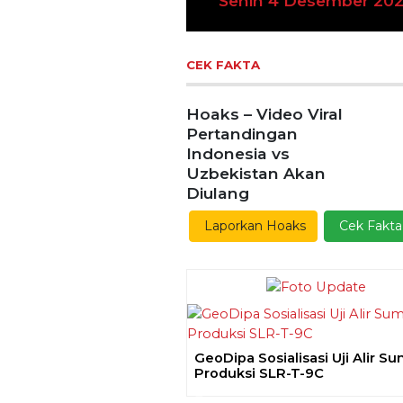
Senin 4 Desember 20
CEK FAKTA
Hoaks – Video Viral
Pertandingan
Indonesia vs
Uzbekistan Akan
Diulang
Laporkan Hoaks
Cek Fakta
GeoDipa Sosialisasi Uji Alir S
Produksi SLR-T-9C
Previous