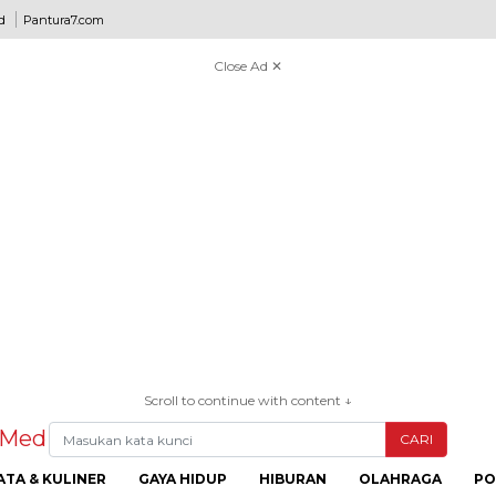
d
Pantura7.com
Close Ad ✕
Scroll to continue with content ↓
CARI
ATA & KULINER
GAYA HIDUP
HIBURAN
OLAHRAGA
PO