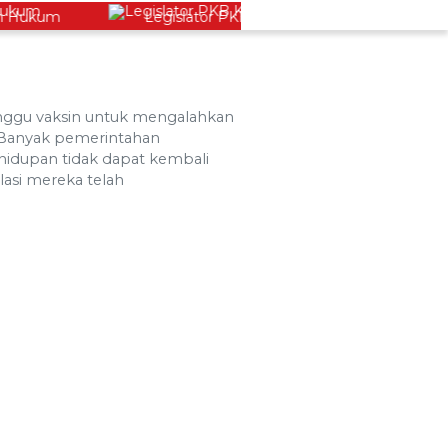
ukum
Legislator PKB Kecam Aksi Nirempati Nakes ke 
ggu vaksin untuk mengalahkan
Banyak pemerintahan
idupan tidak dapat kembali
asi mereka telah