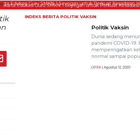
rta Edukasi Guru SMKN 1 Seyegan untuk Perkuat Kesadaran H
tik
INDEKS BERITA
POLITIK VAKSIN
an
Politik Vaksin
Dunia sedang menun
pandemi COVID-19. 
memperingatkan keh
normal sampai popul
OPINI
| Agustus 12, 2020