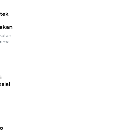
tek
akan
katan
erima
i
sial
n
go