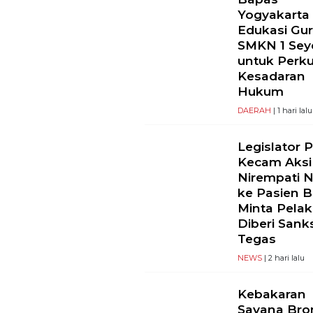
Yogyakarta
Edukasi Gu
SMKN 1 Se
untuk Perk
Kesadaran
Hukum
DAERAH
| 1 hari lalu
Legislator 
Kecam Aksi
Nirempati 
ke Pasien B
Minta Pela
Diberi Sank
Tegas
NEWS
| 2 hari lalu
Kebakaran
Savana Br