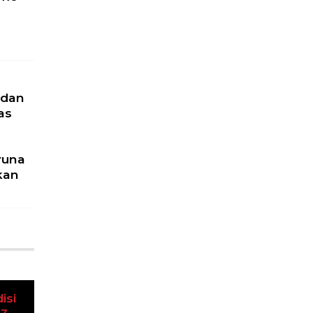
 dan
as
runa
kan
u
isi
Next