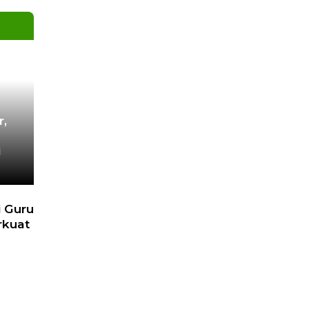
r,
i
 Guru
rkuat
n