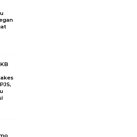
ru
yegan
uat
PKB
Nakes
PJS,
ku
si
omo