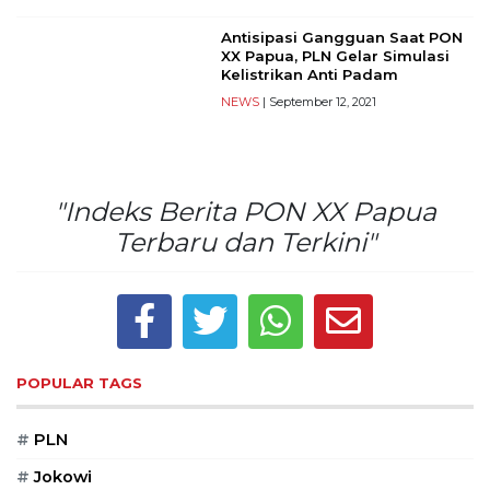
Reserved
Antisipasi Gangguan Saat PON
XX Papua, PLN Gelar Simulasi
CONTACT
Kelistrikan Anti Padam
US
NEWS
| September 12, 2021
Centennial
Tower,
Level
19,
"Indeks Berita PON XX Papua
Jl.
Jenderal
Terbaru dan Terkini"
Gatot
Subroto,
No.
27,
Setiabudi,
Jakarta
POPULAR TAGS
Selatan,
12950
#
PLN
Telp:
+6282136505789
#
Jokowi