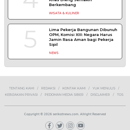
1
Demokrasi Ekonomi Bukan
Sekadar Bernama Koperasi
OPINI
2
MBG Disebut Kunci Bangun
Ekosistem Pangan Nasional,
Sugeng Santoso Tekankan
Kolaborasi Lintas Sektor
NEWS
Bapas Yogyakarta dan Poltek