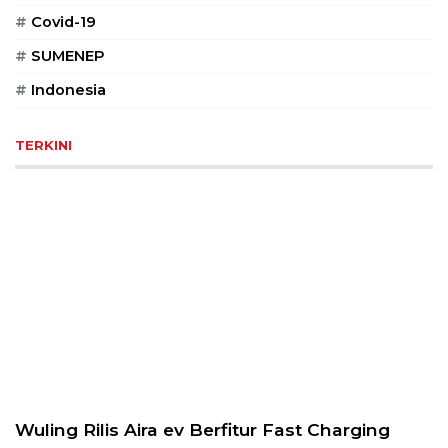
PT
#
Covid-19
Serikat
Media
#
SUMENEP
Indonesia
#
Indonesia
TERKINI
Wuling Rilis Aira ev Berfitur Fast Charging