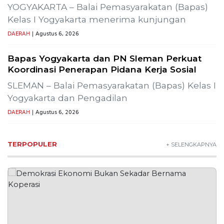
Wisata Bromo Ditutup Total! Kebakaran
Terus Merambat ke Berbagai Titik
Lestarikan Tradisi Leluhur, Warga Dayakan
Sardonoharjo Gelar Merti Dusun
SLEMAN – Merti Dusun Dayakan ke-16 Tahun
2026 digelar meriah
DAERAH
| Agustus 7, 2026
Bapas Yogyakarta Edukasi Guru SMKN 1
Seyegan untuk Perkuat Kesadaran Hukum
SLEMAN – Balai Pemasyarakatan (Bapas) Kelas I