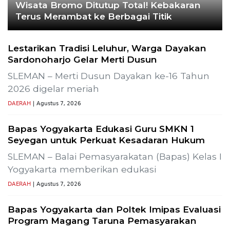
CEK FAKTA
Hoaks – Video Viral
Pertandingan Indonesia vs
Uzbekistan Akan Diulang
Laporkan Hoaks
Cek Fakta Lain
ir Sumur Produksi SLR-T-
Gelar Media Gathering, Geodip
Pembangunan Proyek PLTP Di
Previous
Next