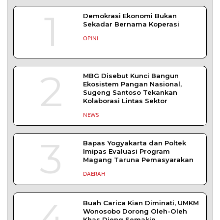
Yogyakarta memberikan edukasi
DAERAH
| Agustus 7, 2026
Bapas Yogyakarta dan Poltek Imipas Evaluasi
Program Magang Taruna Pemasyarakan
YOGYAKARTA – Balai Pemasyarakatan (Bapas)
Kelas I Yogyakarta menerima kunjungan
DAERAH
| Agustus 6, 2026
Bapas Yogyakarta dan PN Sleman Perkuat
Koordinasi Penerapan Pidana Kerja Sosial
SLEMAN – Balai Pemasyarakatan (Bapas) Kelas I
Yogyakarta dan Pengadilan
DAERAH
| Agustus 6, 2026
TERPOPULER
+ SELENGKAPNYA