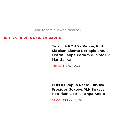
TERKONEKSI
BERSAMA
Scroll to continue with content ↓
KAMI
INDEKS BERITA
PON XX PAPUA
Teruji di PON XX Papua, PLN
Siapkan Skema Berlapis untuk
Listrik Tanpa Padam di MotoGP
Mandalika
NEWS
| Maret 1, 2022
PON XX Papua Resmi Dibuka
Copyright
Presiden Jokowi, PLN Sukses
©
Hadirkan Listrik Tanpa Kedip
2026
NEWS
| Oktober 2, 2021
serikatnews.com
Allright