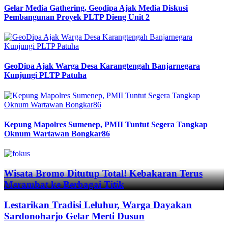
Gelar Media Gathering, Geodipa Ajak Media Diskusi
Pembangunan Proyek PLTP Dieng Unit 2
GeoDipa Ajak Warga Desa Karangtengah Banjarnegara
Kunjungi PLTP Patuha
Kepung Mapolres Sumenep, PMII Tuntut Segera Tangkap
Oknum Wartawan Bongkar86
Previous
Next
Wisata Bromo Ditutup Total! Kebakaran Terus
Merambat ke Berbagai Titik
Lestarikan Tradisi Leluhur, Warga Dayakan
Sardonoharjo Gelar Merti Dusun