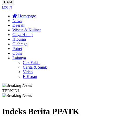
CARI
LOGIN
Homepage
News
Daerah
Wisata & Kuliner
Gaya Hidup
Hiburan
Olahraga
Potret
Opini
Lainnya
Cek Fakta
Cerita & Sajak
Video
E-Koran
TERKINI
ebakaran Terus Merambat ke Berbagai Titik
Lestarikan Tradisi Leluhur, War
Indeks Berita
PPATK