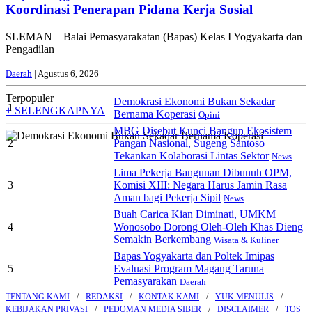
Koordinasi Penerapan Pidana Kerja Sosial
SLEMAN – Balai Pemasyarakatan (Bapas) Kelas I Yogyakarta dan
Pengadilan
Daerah
| Agustus 6, 2026
Terpopuler
Demokrasi Ekonomi Bukan Sekadar
1
+ SELENGKAPNYA
Bernama Koperasi
Opini
MBG Disebut Kunci Bangun Ekosistem
2
Pangan Nasional, Sugeng Santoso
Tekankan Kolaborasi Lintas Sektor
News
Lima Pekerja Bangunan Dibunuh OPM,
3
Komisi XIII: Negara Harus Jamin Rasa
Aman bagi Pekerja Sipil
News
Buah Carica Kian Diminati, UMKM
4
Wonosobo Dorong Oleh-Oleh Khas Dieng
Semakin Berkembang
Wisata & Kuliner
Bapas Yogyakarta dan Poltek Imipas
5
Evaluasi Program Magang Taruna
Pemasyarakan
Daerah
TENTANG KAMI
REDAKSI
KONTAK KAMI
YUK MENULIS
KEBIJAKAN PRIVASI
PEDOMAN MEDIA SIBER
DISCLAIMER
TOS