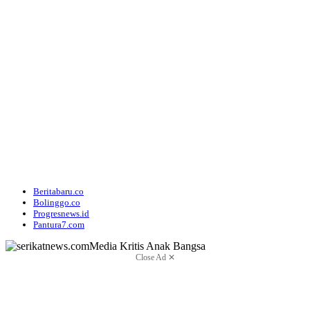
Beritabaru.co
Bolinggo.co
Progresnews.id
Pantura7.com
Close Ad ✕