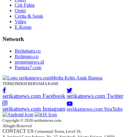
Cek Fakta
Opini
Cerita & Sajak
Video
E-Koran
Network
Beritabaru.co
Bolinggo.co
progresnews.id
Pantura7.com
TERKONEKSI BERSAMA KAMI
serikatnews.com Facebook
serikatnews.com Twitter
serikatnews.com Instagram
serikatnews.com YouTube
Copyright © 2026 serikatnews.com
Allright Reserved
CONTACT US
Centennial Tower, Level 19,
Jl. Jenderal Gatot Subroto, No. 27, Setiabudi, Jakarta Selatan, 12950