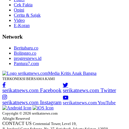
Cek Fakta
Opini
Cerita & Sajak
Video
E-Koran
Network
Beritabaru.co
Bolinggo.co
progresnews.id
Pantura7.com
TERKONEKSI BERSAMA KAMI
serikatnews.com Facebook
serikatnews.com Twitter
serikatnews.com Instagram
serikatnews.com YouTube
Copyright © 2026 serikatnews.com
Allright Reserved
CONTACT US
Centennial Tower, Level 19,
Jl. Jenderal Gatot Subroto, No. 27, Setiabudi, Jakarta Selatan, 12950