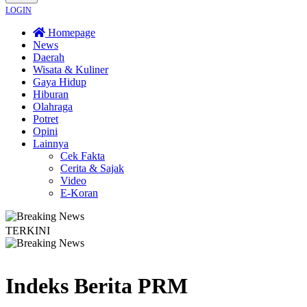
LOGIN
Homepage
News
Daerah
Wisata & Kuliner
Gaya Hidup
Hiburan
Olahraga
Potret
Opini
Lainnya
Cek Fakta
Cerita & Sajak
Video
E-Koran
TERKINI
daran Hukum
Legislator PKB Kecam Aksi Nirempati Nakes ke Pasien BPJS, Mi
Indeks Berita
PRM