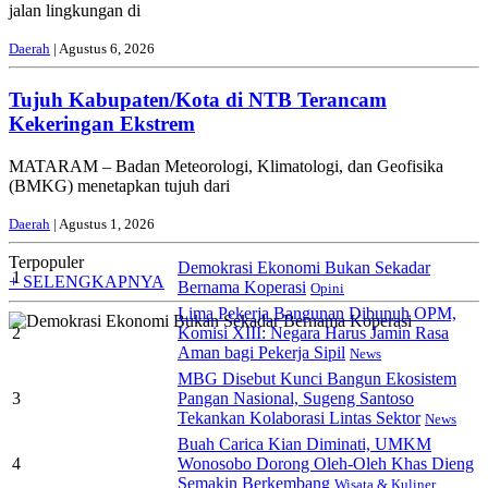
jalan lingkungan di
Daerah
| Agustus 6, 2026
Tujuh Kabupaten/Kota di NTB Terancam
Kekeringan Ekstrem
MATARAM – Badan Meteorologi, Klimatologi, dan Geofisika
(BMKG) menetapkan tujuh dari
Daerah
| Agustus 1, 2026
Terpopuler
Demokrasi Ekonomi Bukan Sekadar
1
+ SELENGKAPNYA
Bernama Koperasi
Opini
Lima Pekerja Bangunan Dibunuh OPM,
2
Komisi XIII: Negara Harus Jamin Rasa
Aman bagi Pekerja Sipil
News
MBG Disebut Kunci Bangun Ekosistem
3
Pangan Nasional, Sugeng Santoso
Tekankan Kolaborasi Lintas Sektor
News
Buah Carica Kian Diminati, UMKM
4
Wonosobo Dorong Oleh-Oleh Khas Dieng
Semakin Berkembang
Wisata & Kuliner