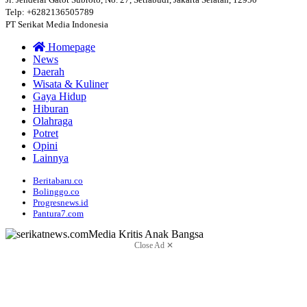
Telp: +6282136505789
PT Serikat Media Indonesia
Homepage
News
Daerah
Wisata & Kuliner
Gaya Hidup
Hiburan
Olahraga
Potret
Opini
Lainnya
Beritabaru.co
Bolinggo.co
Progresnews.id
Pantura7.com
Close Ad ✕