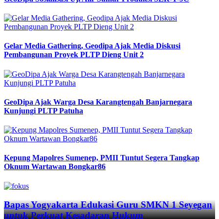
Gelar Media Gathering, Geodipa Ajak Media Diskusi
Pembangunan Proyek PLTP Dieng Unit 2
GeoDipa Ajak Warga Desa Karangtengah Banjarnegara
Kunjungi PLTP Patuha
Kepung Mapolres Sumenep, PMII Tuntut Segera Tangkap
Oknum Wartawan Bongkar86
Previous
Next
Bapas Yogyakarta Edukasi Guru SMKN 1 Seyegan
untuk Perkuat Kesadaran Hukum