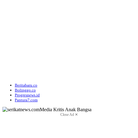
Beritabaru.co
Bolinggo.co
Progresnews.id
Pantura7.com
Close Ad ✕