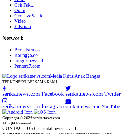
Cek Fakta
Opini
Cerita & Sajak
Video
E-Koran
Network
Beritabaru.co
Bolinggo.co
progresnews.id
Pantura7.com
TERKONEKSI BERSAMA KAMI
serikatnews.com Facebook
serikatnews.com Twitter
serikatnews.com Instagram
serikatnews.com YouTube
Copyright © 2026 serikatnews.com
Allright Reserved
CONTACT US
Centennial Tower, Level 19,
Jl. Jenderal Gatot Subroto, No. 27, Setiabudi, Jakarta Selatan, 12950