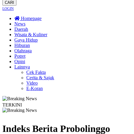
CARI
LOGIN
Homepage
News
Daerah
Wisata & Kuliner
Gaya Hidup
Hiburan
Olahraga
Potret
Opini
Lainnya
Cek Fakta
Cerita & Sajak
Video
E-Koran
TERKINI
Fast Charging
Wisata Bromo Ditutup Total! Kebakaran Terus Merambat ke Ber
Indeks Berita
Probolinggo