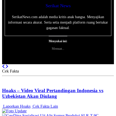
Serikat News
SerikatNews.com adalah media kritis anak bangsa. Menyajikan
informasi secara akurat. Serta setia menjadi platform ruang bertukar
gagasan faktual.
Menyukai ini:
Memuat...
Previous
Next
Cek Fakta
Hoaks – Video Viral Pertandingan Indonesia vs
Uzbekistan Akan Diulang
Laporkan Hoaks
Cek Fakta Lain