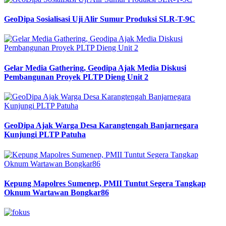
GeoDipa Sosialisasi Uji Alir Sumur Produksi SLR-T-9C
Gelar Media Gathering, Geodipa Ajak Media Diskusi
Pembangunan Proyek PLTP Dieng Unit 2
GeoDipa Ajak Warga Desa Karangtengah Banjarnegara
Kunjungi PLTP Patuha
Kepung Mapolres Sumenep, PMII Tuntut Segera Tangkap
Oknum Wartawan Bongkar86
Previous
Next