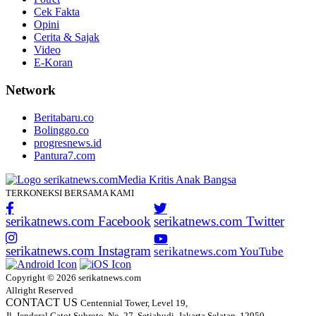
Cek Fakta
Opini
Cerita & Sajak
Video
E-Koran
Network
Beritabaru.co
Bolinggo.co
progresnews.id
Pantura7.com
TERKONEKSI BERSAMA KAMI
serikatnews.com Facebook
serikatnews.com Twitter
serikatnews.com Instagram
serikatnews.com YouTube
Copyright © 2026 serikatnews.com
Allright Reserved
CONTACT US
Centennial Tower, Level 19,
Jl. Jenderal Gatot Subroto, No. 27, Setiabudi, Jakarta Selatan, 12950