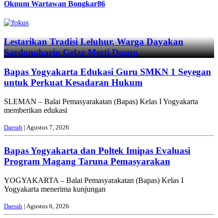
Oknum Wartawan Bongkar86
Previous
Next
Lestarikan Tradisi Leluhur, Warga Dayakan
Sardonoharjo Gelar Merti Dusun
Bapas Yogyakarta Edukasi Guru SMKN 1 Seyegan
untuk Perkuat Kesadaran Hukum
SLEMAN – Balai Pemasyarakatan (Bapas) Kelas I Yogyakarta
memberikan edukasi
Daerah
| Agustus 7, 2026
Bapas Yogyakarta dan Poltek Imipas Evaluasi
Program Magang Taruna Pemasyarakan
YOGYAKARTA – Balai Pemasyarakatan (Bapas) Kelas I
Yogyakarta menerima kunjungan
Daerah
| Agustus 6, 2026