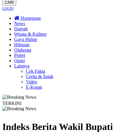
CARI
LOGIN
Homepage
News
Daerah
Wisata & Kuliner
Gaya Hidup
Hiburan
Olahraga
Potret
Opini
Lainnya
Cek Fakta
Cerita & Sajak
Video
E-Koran
TERKINI
usun
Bapas Yogyakarta Edukasi Guru SMKN 1 Seyegan untuk Perkuat Kesad
Indeks Berita
Wakil Bupati