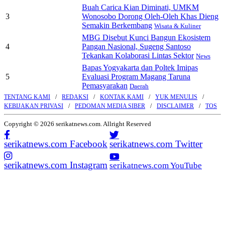
Buah Carica Kian Diminati, UMKM
3
Wonosobo Dorong Oleh-Oleh Khas Dieng
Semakin Berkembang
Wisata & Kuliner
MBG Disebut Kunci Bangun Ekosistem
4
Pangan Nasional, Sugeng Santoso
Tekankan Kolaborasi Lintas Sektor
News
Bapas Yogyakarta dan Poltek Imipas
5
Evaluasi Program Magang Taruna
Pemasyarakan
Daerah
TENTANG KAMI
REDAKSI
KONTAK KAMI
YUK MENULIS
KEBIJAKAN PRIVASI
PEDOMAN MEDIA SIBER
DISCLAIMER
TOS
Copyright © 2026 serikatnews.com. Allright Reserved
serikatnews.com Facebook
serikatnews.com Twitter
serikatnews.com Instagram
serikatnews.com YouTube