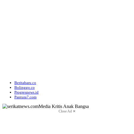
Beritabaru.co
Bolinggo.co
Progresnews.id
Pantura7.com
Close Ad ✕