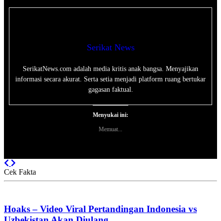
Serikat News
SerikatNews.com adalah media kritis anak bangsa. Menyajikan
informasi secara akurat. Serta setia menjadi platform ruang bertukar
gagasan faktual.
Menyukai ini:
Memuat...
Previous
Next
Cek Fakta
Hoaks – Video Viral Pertandingan Indonesia vs
Uzbekistan Akan Diulang