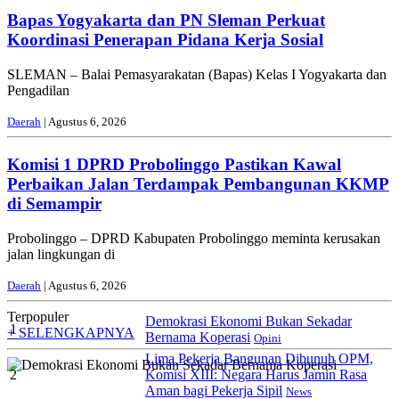
Bapas Yogyakarta dan PN Sleman Perkuat
Koordinasi Penerapan Pidana Kerja Sosial
SLEMAN – Balai Pemasyarakatan (Bapas) Kelas I Yogyakarta dan
Pengadilan
Daerah
| Agustus 6, 2026
Komisi 1 DPRD Probolinggo Pastikan Kawal
Perbaikan Jalan Terdampak Pembangunan KKMP
di Semampir
Probolinggo – DPRD Kabupaten Probolinggo meminta kerusakan
jalan lingkungan di
Daerah
| Agustus 6, 2026
Terpopuler
Demokrasi Ekonomi Bukan Sekadar
1
+ SELENGKAPNYA
Bernama Koperasi
Opini
Lima Pekerja Bangunan Dibunuh OPM,
2
Komisi XIII: Negara Harus Jamin Rasa
Aman bagi Pekerja Sipil
News