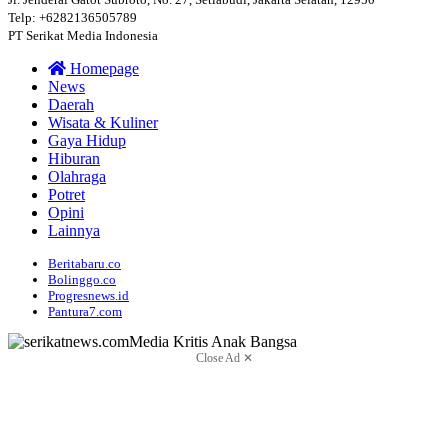
Telp: +6282136505789
PT Serikat Media Indonesia
Homepage
News
Daerah
Wisata & Kuliner
Gaya Hidup
Hiburan
Olahraga
Potret
Opini
Lainnya
Beritabaru.co
Bolinggo.co
Progresnews.id
Pantura7.com
Close Ad ✕