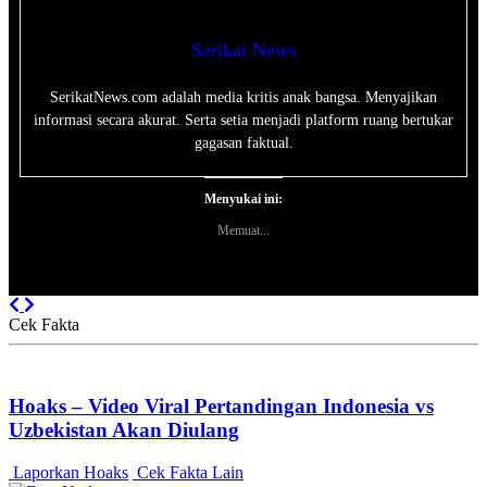
Serikat News
SerikatNews.com adalah media kritis anak bangsa. Menyajikan
informasi secara akurat. Serta setia menjadi platform ruang bertukar
gagasan faktual.
Menyukai ini:
Memuat...
Previous
Next
Cek Fakta
Hoaks – Video Viral Pertandingan Indonesia vs
Uzbekistan Akan Diulang
Laporkan Hoaks
Cek Fakta Lain