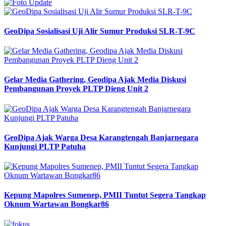
GeoDipa Sosialisasi Uji Alir Sumur Produksi SLR-T-9C
Gelar Media Gathering, Geodipa Ajak Media Diskusi
Pembangunan Proyek PLTP Dieng Unit 2
GeoDipa Ajak Warga Desa Karangtengah Banjarnegara
Kunjungi PLTP Patuha
Kepung Mapolres Sumenep, PMII Tuntut Segera Tangkap
Oknum Wartawan Bongkar86
Previous
Next