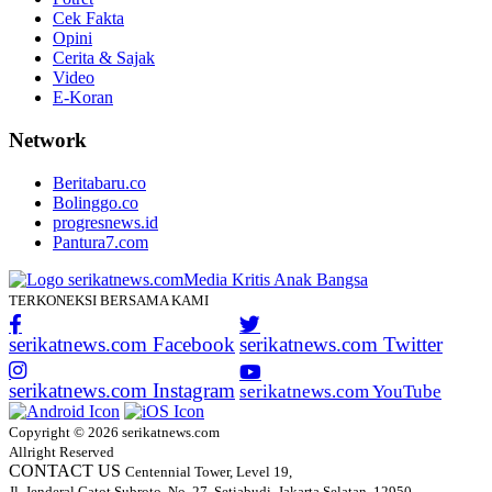
Cek Fakta
Opini
Cerita & Sajak
Video
E-Koran
Network
Beritabaru.co
Bolinggo.co
progresnews.id
Pantura7.com
TERKONEKSI BERSAMA KAMI
serikatnews.com Facebook
serikatnews.com Twitter
serikatnews.com Instagram
serikatnews.com YouTube
Copyright © 2026 serikatnews.com
Allright Reserved
CONTACT US
Centennial Tower, Level 19,
Jl. Jenderal Gatot Subroto, No. 27, Setiabudi, Jakarta Selatan, 12950