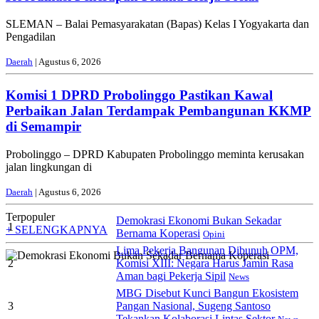
SLEMAN – Balai Pemasyarakatan (Bapas) Kelas I Yogyakarta dan
Pengadilan
Daerah
| Agustus 6, 2026
Komisi 1 DPRD Probolinggo Pastikan Kawal
Perbaikan Jalan Terdampak Pembangunan KKMP
di Semampir
Probolinggo – DPRD Kabupaten Probolinggo meminta kerusakan
jalan lingkungan di
Daerah
| Agustus 6, 2026
Terpopuler
Demokrasi Ekonomi Bukan Sekadar
1
+ SELENGKAPNYA
Bernama Koperasi
Opini
Lima Pekerja Bangunan Dibunuh OPM,
2
Komisi XIII: Negara Harus Jamin Rasa
Aman bagi Pekerja Sipil
News
MBG Disebut Kunci Bangun Ekosistem
3
Pangan Nasional, Sugeng Santoso
Tekankan Kolaborasi Lintas Sektor