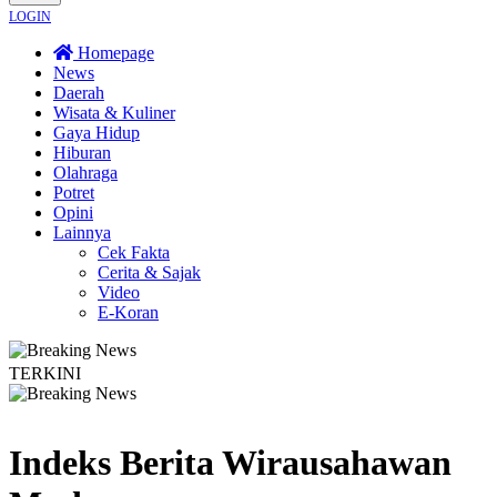
LOGIN
Homepage
News
Daerah
Wisata & Kuliner
Gaya Hidup
Hiburan
Olahraga
Potret
Opini
Lainnya
Cek Fakta
Cerita & Sajak
Video
E-Koran
TERKINI
usun
Bapas Yogyakarta Edukasi Guru SMKN 1 Seyegan untuk Perkuat Kesad
Indeks Berita
Wirausahawan