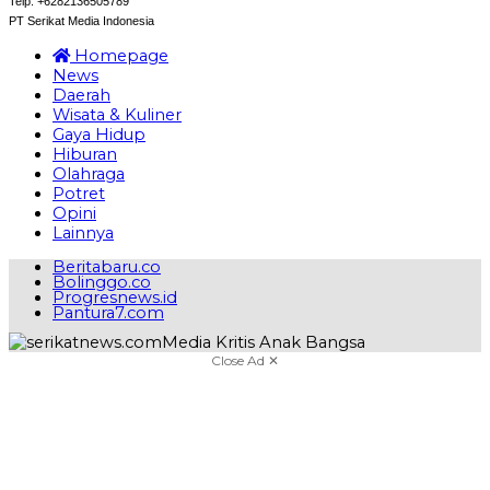
Telp: +6282136505789
PT Serikat Media Indonesia
Homepage
News
Daerah
Wisata & Kuliner
Gaya Hidup
Hiburan
Olahraga
Potret
Opini
Lainnya
Beritabaru.co
Bolinggo.co
Progresnews.id
Pantura7.com
Close Ad ✕