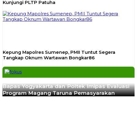
Kunjungi PLTP Patuha
Kepung Mapolres Sumenep, PMII Tuntut Segera
Tangkap Oknum Wartawan Bongkar86
Previous
Next
Bapas Yogyakarta dan Poltek Imipas Evaluasi
Program Magang Taruna Pemasyarakan