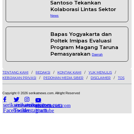
Santoso Tekankan
Kolaborasi Lintas Sektor
News
5
Bapas Yogyakarta dan
Poltek Imipas Evaluasi
Program Magang Taruna
Pemasyarakan
Daerah
TENTANG KAMI
REDAKSI
KONTAK KAMI
YUK MENULIS
KEBIJAKAN PRIVASI
PEDOMAN MEDIA SIBER
DISCLAIMER
TOS
Copyright © 2026 serikatnews.com. Allright Reserved
serikatnews.com
serikatnews.com
serikatnews.com
serikatnews.com
Facebook
Twitter
Instagram
YouTube