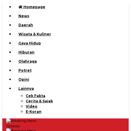
Homepage
News
Daerah
Wisata & Kuliner
Gaya Hidup
Hiburan
Olahraga
Potret
Opini
Lainnya
Cek Fakta
Cerita & Sajak
Video
E-Koran
TERKINI