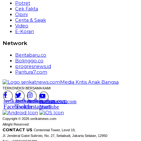
Potret
Cek Fakta
Opini
Cerita & Sajak
Video
E-Koran
Network
Beritabaru.co
Bolinggo.co
progresnews.id
Pantura7.com
TERKONEKSI BERSAMA KAMI
serikatnews.com
serikatnews.com
serikatnews.com
serikatnews.com
Facebook
Twitter
Instagram
YouTube
Copyright © 2026 serikatnews.com
Allright Reserved
CONTACT US
Centennial Tower, Level 19,
Jl. Jenderal Gatot Subroto, No. 27, Setiabudi, Jakarta Selatan, 12950