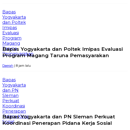
Bapas
Yogyakarta
dan Poltek
Imipas
Evaluasi
Program
Magang
Bapas Yogyakarta dan Poltek Imipas Evaluasi
Taruna
Pemasyarakan
Program Magang Taruna Pemasyarakan
Daerah
| 8 jam lalu
Bapas
Yogyakarta
dan PN
Sleman
Perkuat
Koordinasi
Penerapan
Bapas Yogyakarta dan PN Sleman Perkuat
Pidana Kerja
Sosial
Koordinasi Penerapan Pidana Kerja Sosial