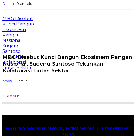
Daerah
| 9 jam lalu
MBG Disebut
Kunci Bangun
Ekosistem
Pangan
Nasional,
Sugeng
Santoso
MBG Disebut Kunci Bangun Ekosistem Pangan
Tekankan
Kolaborasi
Nasional, Sugeng Santoso Tekankan
Lintas Sektor
Kolaborasi Lintas Sektor
News
| 11 jam lalu
E Koran
Ekoran Serikat News, Edisi Senin 4 Desember
2023