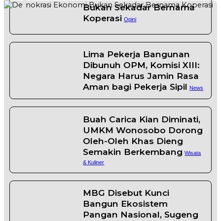
1
Bukan Sekadar Bernama
Koperasi
Opini
2
Lima Pekerja Bangunan
Dibunuh OPM, Komisi XIII:
Negara Harus Jamin Rasa
Aman bagi Pekerja Sipil
News
Buah Carica Kian Diminati,
3
UMKM Wonosobo Dorong
Oleh-Oleh Khas Dieng
Semakin Berkembang
Wisata
& Kuliner
MBG Disebut Kunci
4
Bangun Ekosistem
Pangan Nasional, Sugeng