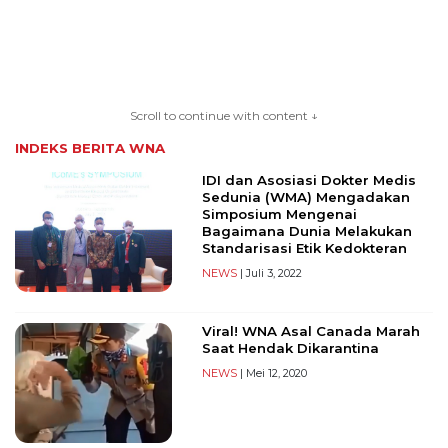
TERKONEKSI
BERSAMA
Scroll to continue with content ↓
KAMI
INDEKS BERITA
WNA
IDI dan Asosiasi Dokter Medis
Sedunia (WMA) Mengadakan
Simposium Mengenai
Bagaimana Dunia Melakukan
Standarisasi Etik Kedokteran
NEWS
| Juli 3, 2022
Viral! WNA Asal Canada Marah
Copyright
Saat Hendak Dikarantina
©
NEWS
| Mei 12, 2020
2026
serikatnews.com
Allright