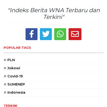
Reserved
"Indeks Berita WNA Terbaru dan
CONTACT
Terkini"
US
Centennial
Tower,
Level
19,
Jl.
POPULAR TAGS
Jenderal
Gatot
#
PLN
Subroto,
No.
#
Jokowi
27,
#
Covid-19
Setiabudi,
Jakarta
#
SUMENEP
Selatan,
12950
#
Indonesia
Telp:
+6282136505789
TERKINI