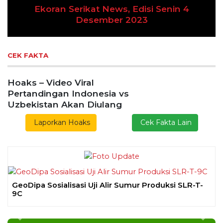
Ekoran Serikat News, Edisi Senin 4
Previous
Next
Desember 2023
CEK FAKTA
Hoaks – Video Viral
Pertandingan Indonesia vs
Uzbekistan Akan Diulang
Laporkan Hoaks
Cek Fakta Lain
GeoDipa Sosialisasi Uji Alir Sumur Produksi SLR-T-
9C
Previous
Next