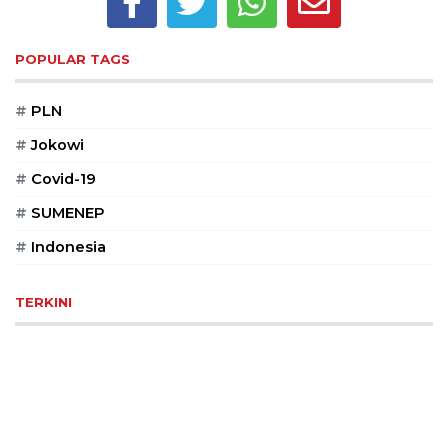
©
2026
POPULAR TAGS
serikatnews.com
Allright
Reserved
#
PLN
#
Jokowi
CONTACT
US
#
Covid-19
Centennial
#
SUMENEP
Tower,
#
Indonesia
Level
19,
Jl.
TERKINI
Jenderal
Gatot
Subroto,
No.
27,
Setiabudi,
Jakarta