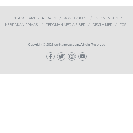
TENTANG KAMI
REDAKSI
KONTAK KAMI
YUK MENULIS
KEBIJAKAN PRIVASI
PEDOMAN MEDIA SIBER
DISCLAIMER
TOS
Copyright © 2026 serikatnews.com. Allright Reserved