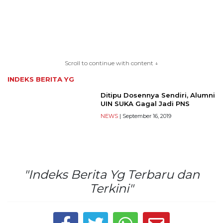
TERKONEKSI
Scroll to continue with content ↓
BERSAMA
INDEKS BERITA
YG
KAMI
Ditipu Dosennya Sendiri, Alumni
UIN SUKA Gagal Jadi PNS
NEWS
| September 16, 2019
"Indeks Berita Yg Terbaru dan
Terkini"
Copyright