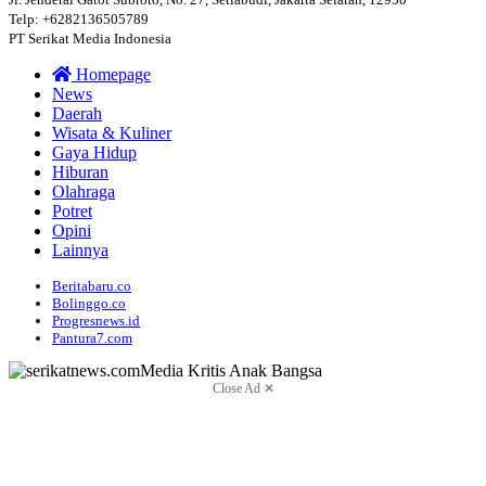
Telp: +6282136505789
PT Serikat Media Indonesia
Homepage
News
Daerah
Wisata & Kuliner
Gaya Hidup
Hiburan
Olahraga
Potret
Opini
Lainnya
Beritabaru.co
Bolinggo.co
Progresnews.id
Pantura7.com
Close Ad ✕