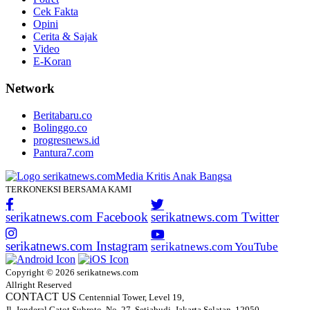
Cek Fakta
Opini
Cerita & Sajak
Video
E-Koran
Network
Beritabaru.co
Bolinggo.co
progresnews.id
Pantura7.com
TERKONEKSI BERSAMA KAMI
serikatnews.com Facebook
serikatnews.com Twitter
serikatnews.com Instagram
serikatnews.com YouTube
Copyright © 2026 serikatnews.com
Allright Reserved
CONTACT US
Centennial Tower, Level 19,
Jl. Jenderal Gatot Subroto, No. 27, Setiabudi, Jakarta Selatan, 12950