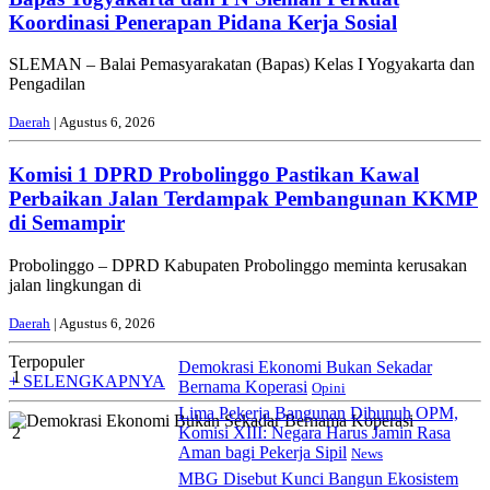
Koordinasi Penerapan Pidana Kerja Sosial
SLEMAN – Balai Pemasyarakatan (Bapas) Kelas I Yogyakarta dan
Pengadilan
Daerah
| Agustus 6, 2026
Komisi 1 DPRD Probolinggo Pastikan Kawal
Perbaikan Jalan Terdampak Pembangunan KKMP
di Semampir
Probolinggo – DPRD Kabupaten Probolinggo meminta kerusakan
jalan lingkungan di
Daerah
| Agustus 6, 2026
Terpopuler
Demokrasi Ekonomi Bukan Sekadar
1
+ SELENGKAPNYA
Bernama Koperasi
Opini
Lima Pekerja Bangunan Dibunuh OPM,
2
Komisi XIII: Negara Harus Jamin Rasa
Aman bagi Pekerja Sipil
News
MBG Disebut Kunci Bangun Ekosistem