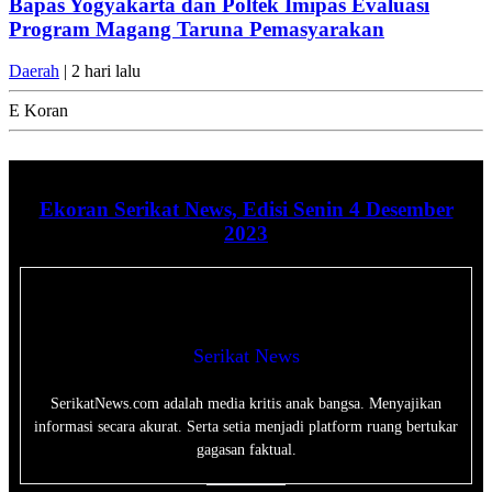
Bapas Yogyakarta dan Poltek Imipas Evaluasi
Program Magang Taruna Pemasyarakan
Daerah
| 2 hari lalu
E Koran
Ekoran Serikat News, Edisi Senin 4 Desember
2023
Serikat News
SerikatNews.com adalah media kritis anak bangsa. Menyajikan
informasi secara akurat. Serta setia menjadi platform ruang bertukar
gagasan faktual.