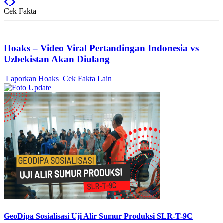
Previous
Next
Cek Fakta
Hoaks – Video Viral Pertandingan Indonesia vs
Uzbekistan Akan Diulang
Laporkan Hoaks
Cek Fakta Lain
GeoDipa Sosialisasi Uji Alir Sumur Produksi SLR-T-9C