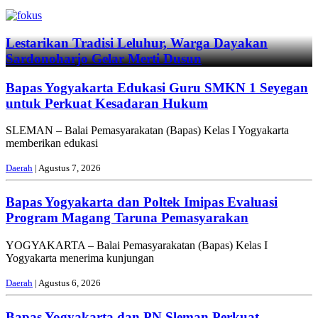
Previous
Next
Lestarikan Tradisi Leluhur, Warga Dayakan
Sardonoharjo Gelar Merti Dusun
Bapas Yogyakarta Edukasi Guru SMKN 1 Seyegan
untuk Perkuat Kesadaran Hukum
SLEMAN – Balai Pemasyarakatan (Bapas) Kelas I Yogyakarta
memberikan edukasi
Daerah
| Agustus 7, 2026
Bapas Yogyakarta dan Poltek Imipas Evaluasi
Program Magang Taruna Pemasyarakan
YOGYAKARTA – Balai Pemasyarakatan (Bapas) Kelas I
Yogyakarta menerima kunjungan
Daerah
| Agustus 6, 2026
Bapas Yogyakarta dan PN Sleman Perkuat