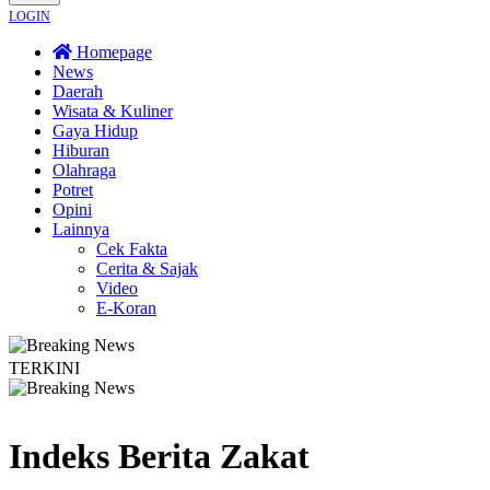
LOGIN
Homepage
News
Daerah
Wisata & Kuliner
Gaya Hidup
Hiburan
Olahraga
Potret
Opini
Lainnya
Cek Fakta
Cerita & Sajak
Video
E-Koran
TERKINI
ntuk Perkuat Kesadaran Hukum
Legislator PKB Kecam Aksi Nirempati Nakes k
Indeks Berita
Zakat