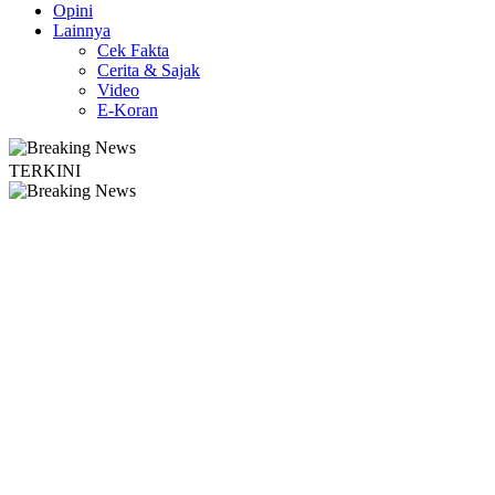
Opini
Lainnya
Cek Fakta
Cerita & Sajak
Video
E-Koran
TERKINI
rta Edukasi Guru SMKN 1 Seyegan untuk Perkuat Kesadaran Hukum