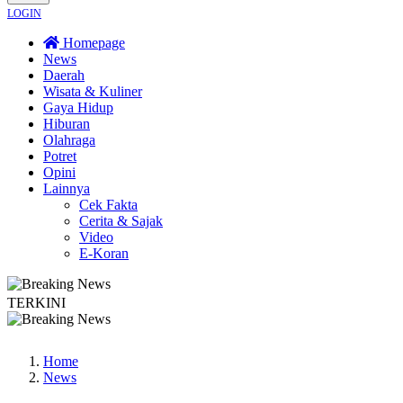
LOGIN
Homepage
News
Daerah
Wisata & Kuliner
Gaya Hidup
Hiburan
Olahraga
Potret
Opini
Lainnya
Cek Fakta
Cerita & Sajak
Video
E-Koran
TERKINI
n Hukum
Legislator PKB Kecam Aksi Nirempati Nakes ke Pasien BPJS, Minta P
Home
News