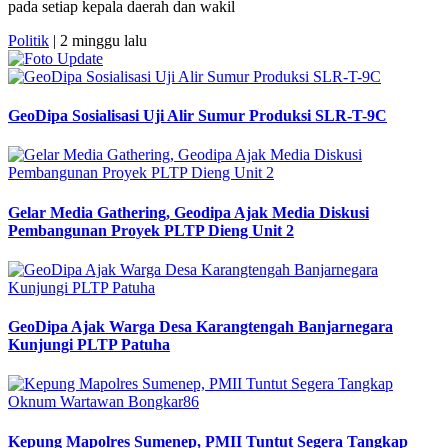
pada setiap kepala daerah dan wakil
Politik
| 2 minggu lalu
GeoDipa Sosialisasi Uji Alir Sumur Produksi SLR-T-9C
Gelar Media Gathering, Geodipa Ajak Media Diskusi
Pembangunan Proyek PLTP Dieng Unit 2
GeoDipa Ajak Warga Desa Karangtengah Banjarnegara
Kunjungi PLTP Patuha
Kepung Mapolres Sumenep, PMII Tuntut Segera Tangkap