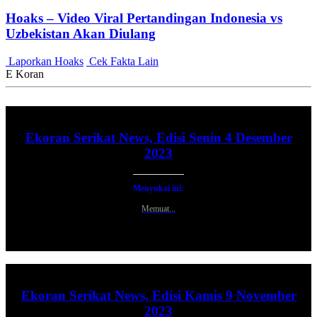
Hoaks – Video Viral Pertandingan Indonesia vs
Uzbekistan Akan Diulang
Laporkan Hoaks
Cek Fakta Lain
E Koran
Ekoran Serikat News, Edisi Senin 4 Desember
2023
Menyukai ini:
Memuat...
Ekoran Serikat News, Edisi Kamis 9 November
2023