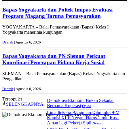
Bapas Yogyakarta dan Poltek Imipas Evaluasi
Program Magang Taruna Pemasyarakan
YOGYAKARTA – Balai Pemasyarakatan (Bapas) Kelas I
Yogyakarta menerima kunjungan
Daerah
| Agustus 6, 2026
Bapas Yogyakarta dan PN Sleman Perkuat
Koordinasi Penerapan Pidana Kerja Sosial
SLEMAN – Balai Pemasyarakatan (Bapas) Kelas I Yogyakarta dan
Pengadilan
Daerah
| Agustus 6, 2026
Terpopuler
Demokrasi Ekonomi Bukan Sekadar
1
+ SELENGKAPNYA
Bernama Koperasi
Opini
Lima Pekerja Bangunan Dibunuh OPM,
2
Komisi XIII: Negara Harus Jamin Rasa
Aman bagi Pekerja Sipil
News