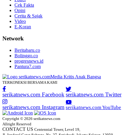
Cek Fakta
Opini
Cerita & Sajak
Video
E-Koran
Network
Beritabaru.co
Bolinggo.co
progresnews.id
Pantura7.com
TERKONEKSI BERSAMA KAMI
serikatnews.com Facebook
serikatnews.com Twitter
serikatnews.com Instagram
serikatnews.com YouTube
Copyright © 2026 serikatnews.com
Allright Reserved
CONTACT US
Centennial Tower, Level 19,
Jl. Jenderal Gatot Subroto, No. 27, Setiabudi, Jakarta Selatan, 12950