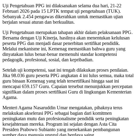
Uji Pengetahuan PPG ini dilaksanakan selama dua hari, 21-22
Februari 2026 pada 15 LPTK tempat uji pengetahuan (TUK).
Sebanyak 2.454 pengawas dikerahkan untuk memastikan ujian
berjalan sesuai aturan dan berkualitas.
Uji Pengetahuan merupakan tahapan akhir dalam pelaksanaan PPG.
Bersama dengan Uji Kinerja, hasilnya akan menentukan kelulusan
peserta PPG dan menjadi dasar penerbitan sertifikat pendidik.
Melalui mekanisme ini, Kemenag memastikan bahwa guru yang
dinyatakan lulus benar-benar memenuhi standar kompetensi
pedagogik, profesional, sosial, dan kepribadian.
Setelah uji kompetensi, saat ini tengah dilakukan proses penilaian.
Jika 98.036 guru peserta PPG angkatan 4 ini lulus semua, maka total
guru binaan Kemenag yang telah tersertifikasi hingga saat ini
mencapai 659.157 Guru. Capaian tersebut menunjukkan percepatan
signifikan dalam proses sertifikasi Guru di lingkungan Kementerian
Agama.
Menteri Agama Nasaruddin Umar mengatakan, pihaknya terus
melakukan akselerasi PPG sebagai bagian dari komitmen
peningkatan mutu dan profesionalisme pendidik serta peningkatan
kesejahteraan mereka. Program ini sejalan dengan Asta Cita
Presiden Prabowo Subianto yang menekankan pembangunan
sumber daya manusia unggul dan berdaya saing.