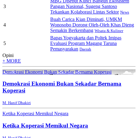
MBG Disebut Kunci Bangun Ekosistem
3
Pangan Nasional, Sugeng Santoso
Tekankan Kolaborasi Lintas Sektor
News
Buah Carica Kian Diminati, UMKM
4
Wonosobo Dorong Oleh-Oleh Khas Dieng
Semakin Berkembang
Wisata & Kuliner
Bapas Yogyakarta dan Poltek Imipas
5
Evaluasi Program Magang Taruna
Pemasyarakan
Daerah
Opini
+ MORE
Demokrasi Ekonomi Bukan Sekadar Bernama Koperasi
Demokrasi Ekonomi Bukan Sekadar Bernama
Koperasi
M. Hanif Dhakiri
Ketika Koperasi Memikul Negara
Ketika Koperasi Memikul Negara
M. Hanif Dhakiri