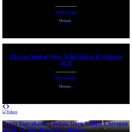
Menyukai ini:
Memuat...
Ekoran Serikat News, Edisi Selasa 31 Oktober
2023
Menyukai ini:
Memuat...
Previous
Next
Bapas Yogyakarta Edukasi Guru SMKN 1 Seyegan
untuk Perkuat Kesadaran Hukum