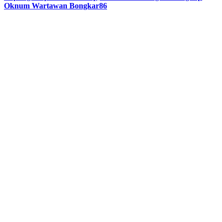
Oknum Wartawan Bongkar86
Previous
Next