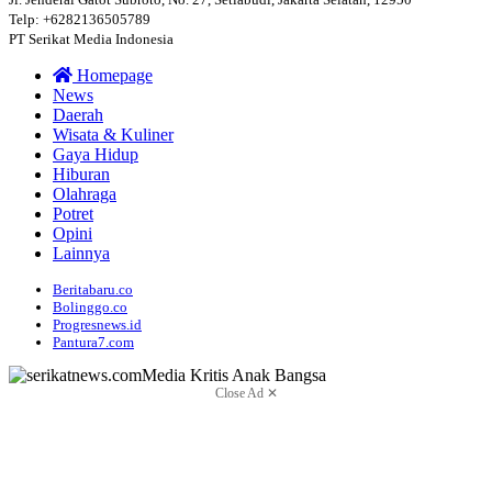
Telp: +6282136505789
PT Serikat Media Indonesia
Homepage
News
Daerah
Wisata & Kuliner
Gaya Hidup
Hiburan
Olahraga
Potret
Opini
Lainnya
Beritabaru.co
Bolinggo.co
Progresnews.id
Pantura7.com
Close Ad ✕