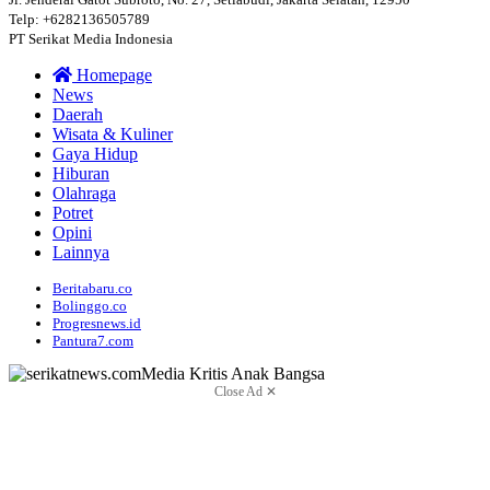
Telp: +6282136505789
PT Serikat Media Indonesia
Homepage
News
Daerah
Wisata & Kuliner
Gaya Hidup
Hiburan
Olahraga
Potret
Opini
Lainnya
Beritabaru.co
Bolinggo.co
Progresnews.id
Pantura7.com
Close Ad ✕