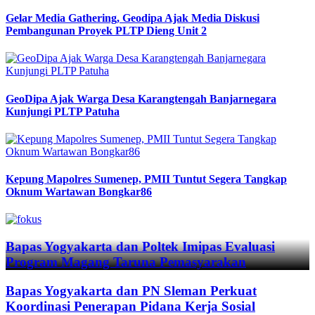
Gelar Media Gathering, Geodipa Ajak Media Diskusi
Pembangunan Proyek PLTP Dieng Unit 2
GeoDipa Ajak Warga Desa Karangtengah Banjarnegara
Kunjungi PLTP Patuha
Kepung Mapolres Sumenep, PMII Tuntut Segera Tangkap
Oknum Wartawan Bongkar86
Previous
Next
Bapas Yogyakarta dan Poltek Imipas Evaluasi
Program Magang Taruna Pemasyarakan
Bapas Yogyakarta dan PN Sleman Perkuat
Koordinasi Penerapan Pidana Kerja Sosial