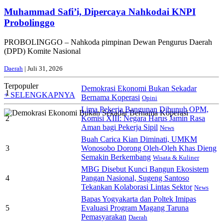
Muhammad Safi’i, Dipercaya Nahkodai KNPI
Probolinggo
PROBOLINGGO – Nahkoda pimpinan Dewan Pengurus Daerah
(DPD) Komite Nasional
Daerah
| Juli 31, 2026
Terpopuler
Demokrasi Ekonomi Bukan Sekadar
1
+ SELENGKAPNYA
Bernama Koperasi
Opini
Lima Pekerja Bangunan Dibunuh OPM,
2
Komisi XIII: Negara Harus Jamin Rasa
Aman bagi Pekerja Sipil
News
Buah Carica Kian Diminati, UMKM
3
Wonosobo Dorong Oleh-Oleh Khas Dieng
Semakin Berkembang
Wisata & Kuliner
MBG Disebut Kunci Bangun Ekosistem
4
Pangan Nasional, Sugeng Santoso
Tekankan Kolaborasi Lintas Sektor
News
Bapas Yogyakarta dan Poltek Imipas
5
Evaluasi Program Magang Taruna
Pemasyarakan
Daerah