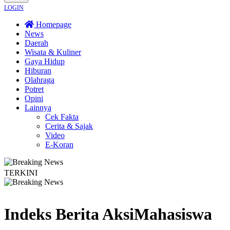
LOGIN
Homepage
News
Daerah
Wisata & Kuliner
Gaya Hidup
Hiburan
Olahraga
Potret
Opini
Lainnya
Cek Fakta
Cerita & Sajak
Video
E-Koran
TERKINI
mpati Nakes ke Pasien BPJS, Minta Pelaku Diberi Sanksi Tegas
Kebakaran Sa
Indeks Berita
AksiMahasiswa