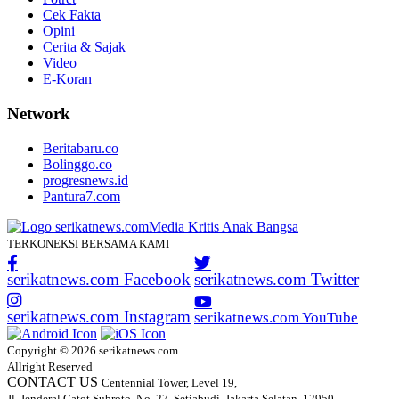
Cek Fakta
Opini
Cerita & Sajak
Video
E-Koran
Network
Beritabaru.co
Bolinggo.co
progresnews.id
Pantura7.com
TERKONEKSI BERSAMA KAMI
serikatnews.com Facebook
serikatnews.com Twitter
serikatnews.com Instagram
serikatnews.com YouTube
Copyright © 2026 serikatnews.com
Allright Reserved
CONTACT US
Centennial Tower, Level 19,
Jl. Jenderal Gatot Subroto, No. 27, Setiabudi, Jakarta Selatan, 12950