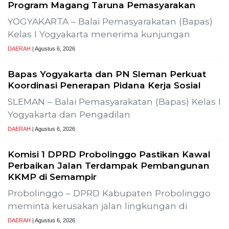
Previous
Next
ialisasi Uji Alir Sumur Produksi SLR-T-
Gelar Media Gat
Pembangunan P