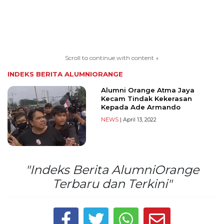
TERKONEKSI
BERSAMA
Scroll to continue with content ↓
KAMI
INDEKS BERITA
ALUMNIORANGE
Alumni Orange Atma Jaya
Kecam Tindak Kekerasan
Kepada Ade Armando
NEWS
| April 13, 2022
"Indeks Berita AlumniOrange
Copyright
Terbaru dan Terkini"
©
2026
serikatnews.com
Allright