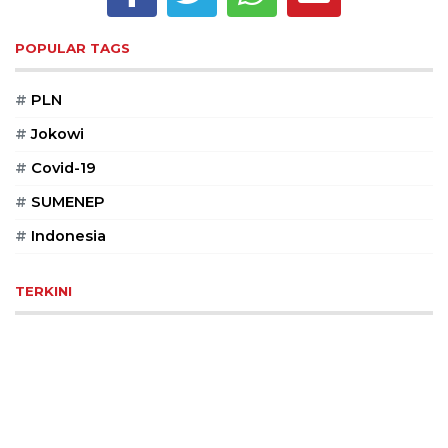
Reserved
POPULAR TAGS
CONTACT
US
#
PLN
Centennial
Tower,
#
Jokowi
Level
#
Covid-19
19,
Jl.
#
SUMENEP
Jenderal
Gatot
#
Indonesia
Subroto,
No.
TERKINI
27,
Setiabudi,
Jakarta
Selatan,
12950
Telp:
+6282136505789