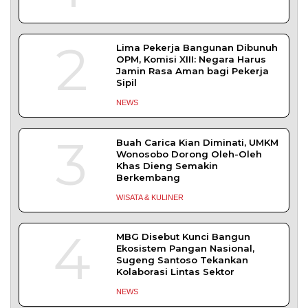
KKMP di Semampir
Probolinggo – DPRD Kabupaten Probolinggo
meminta kerusakan jalan lingkungan di
DAERAH
| Agustus 6, 2026
Tujuh Kabupaten/Kota di NTB Terancam
Kekeringan Ekstrem
MATARAM – Badan Meteorologi, Klimatologi,
dan Geofisika (BMKG) menetapkan tujuh dari
DAERAH
| Agustus 1, 2026
TERPOPULER
+ SELENGKAPNYA