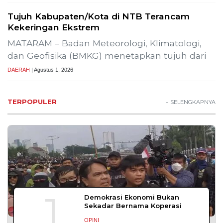
Bapas Yogyakarta Edukasi Guru SMKN 1
Seyegan untuk Perkuat Kesadaran Hukum
Bapas Yogyakarta dan Poltek Imipas Evaluasi
Program Magang Taruna Pemasyarakan
YOGYAKARTA – Balai Pemasyarakatan (Bapas)
Kelas I Yogyakarta menerima kunjungan
DAERAH
| Agustus 6, 2026
Bapas Yogyakarta dan PN Sleman Perkuat
Koordinasi Penerapan Pidana Kerja Sosial
SLEMAN – Balai Pemasyarakatan (Bapas) Kelas I
Yogyakarta dan Pengadilan
DAERAH
| Agustus 6, 2026
Komisi 1 DPRD Probolinggo Pastikan Kawal
Perbaikan Jalan Terdampak Pembangunan