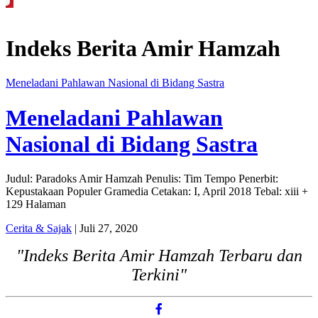
dukasi Guru SMKN 1 Seyegan untuk Perkuat Kesadaran Hukum
Legislator P
Indeks Berita
Amir Hamzah
Meneladani Pahlawan Nasional di Bidang Sastra
Meneladani Pahlawan
Nasional di Bidang Sastra
Judul: Paradoks Amir Hamzah Penulis: Tim Tempo Penerbit:
Kepustakaan Populer Gramedia Cetakan: I, April 2018 Tebal: xiii +
129 Halaman
Cerita & Sajak
| Juli 27, 2020
"Indeks Berita Amir Hamzah Terbaru dan
Terkini"