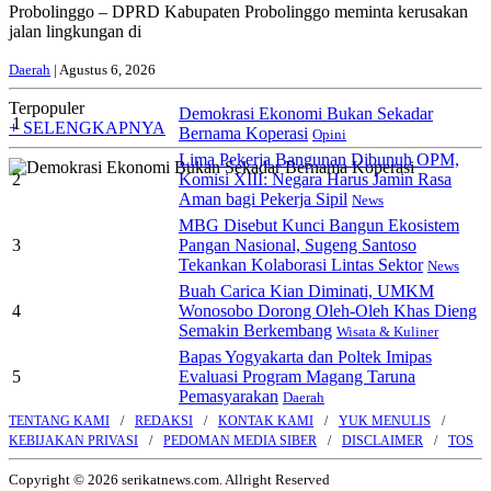
Probolinggo – DPRD Kabupaten Probolinggo meminta kerusakan
jalan lingkungan di
Daerah
| Agustus 6, 2026
Terpopuler
Demokrasi Ekonomi Bukan Sekadar
1
+ SELENGKAPNYA
Bernama Koperasi
Opini
Lima Pekerja Bangunan Dibunuh OPM,
2
Komisi XIII: Negara Harus Jamin Rasa
Aman bagi Pekerja Sipil
News
MBG Disebut Kunci Bangun Ekosistem
3
Pangan Nasional, Sugeng Santoso
Tekankan Kolaborasi Lintas Sektor
News
Buah Carica Kian Diminati, UMKM
4
Wonosobo Dorong Oleh-Oleh Khas Dieng
Semakin Berkembang
Wisata & Kuliner
Bapas Yogyakarta dan Poltek Imipas
5
Evaluasi Program Magang Taruna
Pemasyarakan
Daerah
TENTANG KAMI
REDAKSI
KONTAK KAMI
YUK MENULIS
KEBIJAKAN PRIVASI
PEDOMAN MEDIA SIBER
DISCLAIMER
TOS
Copyright © 2026 serikatnews.com. Allright Reserved