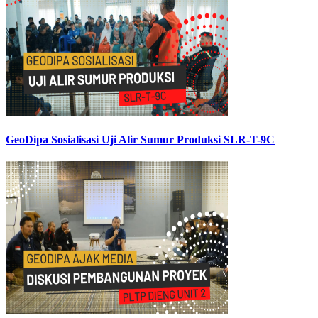
GeoDipa Sosialisasi Uji Alir Sumur Produksi SLR-T-9C