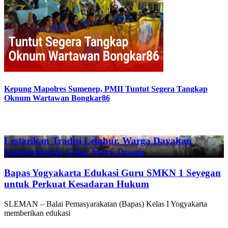
Kepung Mapolres Sumenep, PMII Tuntut Segera Tangkap
Oknum Wartawan Bongkar86
Previous
Next
Lestarikan Tradisi Leluhur, Warga Dayakan
Sardonoharjo Gelar Merti Dusun
Bapas Yogyakarta Edukasi Guru SMKN 1 Seyegan
untuk Perkuat Kesadaran Hukum
SLEMAN – Balai Pemasyarakatan (Bapas) Kelas I Yogyakarta
memberikan edukasi