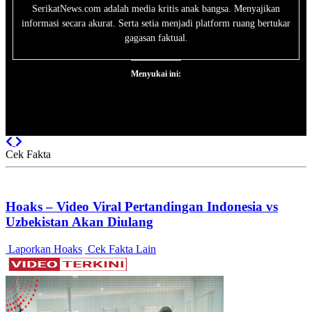
SerikatNews.com adalah media kritis anak bangsa. Menyajikan
informasi secara akurat. Serta setia menjadi platform ruang bertukar
gagasan faktual.
Menyukai ini:
Previous
Next
Cek Fakta
Hoaks – Video Viral Pertandingan Indonesia vs
Uzbekistan Akan Diulang
Laporkan Hoaks
Cek Fakta Lain