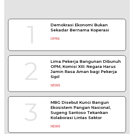
SLEMAN – Balai Pemasyarakatan (Bapas) Kelas I
Yogyakarta dan Pengadilan
DAERAH
| Agustus 6, 2026
Komisi 1 DPRD Probolinggo Pastikan Kawal
Perbaikan Jalan Terdampak Pembangunan
KKMP di Semampir
Probolinggo – DPRD Kabupaten Probolinggo
meminta kerusakan jalan lingkungan di
DAERAH
| Agustus 6, 2026
Tujuh Kabupaten/Kota di NTB Terancam
Kekeringan Ekstrem
MATARAM – Badan Meteorologi, Klimatologi,
dan Geofisika (BMKG) menetapkan tujuh dari
DAERAH
| Agustus 1, 2026