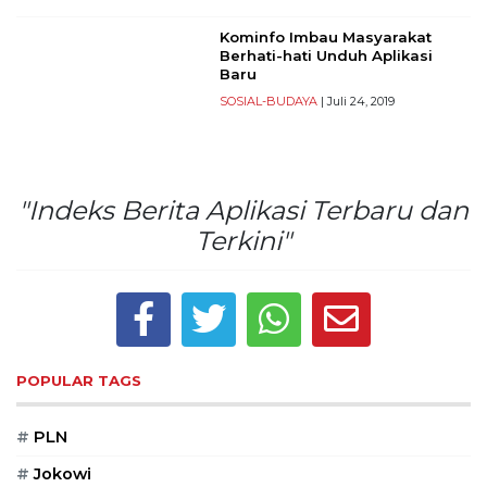
Reserved
Kominfo Imbau Masyarakat
Berhati-hati Unduh Aplikasi
CONTACT
Baru
US
SOSIAL-BUDAYA
| Juli 24, 2019
Centennial
Tower,
Level
19,
"Indeks Berita Aplikasi Terbaru dan
Jl.
Jenderal
Terkini"
Gatot
Subroto,
No.
27,
Setiabudi,
Jakarta
POPULAR TAGS
Selatan,
12950
#
PLN
Telp:
+6282136505789
#
Jokowi