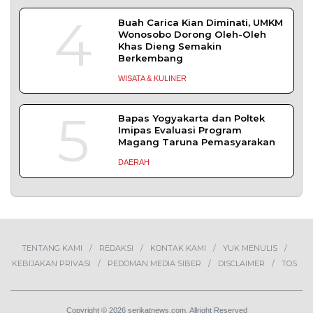
TERPOPULER
+ SELENGKAPNYA
1
Demokrasi Ekonomi Bukan
Sekadar Bernama Koperasi
OPINI
2
Lima Pekerja Bangunan Dibunuh
OPM, Komisi XIII: Negara Harus
Jamin Rasa Aman bagi Pekerja
Sipil
NEWS