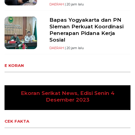
DAERAH
| 20 jam lalu
Bapas Yogyakarta dan PN
Sleman Perkuat Koordinasi
Penerapan Pidana Kerja
Sosial
DAERAH
| 20 jam lalu
E KORAN
News, Edisi Senin 4
ber 2023