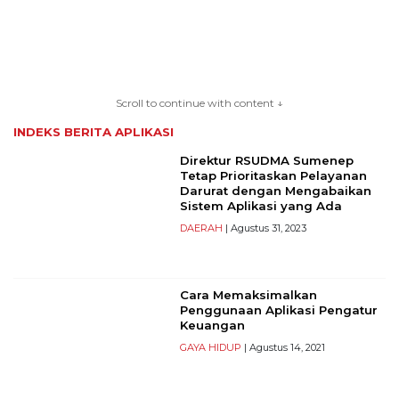
TERKONEKSI
BERSAMA
Scroll to continue with content ↓
KAMI
INDEKS BERITA
APLIKASI
Direktur RSUDMA Sumenep
Tetap Prioritaskan Pelayanan
Darurat dengan Mengabaikan
Sistem Aplikasi yang Ada
DAERAH
| Agustus 31, 2023
Cara Memaksimalkan
Copyright
Penggunaan Aplikasi Pengatur
Keuangan
©
2026
GAYA HIDUP
| Agustus 14, 2021
serikatnews.com
Allright