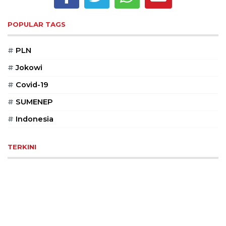
Reserved
POPULAR TAGS
CONTACT
US
#
PLN
Centennial
Tower,
#
Jokowi
Level
#
Covid-19
19,
Jl.
#
SUMENEP
Jenderal
Gatot
#
Indonesia
Subroto,
No.
TERKINI
27,
Setiabudi,
Jakarta
Selatan,
12950
Telp:
+6282136505789