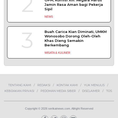
Bapas Yogyakarta Gandeng DPKUKM Kota
Yogyakarta untuk Pelaksanaan Pidana Kerja
Sosial
YOGYAKARTA– Balai Pemasyarakatan (Bapas)
Kelas I Yogyakarta menjalin kerja sama
DAERAH
| Juli 27, 2026
BAPAS Yogyakarta Gandeng HIMPSI DIY Beri
Layanan Konseling bagi Klien
Pemasyarakatan
YOGYAKARTA – Balai Pemasyarakatan (BAPAS)
Kelas I Yogyakarta menjalin kerja
DAERAH
| Juli 20, 2026
TERPOPULER
+ SELENGKAPNYA