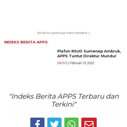
TERKONEKSI
BERSAMA
Scroll to continue with content ↓
KAMI
INDEKS BERITA
APPS
Plafon RSUD Sumenep Ambruk,
APPS Tuntut Direktur Mundur
NEWS
| Februari 13, 2022
"Indeks Berita APPS Terbaru dan
Copyright
Terkini"
©
2026
serikatnews.com
Allright