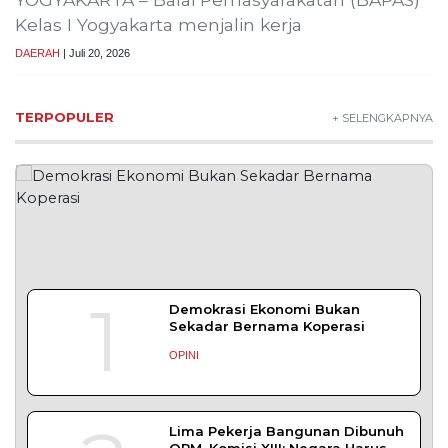
Tujuh Kabupaten/Kota di NTB Terancam
Kekeringan Ekstrem
Muhammad Safi’i, Dipercaya Nahkodai KNPI
Probolinggo
PROBOLINGGO – Nahkoda pimpinan Dewan
Pengurus Daerah (DPD) Komite Nasional
DAERAH
| Juli 31, 2026
Bapas Yogyakarta Ikuti Sosialisasi PK
Bangkom untuk Tingkatkan Kompetensi
Pegawai
YOGYAKARTA – Balai Pemasyarakatan (Bapas)
Kelas I Yogyakarta mengikuti Sosialisasi
DAERAH
| Juli 29, 2026