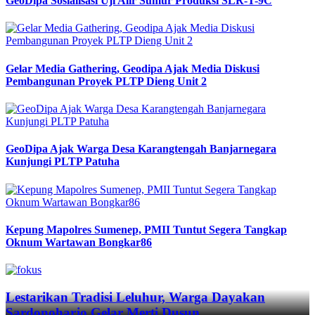
GeoDipa Sosialisasi Uji Alir Sumur Produksi SLR-T-9C
Gelar Media Gathering, Geodipa Ajak Media Diskusi
Pembangunan Proyek PLTP Dieng Unit 2
GeoDipa Ajak Warga Desa Karangtengah Banjarnegara
Kunjungi PLTP Patuha
Kepung Mapolres Sumenep, PMII Tuntut Segera Tangkap
Oknum Wartawan Bongkar86
Previous
Next
Lestarikan Tradisi Leluhur, Warga Dayakan
Sardonoharjo Gelar Merti Dusun