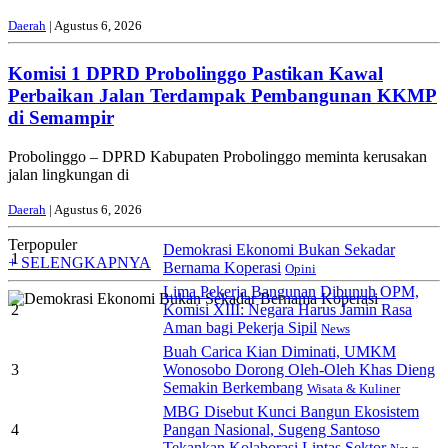
Daerah
| Agustus 6, 2026
Komisi 1 DPRD Probolinggo Pastikan Kawal
Perbaikan Jalan Terdampak Pembangunan KKMP
di Semampir
Probolinggo – DPRD Kabupaten Probolinggo meminta kerusakan
jalan lingkungan di
Daerah
| Agustus 6, 2026
Terpopuler
Demokrasi Ekonomi Bukan Sekadar
1
+ SELENGKAPNYA
Bernama Koperasi
Opini
Lima Pekerja Bangunan Dibunuh OPM,
2
Komisi XIII: Negara Harus Jamin Rasa
Aman bagi Pekerja Sipil
News
Buah Carica Kian Diminati, UMKM
3
Wonosobo Dorong Oleh-Oleh Khas Dieng
Semakin Berkembang
Wisata & Kuliner
MBG Disebut Kunci Bangun Ekosistem
4
Pangan Nasional, Sugeng Santoso
Tekankan Kolaborasi Lintas Sektor