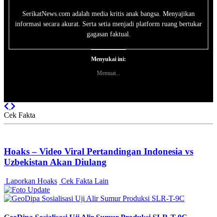
SerikatNews.com adalah media kritis anak bangsa. Menyajikan
informasi secara akurat. Serta setia menjadi platform ruang bertukar
gagasan faktual.
Menyukai ini:
Memuat...
Previous
Next
Cek Fakta
Hoaks – Video Viral Pertandingan Indonesia vs
Uzbekistan Akan Diulang
Laporkan Hoaks
Cek Fakta Lain