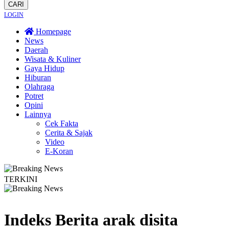
CARI
LOGIN
Homepage
News
Daerah
Wisata & Kuliner
Gaya Hidup
Hiburan
Olahraga
Potret
Opini
Lainnya
Cek Fakta
Cerita & Sajak
Video
E-Koran
TERKINI
 Dayakan Sardonoharjo Gelar Merti Dusun
Bapas Yogyakarta Edukasi Guru S
Indeks Berita
arak disita