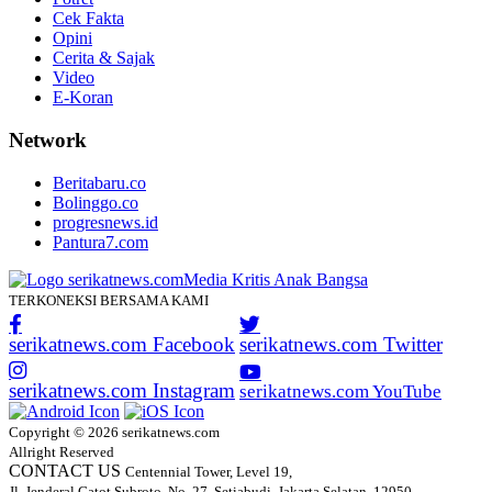
Cek Fakta
Opini
Cerita & Sajak
Video
E-Koran
Network
Beritabaru.co
Bolinggo.co
progresnews.id
Pantura7.com
TERKONEKSI BERSAMA KAMI
serikatnews.com Facebook
serikatnews.com Twitter
serikatnews.com Instagram
serikatnews.com YouTube
Copyright © 2026 serikatnews.com
Allright Reserved
CONTACT US
Centennial Tower, Level 19,
Jl. Jenderal Gatot Subroto, No. 27, Setiabudi, Jakarta Selatan, 12950