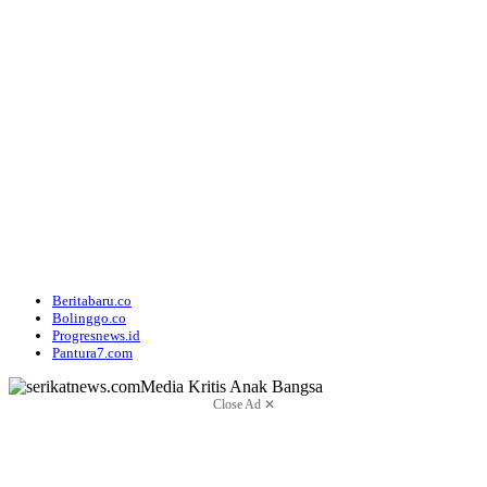
Beritabaru.co
Bolinggo.co
Progresnews.id
Pantura7.com
Close Ad ✕