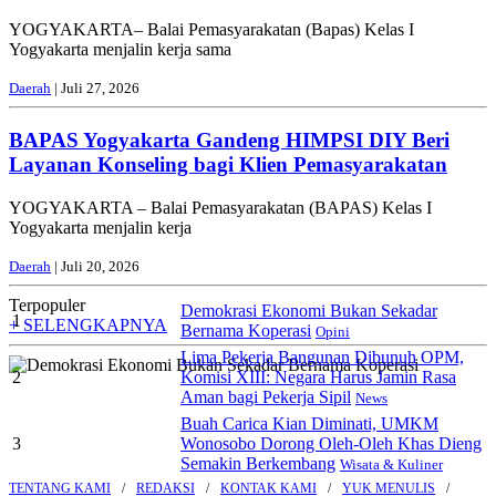
YOGYAKARTA– Balai Pemasyarakatan (Bapas) Kelas I
Yogyakarta menjalin kerja sama
Daerah
| Juli 27, 2026
BAPAS Yogyakarta Gandeng HIMPSI DIY Beri
Layanan Konseling bagi Klien Pemasyarakatan
YOGYAKARTA – Balai Pemasyarakatan (BAPAS) Kelas I
Yogyakarta menjalin kerja
Daerah
| Juli 20, 2026
Terpopuler
Demokrasi Ekonomi Bukan Sekadar
1
+ SELENGKAPNYA
Bernama Koperasi
Opini
Lima Pekerja Bangunan Dibunuh OPM,
2
Komisi XIII: Negara Harus Jamin Rasa
Aman bagi Pekerja Sipil
News
Buah Carica Kian Diminati, UMKM
3
Wonosobo Dorong Oleh-Oleh Khas Dieng
Semakin Berkembang
Wisata & Kuliner
TENTANG KAMI
REDAKSI
KONTAK KAMI
YUK MENULIS