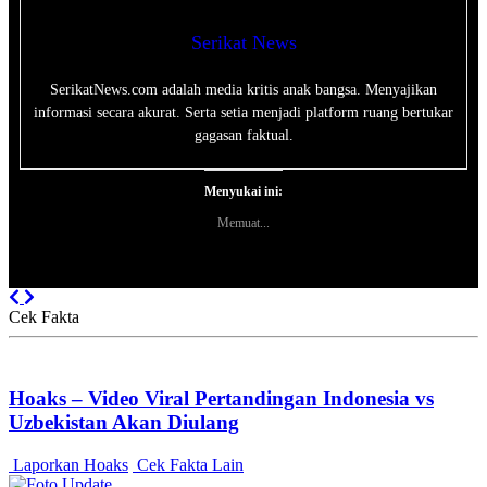
Serikat News
SerikatNews.com adalah media kritis anak bangsa. Menyajikan
informasi secara akurat. Serta setia menjadi platform ruang bertukar
gagasan faktual.
Menyukai ini:
Memuat...
Previous
Next
Cek Fakta
Hoaks – Video Viral Pertandingan Indonesia vs
Uzbekistan Akan Diulang
Laporkan Hoaks
Cek Fakta Lain