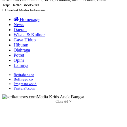
Telp: +6282136505789
PT Serikat Media Indonesia
Homepage
News
Daerah
Wisata & Kuliner
Gaya Hidup
Hiburan
Olahraga
Potret
Opini
Lainnya
Beritabaru.co
Bolinggo.co
Progresnews.id
Pantura7.com
Close Ad ✕