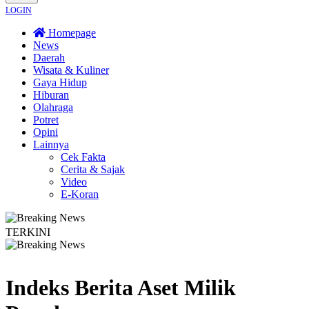
LOGIN
Homepage
News
Daerah
Wisata & Kuliner
Gaya Hidup
Hiburan
Olahraga
Potret
Opini
Lainnya
Cek Fakta
Cerita & Sajak
Video
E-Koran
TERKINI
 UMKM Wonosobo Dorong Oleh-Oleh Khas Dieng Semakin Berkembang
Demok
Indeks Berita
Aset Milik