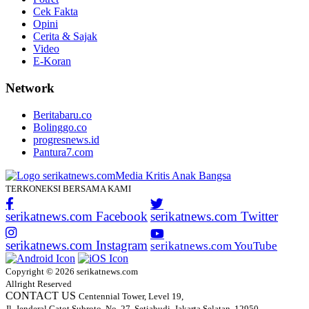
Cek Fakta
Opini
Cerita & Sajak
Video
E-Koran
Network
Beritabaru.co
Bolinggo.co
progresnews.id
Pantura7.com
TERKONEKSI BERSAMA KAMI
serikatnews.com Facebook
serikatnews.com Twitter
serikatnews.com Instagram
serikatnews.com YouTube
Copyright © 2026 serikatnews.com
Allright Reserved
CONTACT US
Centennial Tower, Level 19,
Jl. Jenderal Gatot Subroto, No. 27, Setiabudi, Jakarta Selatan, 12950