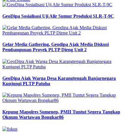
GeoDipa Sosialisasi Uji Alir Sumur Produksi SLR-T-9C
Gelar Media Gathering, Geodipa Ajak Media Diskusi
Pembangunan Proyek PLTP Dieng Unit 2
GeoDipa Ajak Warga Desa Karangtengah Banjarnegara
Kunjungi PLTP Patuha
Kepung Mapolres Sumenep, PMII Tuntut Segera Tangkap
Oknum Wartawan Bongkar86
Previous
Next