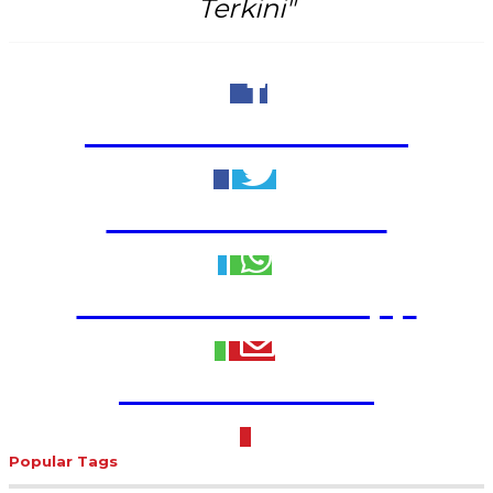
Terkini"
Share to Facebook
Share to Twitter
Share to WhatsApp
Share to Email
Popular Tags