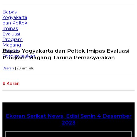
Bapas
Yogyakarta
dan Poltek
Imipas
Evaluasi
Program
Magang
Bapas Yogyakarta dan Poltek Imipas Evaluasi
Taruna
Pemasyarakan
Program Magang Taruna Pemasyarakan
Daerah
| 20 jam lalu
E Koran
Ekoran Serikat News, Edisi Senin 4 Desember
2023