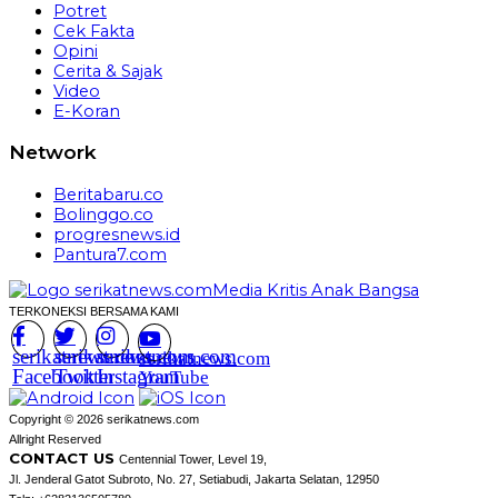
Potret
Cek Fakta
Opini
Cerita & Sajak
Video
E-Koran
Network
Beritabaru.co
Bolinggo.co
progresnews.id
Pantura7.com
TERKONEKSI BERSAMA KAMI
serikatnews.com
serikatnews.com
serikatnews.com
serikatnews.com
Facebook
Twitter
Instagram
YouTube
Copyright © 2026 serikatnews.com
Allright Reserved
CONTACT US
Centennial Tower, Level 19,
Jl. Jenderal Gatot Subroto, No. 27, Setiabudi, Jakarta Selatan, 12950