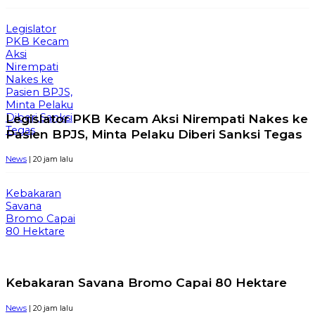
Legislator
PKB Kecam
Aksi
Nirempati
Nakes ke
Pasien BPJS,
Minta Pelaku
Legislator PKB Kecam Aksi Nirempati Nakes ke
Diberi Sanksi
Tegas
Pasien BPJS, Minta Pelaku Diberi Sanksi Tegas
News
| 20 jam lalu
Kebakaran
Savana
Bromo Capai
80 Hektare
Kebakaran Savana Bromo Capai 80 Hektare
News
| 20 jam lalu