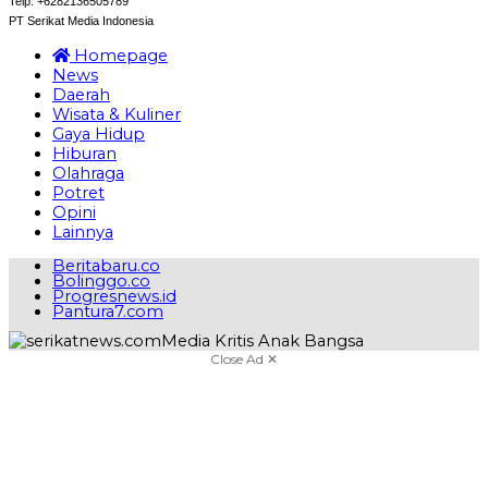
Telp: +6282136505789
PT Serikat Media Indonesia
Homepage
News
Daerah
Wisata & Kuliner
Gaya Hidup
Hiburan
Olahraga
Potret
Opini
Lainnya
Beritabaru.co
Bolinggo.co
Progresnews.id
Pantura7.com
Close Ad ✕