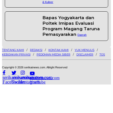
& Kuliner
5
Bapas Yogyakarta dan
Poltek Imipas Evaluasi
Program Magang Taruna
Pemasyarakan
Daerah
TENTANG KAMI
REDAKSI
KONTAK KAMI
YUK MENULIS
KEBIJAKAN PRIVASI
PEDOMAN MEDIA SIBER
DISCLAIMER
TOS
Copyright © 2026 serikatnews.com. Allright Reserved
serikatnews.com
serikatnews.com
serikatnews.com
serikatnews.com
Facebook
Twitter
Instagram
YouTube