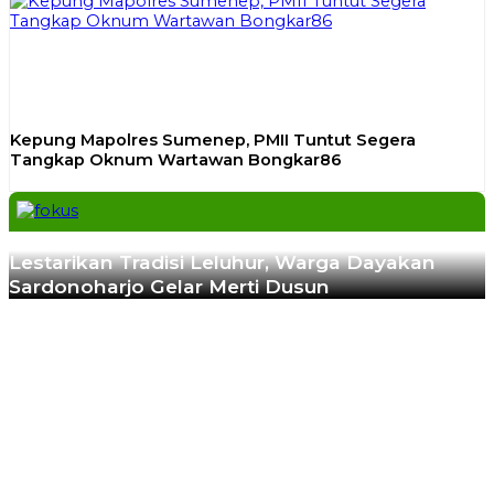
Kepung Mapolres Sumenep, PMII Tuntut Segera
Tangkap Oknum Wartawan Bongkar86
Previous
Next
Lestarikan Tradisi Leluhur, Warga Dayakan
Sardonoharjo Gelar Merti Dusun