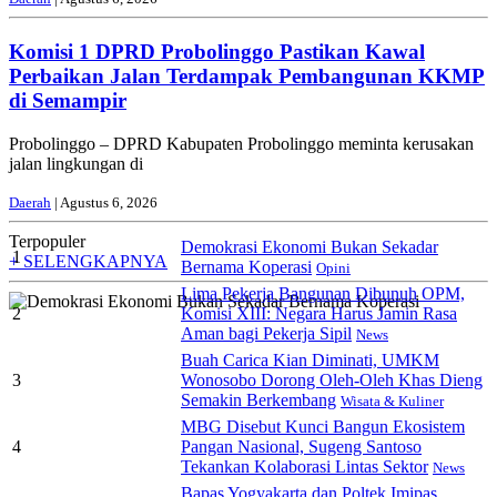
Komisi 1 DPRD Probolinggo Pastikan Kawal
Perbaikan Jalan Terdampak Pembangunan KKMP
di Semampir
Probolinggo – DPRD Kabupaten Probolinggo meminta kerusakan
jalan lingkungan di
Daerah
| Agustus 6, 2026
Terpopuler
Demokrasi Ekonomi Bukan Sekadar
1
+ SELENGKAPNYA
Bernama Koperasi
Opini
Lima Pekerja Bangunan Dibunuh OPM,
2
Komisi XIII: Negara Harus Jamin Rasa
Aman bagi Pekerja Sipil
News
Buah Carica Kian Diminati, UMKM
3
Wonosobo Dorong Oleh-Oleh Khas Dieng
Semakin Berkembang
Wisata & Kuliner
MBG Disebut Kunci Bangun Ekosistem
4
Pangan Nasional, Sugeng Santoso
Tekankan Kolaborasi Lintas Sektor
News
Bapas Yogyakarta dan Poltek Imipas