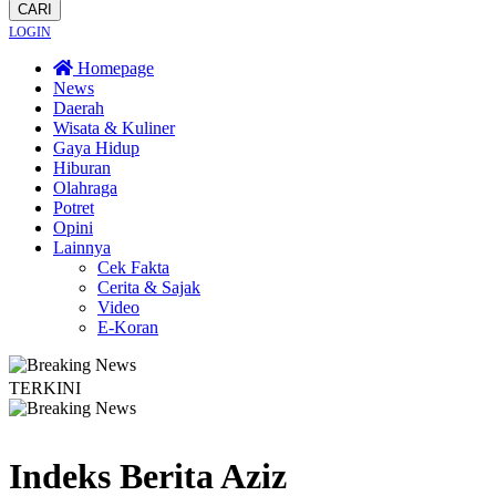
CARI
LOGIN
Homepage
News
Daerah
Wisata & Kuliner
Gaya Hidup
Hiburan
Olahraga
Potret
Opini
Lainnya
Cek Fakta
Cerita & Sajak
Video
E-Koran
TERKINI
a Dayakan Sardonoharjo Gelar Merti Dusun
Bapas Yogyakarta Edukasi Guru 
Indeks Berita
Aziz