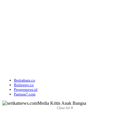
Beritabaru.co
Bolinggo.co
Progresnews.id
Pantura7.com
Close Ad ✕