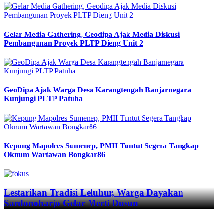
Gelar Media Gathering, Geodipa Ajak Media Diskusi
Pembangunan Proyek PLTP Dieng Unit 2
GeoDipa Ajak Warga Desa Karangtengah Banjarnegara
Kunjungi PLTP Patuha
Kepung Mapolres Sumenep, PMII Tuntut Segera Tangkap
Oknum Wartawan Bongkar86
Previous
Next
Lestarikan Tradisi Leluhur, Warga Dayakan
Sardonoharjo Gelar Merti Dusun