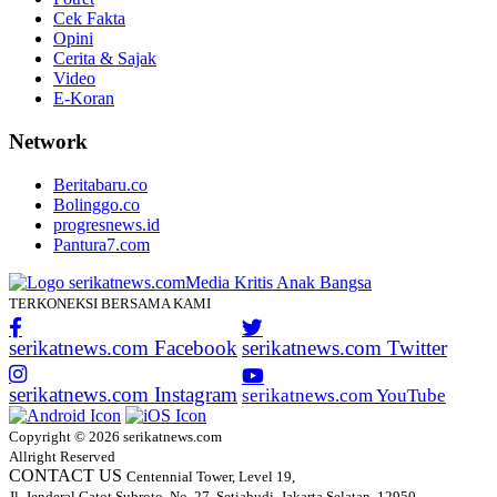
Cek Fakta
Opini
Cerita & Sajak
Video
E-Koran
Network
Beritabaru.co
Bolinggo.co
progresnews.id
Pantura7.com
TERKONEKSI BERSAMA KAMI
serikatnews.com Facebook
serikatnews.com Twitter
serikatnews.com Instagram
serikatnews.com YouTube
Copyright © 2026 serikatnews.com
Allright Reserved
CONTACT US
Centennial Tower, Level 19,
Jl. Jenderal Gatot Subroto, No. 27, Setiabudi, Jakarta Selatan, 12950