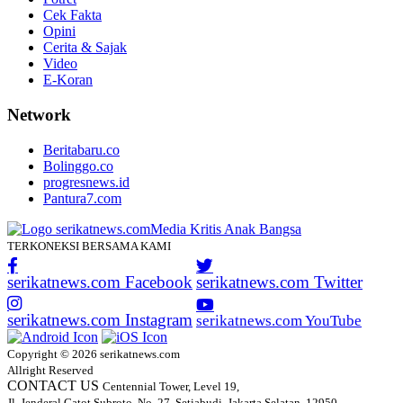
Cek Fakta
Opini
Cerita & Sajak
Video
E-Koran
Network
Beritabaru.co
Bolinggo.co
progresnews.id
Pantura7.com
TERKONEKSI BERSAMA KAMI
serikatnews.com Facebook
serikatnews.com Twitter
serikatnews.com Instagram
serikatnews.com YouTube
Copyright © 2026 serikatnews.com
Allright Reserved
CONTACT US
Centennial Tower, Level 19,
Jl. Jenderal Gatot Subroto, No. 27, Setiabudi, Jakarta Selatan, 12950