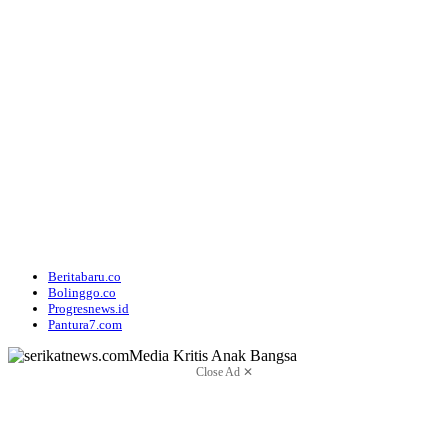
Beritabaru.co
Bolinggo.co
Progresnews.id
Pantura7.com
Close Ad ✕