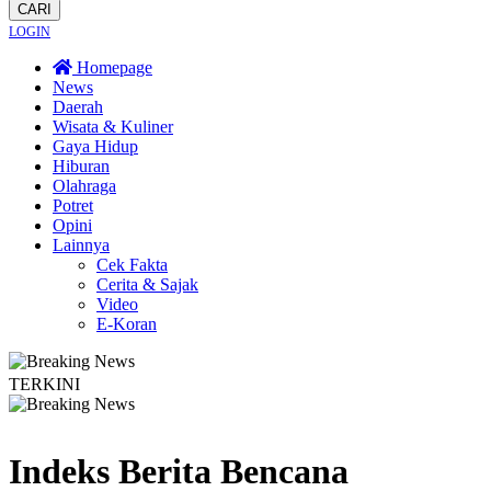
CARI
LOGIN
Homepage
News
Daerah
Wisata & Kuliner
Gaya Hidup
Hiburan
Olahraga
Potret
Opini
Lainnya
Cek Fakta
Cerita & Sajak
Video
E-Koran
TERKINI
tik
Lestarikan Tradisi Leluhur, Warga Dayakan Sardonoharjo Gelar Merti Dus
Indeks Berita
Bencana