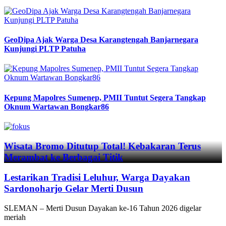
GeoDipa Ajak Warga Desa Karangtengah Banjarnegara
Kunjungi PLTP Patuha
Kepung Mapolres Sumenep, PMII Tuntut Segera Tangkap
Oknum Wartawan Bongkar86
Previous
Next
Wisata Bromo Ditutup Total! Kebakaran Terus
Merambat ke Berbagai Titik
Lestarikan Tradisi Leluhur, Warga Dayakan
Sardonoharjo Gelar Merti Dusun
SLEMAN – Merti Dusun Dayakan ke-16 Tahun 2026 digelar
meriah