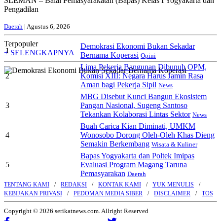
SLEMAN – Balai Pemasyarakatan (Bapas) Kelas I Yogyakarta dan
Pengadilan
Daerah
| Agustus 6, 2026
Terpopuler
Demokrasi Ekonomi Bukan Sekadar
1
+ SELENGKAPNYA
Bernama Koperasi
Opini
Lima Pekerja Bangunan Dibunuh OPM,
2
Komisi XIII: Negara Harus Jamin Rasa
Aman bagi Pekerja Sipil
News
MBG Disebut Kunci Bangun Ekosistem
3
Pangan Nasional, Sugeng Santoso
Tekankan Kolaborasi Lintas Sektor
News
Buah Carica Kian Diminati, UMKM
4
Wonosobo Dorong Oleh-Oleh Khas Dieng
Semakin Berkembang
Wisata & Kuliner
Bapas Yogyakarta dan Poltek Imipas
5
Evaluasi Program Magang Taruna
Pemasyarakan
Daerah
TENTANG KAMI
REDAKSI
KONTAK KAMI
YUK MENULIS
KEBIJAKAN PRIVASI
PEDOMAN MEDIA SIBER
DISCLAIMER
TOS
Copyright © 2026 serikatnews.com. Allright Reserved