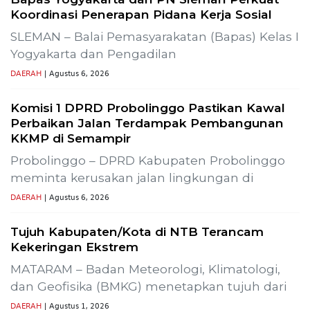
Previous
Next
mur Produksi SLR-T-
Gelar Media Gathering, Geodipa Aja
Pembangunan Proyek PLTP Dieng U