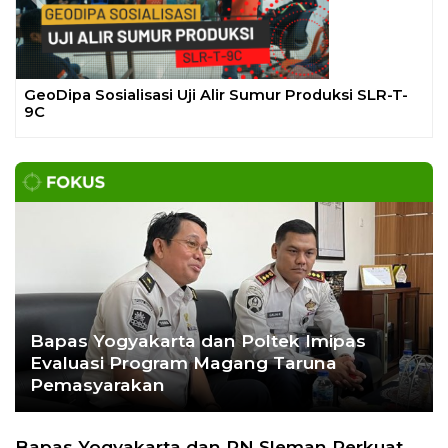
Ekoran Serikat News, Edi
November 2023
CEK FAKTA
Hoaks – Video Viral
Pertandingan Indonesia vs
Uzbekistan Akan Diulang
Laporkan Hoaks
Cek Fakta Lain