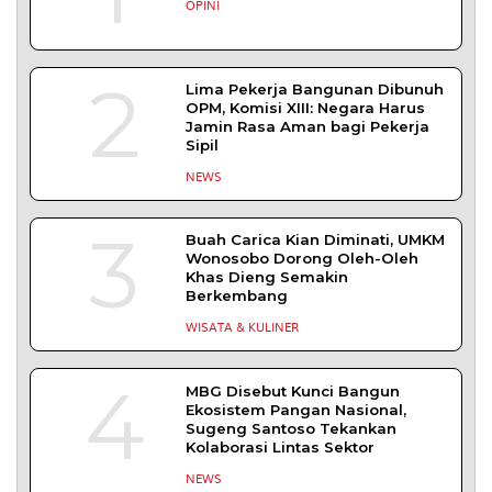
Tujuh Kabupaten/Kota di NTB Terancam
Kekeringan Ekstrem
MATARAM – Badan Meteorologi, Klimatologi,
dan Geofisika (BMKG) menetapkan tujuh dari
DAERAH
| Agustus 1, 2026
Muhammad Safi’i, Dipercaya Nahkodai KNPI
Probolinggo
PROBOLINGGO – Nahkoda pimpinan Dewan
Pengurus Daerah (DPD) Komite Nasional
DAERAH
| Juli 31, 2026
TERPOPULER
+ SELENGKAPNYA