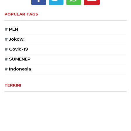
Reserved
POPULAR TAGS
CONTACT
US
#
PLN
Centennial
Tower,
#
Jokowi
Level
19,
#
Covid-19
Jl.
#
SUMENEP
Jenderal
Gatot
#
Indonesia
Subroto,
No.
TERKINI
27,
Setiabudi,
Jakarta
Selatan,
12950
Telp:
+6282136505789