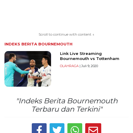
TERKONEKSI
BERSAMA
Scroll to continue with content ↓
KAMI
INDEKS BERITA
BOURNEMOUTH
Link Live Streaming
Bournemouth vs Tottenham
OLAHRAGA
| Juli 9, 2020
"Indeks Berita Bournemouth
Copyright
Terbaru dan Terkini"
©
2026
serikatnews.com
Allright