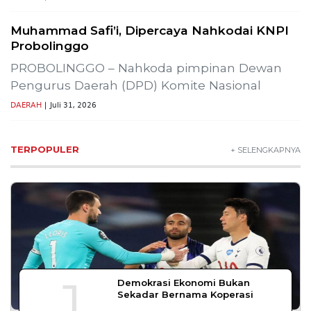
Bapas Yogyakarta dan Poltek Imipas
Evaluasi Program Magang Taruna
Pemasyarakan
Bapas Yogyakarta dan PN Sleman Perkuat
Koordinasi Penerapan Pidana Kerja Sosial
SLEMAN – Balai Pemasyarakatan (Bapas) Kelas I
Yogyakarta dan Pengadilan
DAERAH
| Agustus 6, 2026
Komisi 1 DPRD Probolinggo Pastikan Kawal
Perbaikan Jalan Terdampak Pembangunan
KKMP di Semampir
Probolinggo – DPRD Kabupaten Probolinggo
meminta kerusakan jalan lingkungan di
DAERAH
| Agustus 6, 2026