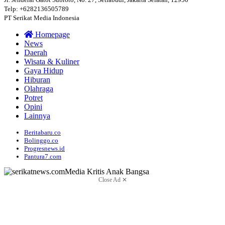
Telp: +6282136505789
PT Serikat Media Indonesia
Homepage
News
Daerah
Wisata & Kuliner
Gaya Hidup
Hiburan
Olahraga
Potret
Opini
Lainnya
Beritabaru.co
Bolinggo.co
Progresnews.id
Pantura7.com
Close Ad ✕