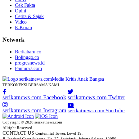
Cek Fakta
Opini
Cerita & Sajak
Video
E-Koran
Network
Beritabaru.co
Bolinggo.co
progresnews.id
Pantura7.com
TERKONEKSI BERSAMA KAMI
serikatnews.com Facebook
serikatnews.com Twitter
serikatnews.com Instagram
serikatnews.com YouTube
Copyright © 2026 serikatnews.com
Allright Reserved
CONTACT US
Centennial Tower, Level 19,
Jl. Jenderal Gatot Subroto, No. 27, Setiabudi, Jakarta Selatan, 12950