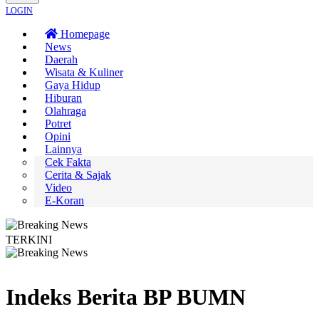
LOGIN
Homepage
News
Daerah
Wisata & Kuliner
Gaya Hidup
Hiburan
Olahraga
Potret
Opini
Lainnya
Cek Fakta
Cerita & Sajak
Video
E-Koran
TERKINI
an Sardonoharjo Gelar Merti Dusun
Bapas Yogyakarta Edukasi Guru SMKN 1 
Indeks Berita
BP BUMN