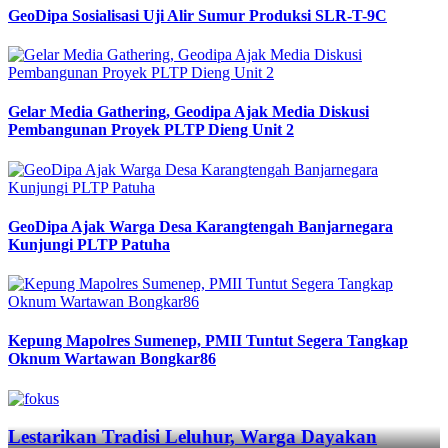
GeoDipa Sosialisasi Uji Alir Sumur Produksi SLR-T-9C
Gelar Media Gathering, Geodipa Ajak Media Diskusi
Pembangunan Proyek PLTP Dieng Unit 2
GeoDipa Ajak Warga Desa Karangtengah Banjarnegara
Kunjungi PLTP Patuha
Kepung Mapolres Sumenep, PMII Tuntut Segera Tangkap
Oknum Wartawan Bongkar86
Previous
Next
Lestarikan Tradisi Leluhur, Warga Dayakan