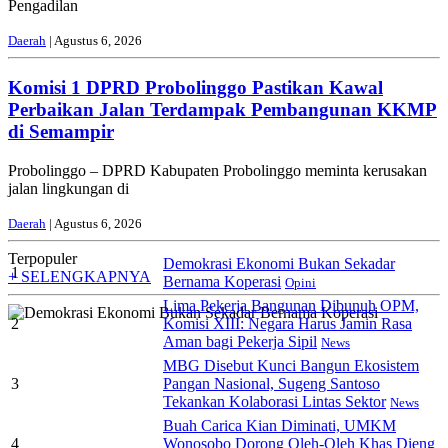
Pengadilan
Daerah
| Agustus 6, 2026
Komisi 1 DPRD Probolinggo Pastikan Kawal
Perbaikan Jalan Terdampak Pembangunan KKMP
di Semampir
Probolinggo – DPRD Kabupaten Probolinggo meminta kerusakan
jalan lingkungan di
Daerah
| Agustus 6, 2026
Terpopuler
Demokrasi Ekonomi Bukan Sekadar
1
+ SELENGKAPNYA
Bernama Koperasi
Opini
Lima Pekerja Bangunan Dibunuh OPM,
2
Komisi XIII: Negara Harus Jamin Rasa
Aman bagi Pekerja Sipil
News
MBG Disebut Kunci Bangun Ekosistem
3
Pangan Nasional, Sugeng Santoso
Tekankan Kolaborasi Lintas Sektor
News
Buah Carica Kian Diminati, UMKM
4
Wonosobo Dorong Oleh-Oleh Khas Dieng