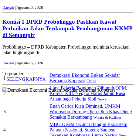
Daerah
| Agustus 6, 2026
Komisi 1 DPRD Probolinggo Pastikan Kawal
Perbaikan Jalan Terdampak Pembangunan KKMP
di Semampir
Probolinggo – DPRD Kabupaten Probolinggo meminta kerusakan
jalan lingkungan di
Daerah
| Agustus 6, 2026
Terpopuler
Demokrasi Ekonomi Bukan Sekadar
1
+ SELENGKAPNYA
Bernama Koperasi
Opini
Lima Pekerja Bangunan Dibunuh OPM,
2
Komisi XIII: Negara Harus Jamin Rasa
Aman bagi Pekerja Sipil
News
Buah Carica Kian Diminati, UMKM
3
Wonosobo Dorong Oleh-Oleh Khas Dieng
Semakin Berkembang
Wisata & Kuliner
MBG Disebut Kunci Bangun Ekosistem
4
Pangan Nasional, Sugeng Santoso
Tekankan Kolaborasi Lintas Sektor
News