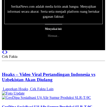
SerikatNews.com adalah media kritis anak bangsa. Menyajikan
informasi secara akurat. Serta setia menjadi platform ruang bertukar
gagasan faktual.
Menyukai ini:
Memuat...
Previous
Next
Cek Fakta
Hoaks – Video Viral Pertandingan Indonesia vs
Uzbekistan Akan Diulang
Laporkan Hoaks
Cek Fakta Lain
GeoDipa Sosialisasi Uji Alir Sumur Produksi SLR-T-9C