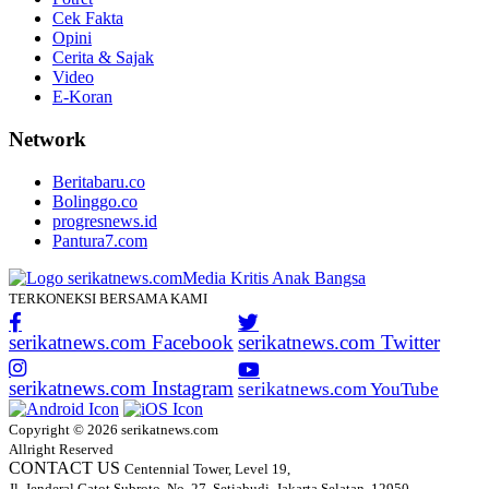
Cek Fakta
Opini
Cerita & Sajak
Video
E-Koran
Network
Beritabaru.co
Bolinggo.co
progresnews.id
Pantura7.com
TERKONEKSI BERSAMA KAMI
serikatnews.com Facebook
serikatnews.com Twitter
serikatnews.com Instagram
serikatnews.com YouTube
Copyright © 2026 serikatnews.com
Allright Reserved
CONTACT US
Centennial Tower, Level 19,
Jl. Jenderal Gatot Subroto, No. 27, Setiabudi, Jakarta Selatan, 12950