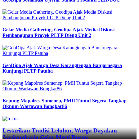
Gelar Media Gathering, Geodipa Ajak Media Diskusi
Pembangunan Proyek PLTP Dieng Unit 2
GeoDipa Ajak Warga Desa Karangtengah Banjarnegara
Kunjungi PLTP Patuha
Kepung Mapolres Sumenep, PMII Tuntut Segera Tangkap
Oknum Wartawan Bongkar86
Previous
Next
Lestarikan Tradisi Leluhur, Warga Dayakan
Sardonoharjo Gelar Merti Dusun