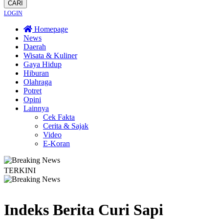
CARI
LOGIN
Homepage
News
Daerah
Wisata & Kuliner
Gaya Hidup
Hiburan
Olahraga
Potret
Opini
Lainnya
Cek Fakta
Cerita & Sajak
Video
E-Koran
TERKINI
Bapas Yogyakarta Edukasi Guru SMKN 1 Seyegan untuk Perkuat Kesadaran H
Indeks Berita
Curi Sapi