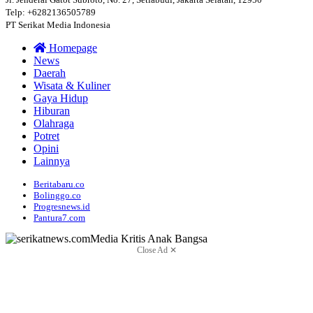
Telp: +6282136505789
PT Serikat Media Indonesia
Homepage
News
Daerah
Wisata & Kuliner
Gaya Hidup
Hiburan
Olahraga
Potret
Opini
Lainnya
Beritabaru.co
Bolinggo.co
Progresnews.id
Pantura7.com
Close Ad ✕