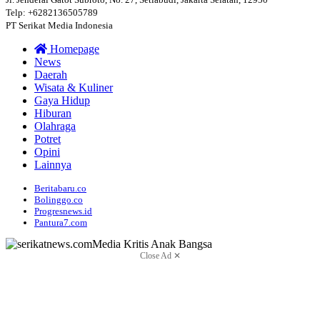
Telp: +6282136505789
PT Serikat Media Indonesia
Homepage
News
Daerah
Wisata & Kuliner
Gaya Hidup
Hiburan
Olahraga
Potret
Opini
Lainnya
Beritabaru.co
Bolinggo.co
Progresnews.id
Pantura7.com
Close Ad ✕