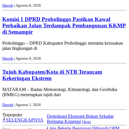
Daerah
| Agustus 6, 2026
Komisi 1 DPRD Probolinggo Pastikan Kawal
Perbaikan Jalan Terdampak Pembangunan KKMP
di Semampir
Probolinggo – DPRD Kabupaten Probolinggo meminta kerusakan
jalan lingkungan di
Daerah
| Agustus 6, 2026
Tujuh Kabupaten/Kota di NTB Terancam
Kekeringan Ekstrem
MATARAM – Badan Meteorologi, Klimatologi, dan Geofisika
(BMKG) menetapkan tujuh dari
Daerah
| Agustus 1, 2026
Terpopuler
Demokrasi Ekonomi Bukan Sekadar
1
+ SELENGKAPNYA
Bernama Koperasi
Opini
Lima Pekerja Bangunan Dibunuh OPM,