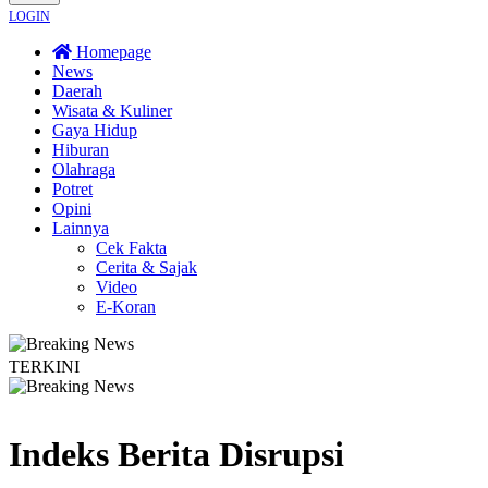
LOGIN
Homepage
News
Daerah
Wisata & Kuliner
Gaya Hidup
Hiburan
Olahraga
Potret
Opini
Lainnya
Cek Fakta
Cerita & Sajak
Video
E-Koran
TERKINI
uru SMKN 1 Seyegan untuk Perkuat Kesadaran Hukum
Legislator PKB Kecam 
Indeks Berita
Disrupsi