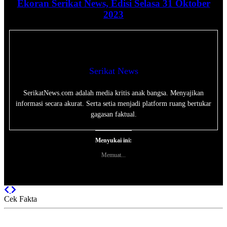
Ekoran Serikat News, Edisi Selasa 31 Oktober
2023
Serikat News
SerikatNews.com adalah media kritis anak bangsa. Menyajikan
informasi secara akurat. Serta setia menjadi platform ruang bertukar
gagasan faktual.
Menyukai ini:
Memuat...
Previous
Next
Cek Fakta