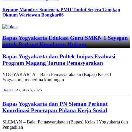
Kepung Mapolres Sumenep, PMII Tuntut Segera Tangkap
Oknum Wartawan Bongkar86
Previous
Next
Bapas Yogyakarta Edukasi Guru SMKN 1 Seyegan
untuk Perkuat Kesadaran Hukum
Bapas Yogyakarta dan Poltek Imipas Evaluasi
Program Magang Taruna Pemasyarakan
YOGYAKARTA – Balai Pemasyarakatan (Bapas) Kelas I
Yogyakarta menerima kunjungan
Daerah
| Agustus 6, 2026
Bapas Yogyakarta dan PN Sleman Perkuat
Koordinasi Penerapan Pidana Kerja Sosial
SLEMAN – Balai Pemasyarakatan (Bapas) Kelas I Yogyakarta dan
Pengadilan