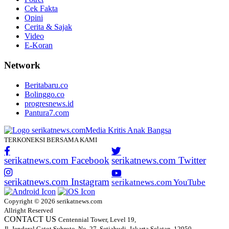
Cek Fakta
Opini
Cerita & Sajak
Video
E-Koran
Network
Beritabaru.co
Bolinggo.co
progresnews.id
Pantura7.com
TERKONEKSI BERSAMA KAMI
serikatnews.com Facebook
serikatnews.com Twitter
serikatnews.com Instagram
serikatnews.com YouTube
Copyright © 2026 serikatnews.com
Allright Reserved
CONTACT US
Centennial Tower, Level 19,
Jl. Jenderal Gatot Subroto, No. 27, Setiabudi, Jakarta Selatan, 12950