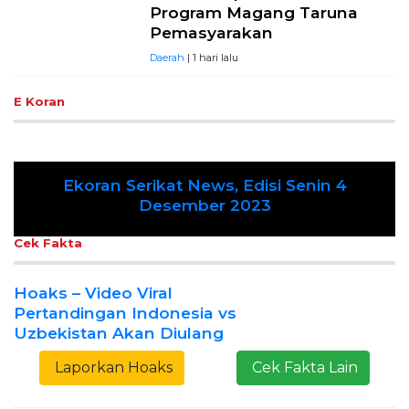
Program Magang Taruna
Pemasyarakan
Daerah
| 1 hari lalu
E Koran
Ekoran Serikat News, Edisi Senin 4
Previous
Next
Desember 2023
Cek Fakta
Hoaks – Video Viral
Pertandingan Indonesia vs
Uzbekistan Akan Diulang
Laporkan Hoaks
Cek Fakta Lain