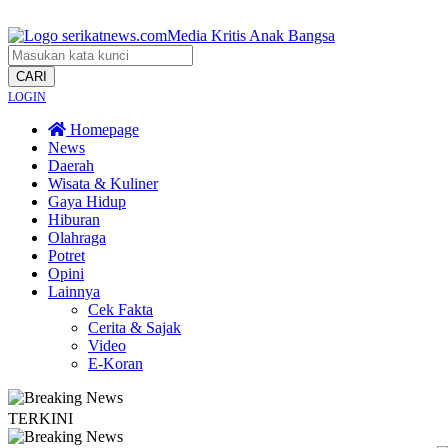
CARI
LOGIN
Homepage
News
Daerah
Wisata & Kuliner
Gaya Hidup
Hiburan
Olahraga
Potret
Opini
Lainnya
Cek Fakta
Cerita & Sajak
Video
E-Koran
TERKINI