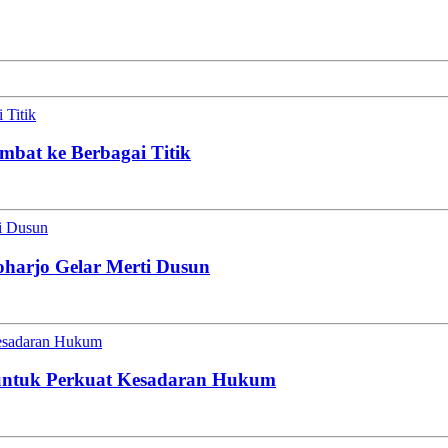
 Titik
mbat ke Berbagai Titik
ti Dusun
oharjo Gelar Merti Dusun
esadaran Hukum
untuk Perkuat Kesadaran Hukum