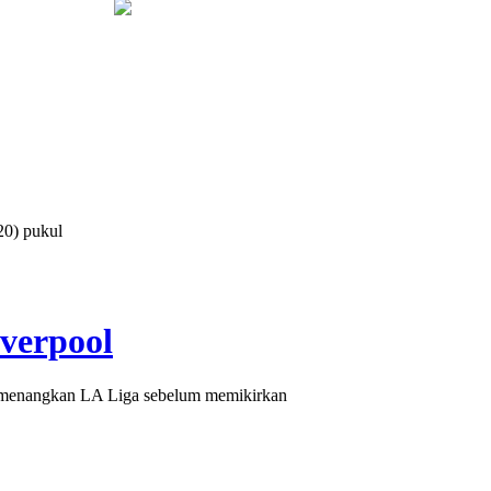
Hukum
Legislator PKB Kecam Aksi Nirempati Nakes ke Pasien BPJ
0) pukul
verpool
emenangkan LA Liga sebelum memikirkan