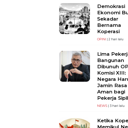
Demokrasi
Ekonomi B
Sekadar
Bernama
Koperasi
OPINI
| 2 hari lalu
Lima Pekerj
Bangunan
Dibunuh O
Komisi XIII:
Negara Har
Jamin Rasa
Aman bagi
Pekerja Sipi
NEWS
| 3 hari lalu
Ketika Kope
Memikul Ne