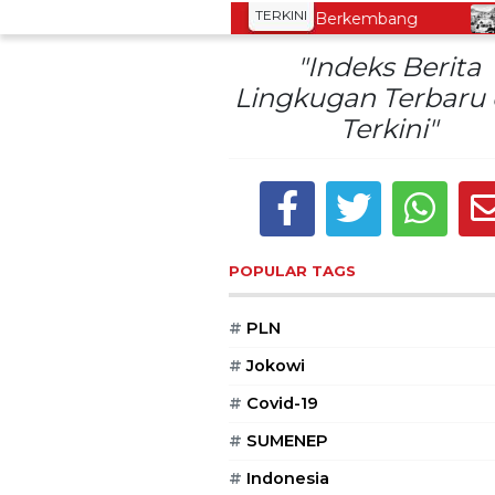
TERKINI
ong Oleh-Oleh Khas Dieng Semakin Berkembang
De
"Indeks Berita
Lingkugan Terbaru
Terkini"
POPULAR TAGS
#
PLN
#
Jokowi
#
Covid-19
#
SUMENEP
#
Indonesia