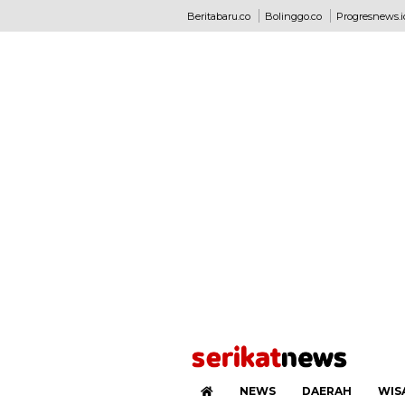
Beritabaru.co
Bolinggo.co
Progresnews.i
NEWS
DAERAH
WIS