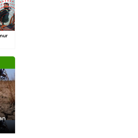
 Lain
Next