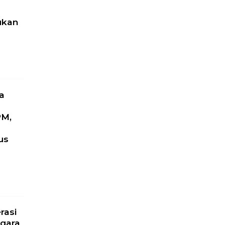
ukan
a
PM,
us
l
rasi
gara