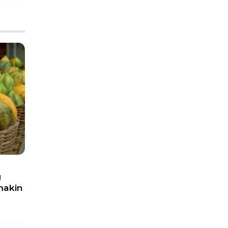
g
makin