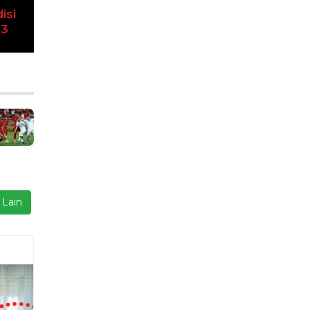
Next
isi
23