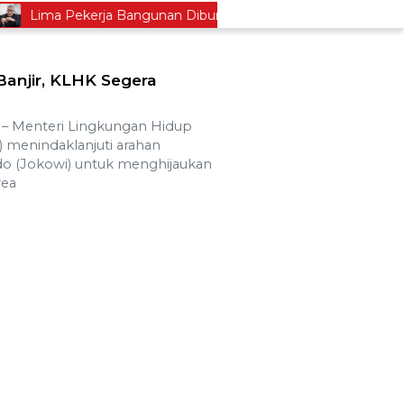
Lima Pekerja Bangunan Dibunuh OPM, Komisi XIII: Negara Harus
anjir, KLHK Segera
 Menteri Lingkungan Hidup
 menindaklanjuti arahan
o (Jokowi) untuk menghijaukan
rea