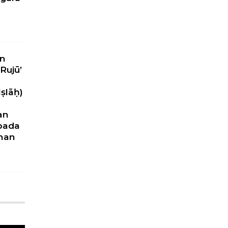
n
Rujū’
ṣlāḥ)
an
pada
nan