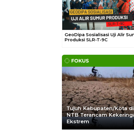
CEK FAKTA
Hoaks – Video Viral
Pertandingan
Indonesia vs
Uzbekistan Akan
Diulang
Laporkan Hoaks
Cek Fakta
Previous