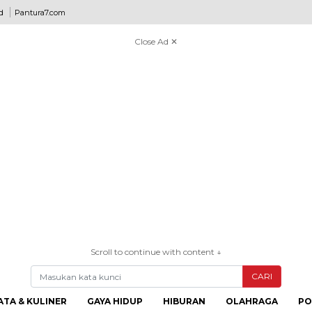
d
Pantura7.com
Close Ad ✕
Scroll to continue with content ↓
CARI
ATA & KULINER
GAYA HIDUP
HIBURAN
OLAHRAGA
PO