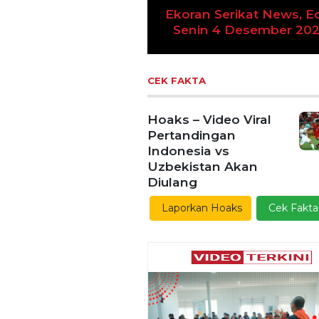
 Serikat News, Edisi
n 4 Desember 2023
Previous
Ekoran Serikat News, Ed
Kamis 9 November 20