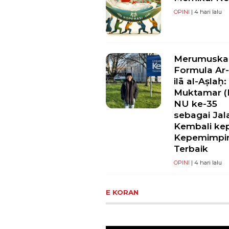
OPINI
| 4 hari lalu
Merumuska
Formula Ar-
ilā al-Aṣlaḥ:
Muktamar (I
NU ke-35
sebagai Jal
Kembali ke
Kepemimpi
Terbaik
OPINI
| 4 hari lalu
E KORAN