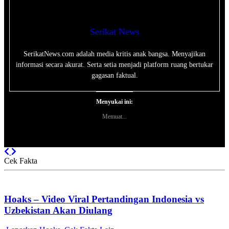
Serikat News
SerikatNews.com adalah media kritis anak bangsa. Menyajikan
informasi secara akurat. Serta setia menjadi platform ruang bertukar
gagasan faktual.
Menyukai ini:
Memuat...
Previous
Next
Cek Fakta
Hoaks – Video Viral Pertandingan Indonesia vs
Uzbekistan Akan Diulang