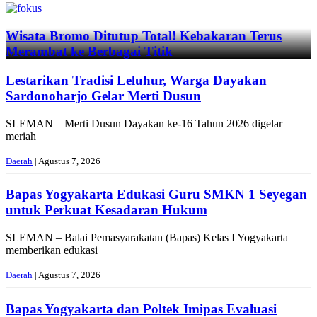
Previous
Next
Wisata Bromo Ditutup Total! Kebakaran Terus
Merambat ke Berbagai Titik
Lestarikan Tradisi Leluhur, Warga Dayakan
Sardonoharjo Gelar Merti Dusun
SLEMAN – Merti Dusun Dayakan ke-16 Tahun 2026 digelar
meriah
Daerah
| Agustus 7, 2026
Bapas Yogyakarta Edukasi Guru SMKN 1 Seyegan
untuk Perkuat Kesadaran Hukum
SLEMAN – Balai Pemasyarakatan (Bapas) Kelas I Yogyakarta
memberikan edukasi
Daerah
| Agustus 7, 2026
Bapas Yogyakarta dan Poltek Imipas Evaluasi