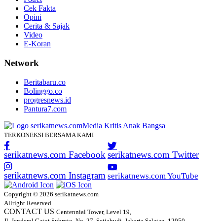
Cek Fakta
Opini
Cerita & Sajak
Video
E-Koran
Network
Beritabaru.co
Bolinggo.co
progresnews.id
Pantura7.com
TERKONEKSI BERSAMA KAMI
serikatnews.com Facebook
serikatnews.com Twitter
serikatnews.com Instagram
serikatnews.com YouTube
Copyright © 2026 serikatnews.com
Allright Reserved
CONTACT US
Centennial Tower, Level 19,
Jl. Jenderal Gatot Subroto, No. 27, Setiabudi, Jakarta Selatan, 12950