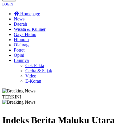
LOGIN
Homepage
News
Daerah
Wisata & Kuliner
Gaya Hidup
Hiburan
Olahraga
Potret
Opini
Lainnya
Cek Fakta
Cerita & Sajak
Video
E-Koran
TERKINI
ebakaran Terus Merambat ke Berbagai Titik
Lestarikan Tradisi Leluhur, War
Indeks Berita
Maluku Utara