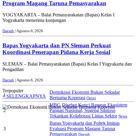
Program Magang Taruna Pemasyarakan
YOGYAKARTA – Balai Pemasyarakatan (Bapas) Kelas I
Yogyakarta menerima kunjungan
Daerah
| Agustus 6, 2026
Bapas Yogyakarta dan PN Sleman Perkuat
Koordinasi Penerapan Pidana Kerja Sosial
SLEMAN – Balai Pemasyarakatan (Bapas) Kelas I Yogyakarta dan
Pengadilan
Daerah
| Agustus 6, 2026
Terpopuler
Demokrasi Ekonomi Bukan Sekadar
1
+ SELENGKAPNYA
Bernama Koperasi
Opini
MBG Disebut Kunci Bangun Ekosistem
2
Pangan Nasional, Sugeng Santoso
Tekankan Kolaborasi Lintas Sektor
News
Bapas Yogyakarta dan Poltek Imipas
3
Evaluasi Program Magang Taruna
Pemasyarakan
Daerah