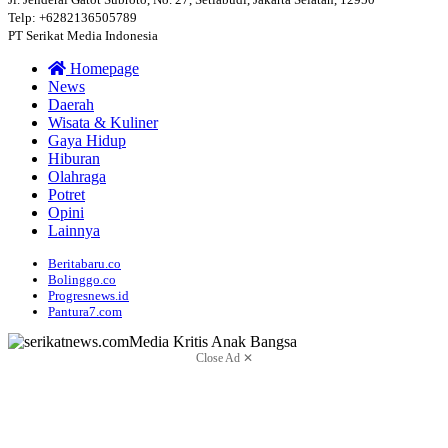
Telp: +6282136505789
PT Serikat Media Indonesia
Homepage
News
Daerah
Wisata & Kuliner
Gaya Hidup
Hiburan
Olahraga
Potret
Opini
Lainnya
Beritabaru.co
Bolinggo.co
Progresnews.id
Pantura7.com
Close Ad ✕