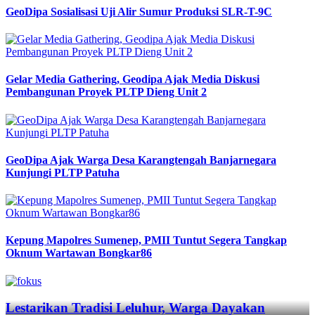
GeoDipa Sosialisasi Uji Alir Sumur Produksi SLR-T-9C
Gelar Media Gathering, Geodipa Ajak Media Diskusi
Pembangunan Proyek PLTP Dieng Unit 2
GeoDipa Ajak Warga Desa Karangtengah Banjarnegara
Kunjungi PLTP Patuha
Kepung Mapolres Sumenep, PMII Tuntut Segera Tangkap
Oknum Wartawan Bongkar86
Previous
Next
Lestarikan Tradisi Leluhur, Warga Dayakan