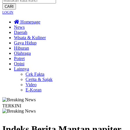
CARI
LOGIN
Homepage
News
Daerah
Wisata & Kuliner
Gaya Hidup
Hiburan
Olahraga
Potret
Opini
Lainnya
Cek Fakta
Cerita & Sajak
Video
E-Koran
TERKINI
rga Dayakan Sardonoharjo Gelar Merti Dusun
Bapas Yogyakarta Edukasi Gur
Indeks Berita
Mantan napiter