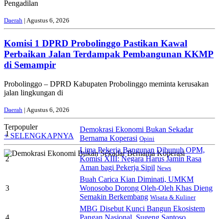
Pengadilan
Daerah
| Agustus 6, 2026
Komisi 1 DPRD Probolinggo Pastikan Kawal
Perbaikan Jalan Terdampak Pembangunan KKMP
di Semampir
Probolinggo – DPRD Kabupaten Probolinggo meminta kerusakan
jalan lingkungan di
Daerah
| Agustus 6, 2026
Terpopuler
Demokrasi Ekonomi Bukan Sekadar
1
+ SELENGKAPNYA
Bernama Koperasi
Opini
Lima Pekerja Bangunan Dibunuh OPM,
2
Komisi XIII: Negara Harus Jamin Rasa
Aman bagi Pekerja Sipil
News
Buah Carica Kian Diminati, UMKM
3
Wonosobo Dorong Oleh-Oleh Khas Dieng
Semakin Berkembang
Wisata & Kuliner
MBG Disebut Kunci Bangun Ekosistem
4
Pangan Nasional, Sugeng Santoso