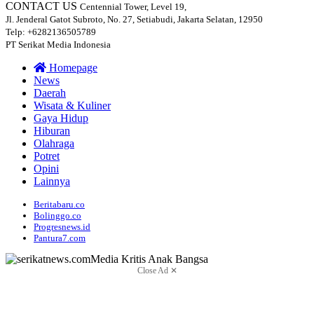
CONTACT US
Centennial Tower, Level 19,
Jl. Jenderal Gatot Subroto, No. 27, Setiabudi, Jakarta Selatan, 12950
Telp: +6282136505789
PT Serikat Media Indonesia
Homepage
News
Daerah
Wisata & Kuliner
Gaya Hidup
Hiburan
Olahraga
Potret
Opini
Lainnya
Beritabaru.co
Bolinggo.co
Progresnews.id
Pantura7.com
Close Ad ✕