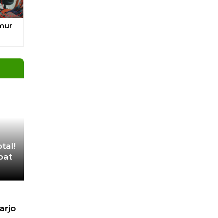
umur
tal!
bat
arjo