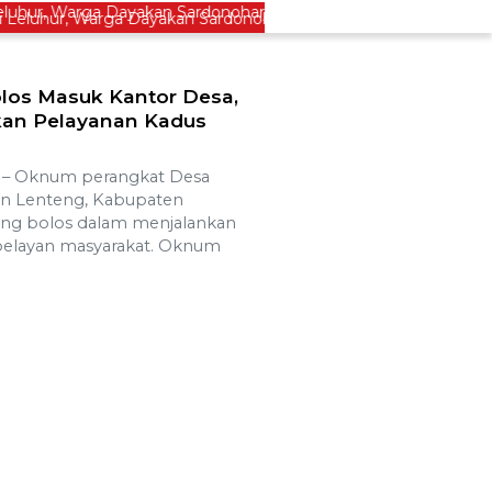
eluhur, Warga Dayakan Sardonoharjo Gelar Merti Dusun
olos Masuk Kantor Desa,
kan Pelayanan Kadus
 Oknum perangkat Desa
n Lenteng, Kabupaten
ing bolos dalam menjalankan
 pelayan masyarakat. Oknum