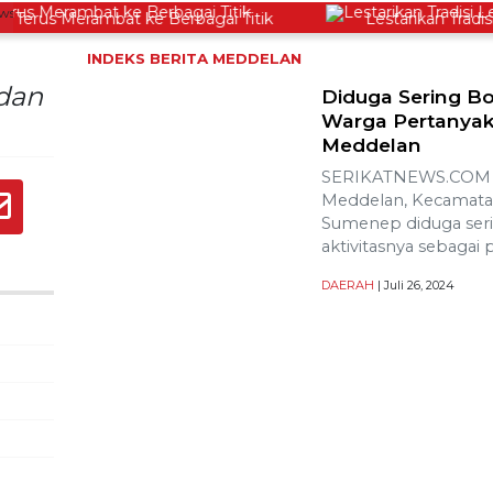
rus Merambat ke Berbagai Titik
Lestarikan Tradisi L
INDEKS BERITA
MEDDELAN
dan
Diduga Sering B
Warga Pertanya
Meddelan
SERIKATNEWS.COM –
Meddelan, Kecamata
Sumenep diduga ser
aktivitasnya sebagai
DAERAH
| Juli 26, 2024