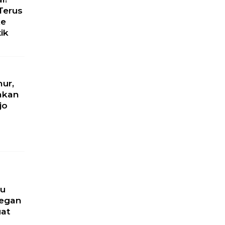
Terus
ke
ik
hur,
akan
jo
u
ru
yegan
uat