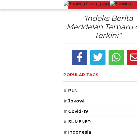
TERKINI
t Charging
Wisata Bromo Ditutup Total! Kebakaran Te
"Indeks Berita
Meddelan Terbaru 
Terkini"
POPULAR TAGS
#
PLN
#
Jokowi
#
Covid-19
#
SUMENEP
#
Indonesia