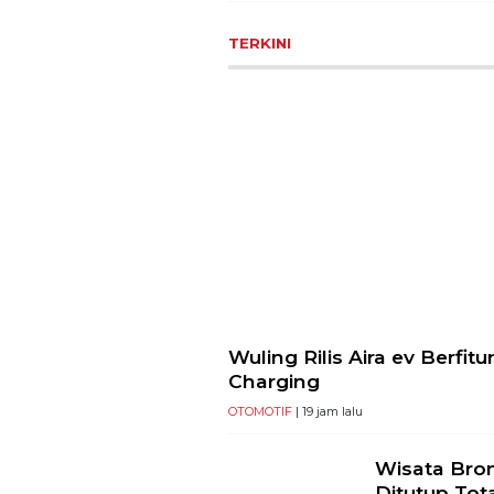
TERKINI
Wuling Rilis Aira ev Berfitu
Charging
OTOMOTIF
| 19 jam lalu
Wisata Br
Ditutup Tota