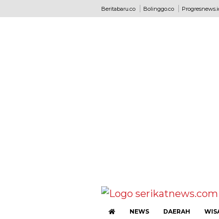
Beritabaru.co
Bolinggo.co
Progresnews.i
NEWS
DAERAH
WIS