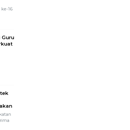
 ke-16
 Guru
rkuat
n
tek
akan
katan
erima