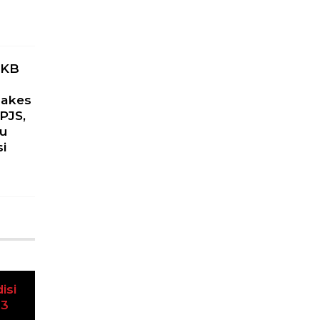
u
PKB
Nakes
PJS,
ku
si
isi
Next
23