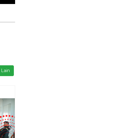
 Lain
Next