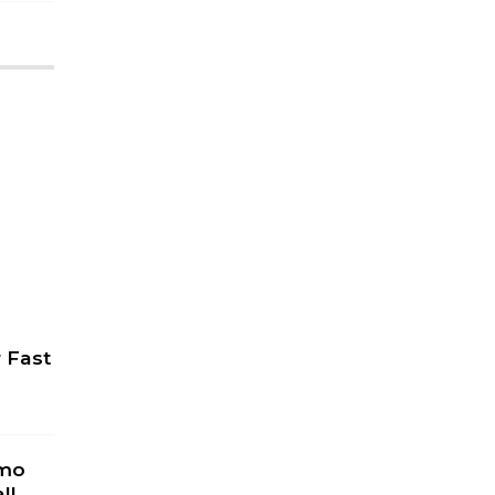
r Fast
omo
l!