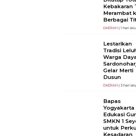
Kebakaran 
Merambat 
Berbagai Tit
DAERAH
| 1 hari lalu
Lestarikan
Tradisi Lelu
Warga Day
Sardonohar
Gelar Merti
Dusun
DAERAH
| 3 hari lal
Bapas
Yogyakarta
Edukasi Gu
SMKN 1 Se
untuk Perk
Kesadaran