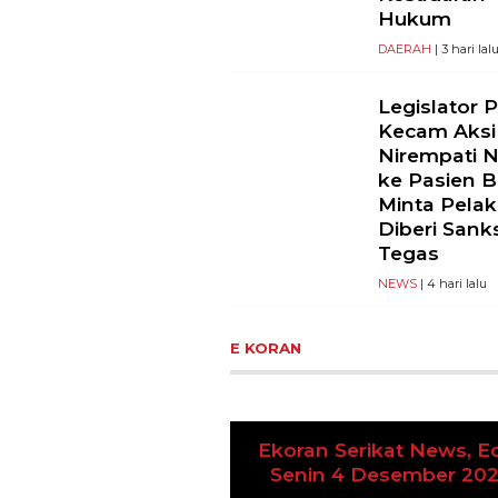
Hukum
DAERAH
| 3 hari lal
Legislator 
Kecam Aksi
Nirempati 
ke Pasien B
Minta Pela
Diberi Sank
Tegas
NEWS
| 4 hari lalu
E KORAN
Ekoran Serikat News, Ed
Previous
Senin 4 Desember 20