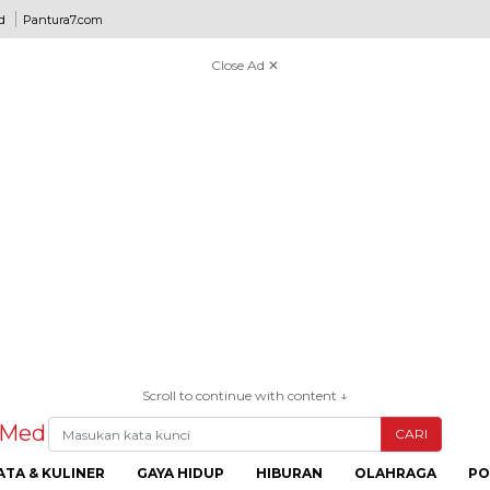
d
Pantura7.com
Close Ad ✕
Scroll to continue with content ↓
CARI
ATA & KULINER
GAYA HIDUP
HIBURAN
OLAHRAGA
PO