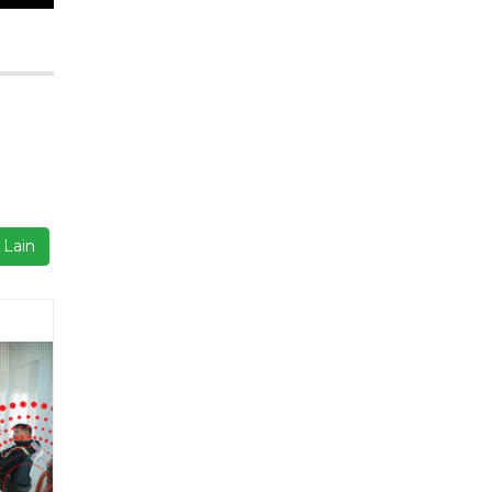
Next
isi
23