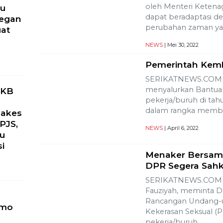
oleh Menteri Ketenag
ru
dapat beradaptasi d
yegan
perubahan zaman y
uat
NEWS
| Mei 30, 2022
Pemerintah Kemb
SERIKATNEWS.COM –
menyalurkan Bantuan
PKB
pekerja/buruh di tahu
dalam rangka memb
Nakes
PJS,
NEWS
| April 6, 2022
ku
si
Menaker Bersama
DPR Segera Sah
SERIKATNEWS.COM – 
Fauziyah, meminta 
Rancangan Undang-
omo
Kekerasan Seksual (PK
pekerja/buruh