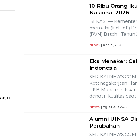
10 Ribu Orang Iku
Nasional 2026
BEKASI — Kementeri
memulai (kick-off) P
(PVN) Batch I Tahun 2
NEWS
| April 9, 2026
Eks Menaker: Ca
Indonesia
SERIKATNEWS.COM –
Ketenagakerjaan Han
PKB Muhaimin Iskand
dengan kualitas gag
arjo
NEWS
| Agustus 9, 2022
Alumni UINSA Di
Perubahan
SERIKATNEWS.COM – 