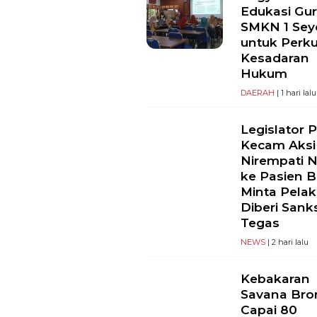
Edukasi Gu
SMKN 1 Se
untuk Perk
Kesadaran
Hukum
DAERAH
| 1 hari lalu
Legislator 
Kecam Aksi
Nirempati 
ke Pasien B
Minta Pela
Diberi Sank
Tegas
NEWS
| 2 hari lalu
Kebakaran
Savana Br
Capai 80