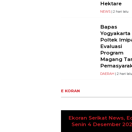
Hektare
NEWS
| 2 hari lalu
Bapas
Yogyakarta
Poltek Imip
Evaluasi
Program
Magang Ta
Pemasyara
DAERAH
| 2 hari lal
E KORAN
 Serikat News, Edisi
n 4 Desember 2023