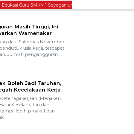
kasi Guru SMKN 1 Seyegan untuk Perkuat Kesadaran Hukum
an Masih Tinggi, Ini
awarkan Wamenaker
kan data Sakernas November
a penduduk usia kerja, terdapat
ran. Jumlah pengangguran
ak Boleh Jadi Taruhan,
egah Kecelakaan Kerja
Ketenagakerjaan (Menaker),
 Balai Keselamatan dan
tampil lebih proaktif dan
ak