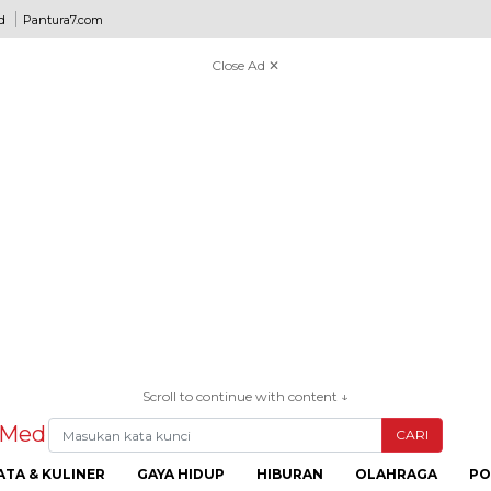
d
Pantura7.com
Close Ad ✕
Scroll to continue with content ↓
CARI
ATA & KULINER
GAYA HIDUP
HIBURAN
OLAHRAGA
PO