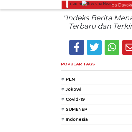
TERKINI
Lestarikan Tradisi Leluhur, Warga Dayakan S
"Indeks Berita Men
Terbaru dan Terkin
POPULAR TAGS
#
PLN
#
Jokowi
#
Covid-19
#
SUMENEP
#
Indonesia