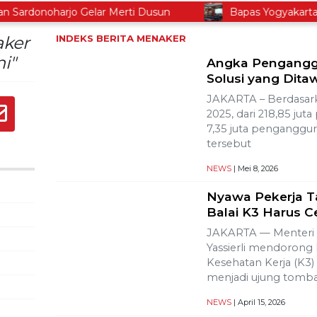
ardonoharjo Gelar Merti Dusun
Bapas Yogyakarta Edu
aker
INDEKS BERITA
MENAKER
i"
Angka Penganggur
Solusi yang Dit
JAKARTA – Berdasar
2025, dari 218,85 jut
7,35 juta penganggu
tersebut
NEWS
| Mei 8, 2026
Nyawa Pekerja T
Balai K3 Harus C
JAKARTA — Menteri 
Yassierli mendorong
Kesehatan Kerja (K3) 
menjadi ujung tomb
NEWS
| April 15, 2026