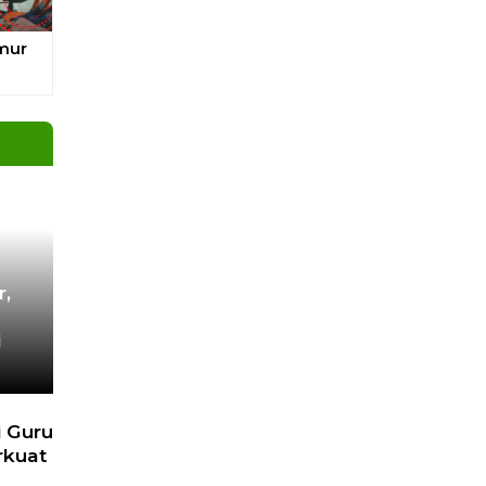
 Lain
pa
unan
Next