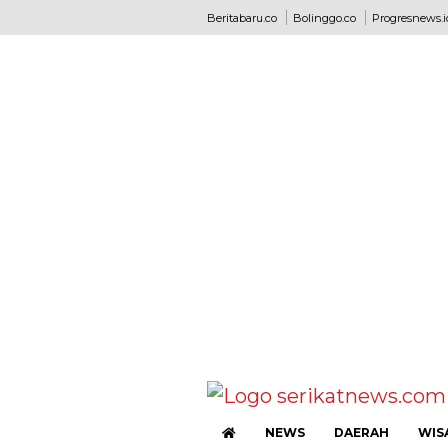
Beritabaru.co
Bolinggo.co
Progresnews.i
NEWS
DAERAH
WIS