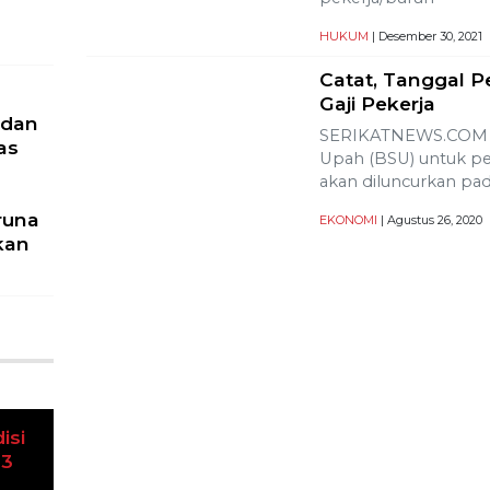
HUKUM
| Desember 30, 2021
Catat, Tanggal P
Gaji Pekerja
 dan
SERIKATNEWS.COM –
as
Upah (BSU) untuk pek
akan diluncurkan pad
runa
EKONOMI
| Agustus 26, 2020
kan
u