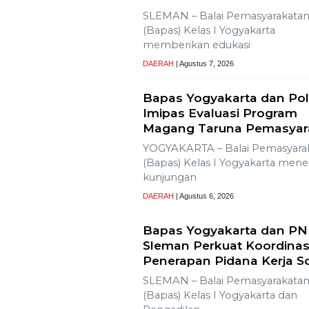
 SLR-T-9C
Lestarikan Tradisi Leluhu
Warga Dayakan
Sardonoharjo Gelar Mert
Dusun
Bapas Yogyakarta Edukasi
SMKN 1 Seyegan untuk Pe
Kesadaran Hukum
SLEMAN – Balai Pemasyarakata
(Bapas) Kelas I Yogyakarta