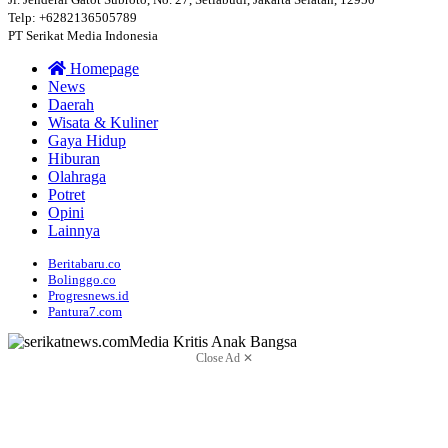
Telp: +6282136505789
PT Serikat Media Indonesia
Homepage
News
Daerah
Wisata & Kuliner
Gaya Hidup
Hiburan
Olahraga
Potret
Opini
Lainnya
Beritabaru.co
Bolinggo.co
Progresnews.id
Pantura7.com
Close Ad ✕