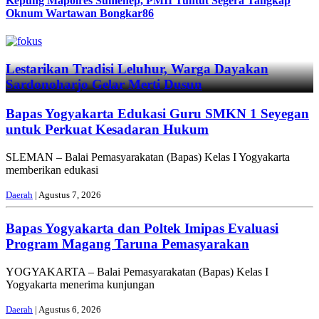
Kepung Mapolres Sumenep, PMII Tuntut Segera Tangkap
Oknum Wartawan Bongkar86
Previous
Next
Lestarikan Tradisi Leluhur, Warga Dayakan
Sardonoharjo Gelar Merti Dusun
Bapas Yogyakarta Edukasi Guru SMKN 1 Seyegan
untuk Perkuat Kesadaran Hukum
SLEMAN – Balai Pemasyarakatan (Bapas) Kelas I Yogyakarta
memberikan edukasi
Daerah
| Agustus 7, 2026
Bapas Yogyakarta dan Poltek Imipas Evaluasi
Program Magang Taruna Pemasyarakan
YOGYAKARTA – Balai Pemasyarakatan (Bapas) Kelas I
Yogyakarta menerima kunjungan
Daerah
| Agustus 6, 2026