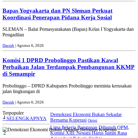
Bapas Yogyakarta dan PN Sleman Perkuat
Koordinasi Penerapan Pidana Kerja Sosial
SLEMAN – Balai Pemasyarakatan (Bapas) Kelas I Yogyakarta dan
Pengadilan
Daerah
| Agustus 6, 2026
Komisi 1 DPRD Probolinggo Pastikan Kawal
Perbaikan Jalan Terdampak Pembangunan KKMP
di Semampir
Probolinggo – DPRD Kabupaten Probolinggo meminta kerusakan
jalan lingkungan di
Daerah
| Agustus 6, 2026
Terpopuler
Demokrasi Ekonomi Bukan Sekadar
1
+ SELENGKAPNYA
Bernama Koperasi
Opini
Lima Pekerja Bangunan Dibunuh OPM,
2
Komisi XIII: Negara Harus Jamin Rasa