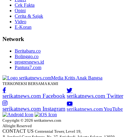
Cek Fakta
Opini
Cerita & Sajak
Video
E-Koran
Network
Beritabaru.co
Bolinggo.co
progresnews.id
Pantura7.com
TERKONEKSI BERSAMA KAMI
serikatnews.com Facebook
serikatnews.com Twitter
serikatnews.com Instagram
serikatnews.com YouTube
Copyright © 2026 serikatnews.com
Allright Reserved
CONTACT US
Centennial Tower, Level 19,
Jl. Jenderal Gatot Subroto, No. 27, Setiabudi, Jakarta Selatan, 12950