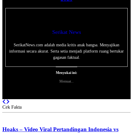
Serikat News
SerikatNews.com adalah media kritis anak bangsa. Menyajikan
informasi secara akurat. Serta setia menjadi platform ruang bertukar
gagasan faktual.
Menyukai ini:
Memuat...
Previous
Next
Cek Fakta
Hoaks – Video Viral Pertandingan Indonesia vs