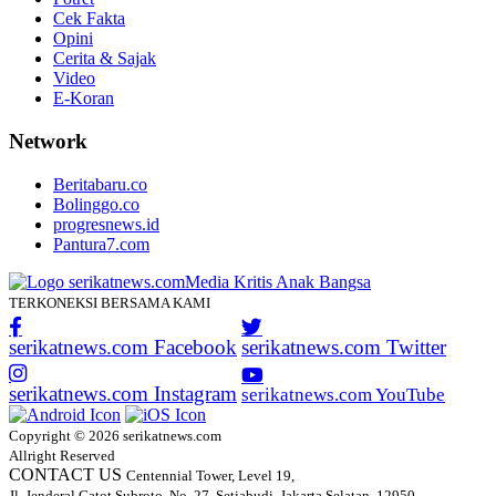
Cek Fakta
Opini
Cerita & Sajak
Video
E-Koran
Network
Beritabaru.co
Bolinggo.co
progresnews.id
Pantura7.com
TERKONEKSI BERSAMA KAMI
serikatnews.com Facebook
serikatnews.com Twitter
serikatnews.com Instagram
serikatnews.com YouTube
Copyright © 2026 serikatnews.com
Allright Reserved
CONTACT US
Centennial Tower, Level 19,
Jl. Jenderal Gatot Subroto, No. 27, Setiabudi, Jakarta Selatan, 12950