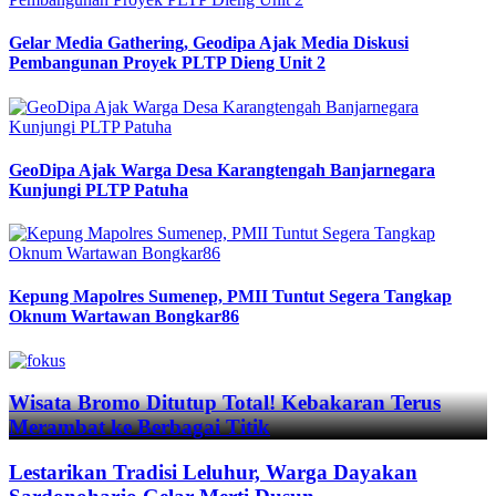
Gelar Media Gathering, Geodipa Ajak Media Diskusi
Pembangunan Proyek PLTP Dieng Unit 2
GeoDipa Ajak Warga Desa Karangtengah Banjarnegara
Kunjungi PLTP Patuha
Kepung Mapolres Sumenep, PMII Tuntut Segera Tangkap
Oknum Wartawan Bongkar86
Previous
Next
Wisata Bromo Ditutup Total! Kebakaran Terus
Merambat ke Berbagai Titik
Lestarikan Tradisi Leluhur, Warga Dayakan