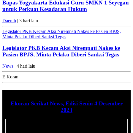
Bapas Yogyakarta Edukasi Guru SMKN 1 Seyegan
untuk Perkuat Kesadaran Hukum
Daerah
| 3 hari lalu
Legislator PKB Kecam Aksi Nirempati Nakes ke Pasien BPJS,
Minta Pelaku Diberi Sanksi Tegas
Legislator PKB Kecam Aksi Nirempati Nakes ke
Pasien BPJS, Minta Pelaku Diberi Sanksi Tegas
News
| 4 hari lalu
E Koran
Ekoran Serikat News, Edisi Senin 4 Desember
2023