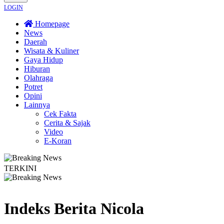
LOGIN
Homepage
News
Daerah
Wisata & Kuliner
Gaya Hidup
Hiburan
Olahraga
Potret
Opini
Lainnya
Cek Fakta
Cerita & Sajak
Video
E-Koran
TERKINI
tal! Kebakaran Terus Merambat ke Berbagai Titik
Lestarikan Tradisi Leluhur
Indeks Berita
Nicola