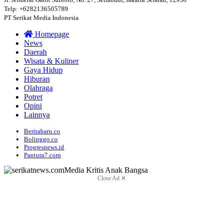
Telp: +6282136505789
PT Serikat Media Indonesia
Homepage
News
Daerah
Wisata & Kuliner
Gaya Hidup
Hiburan
Olahraga
Potret
Opini
Lainnya
Beritabaru.co
Bolinggo.co
Progresnews.id
Pantura7.com
Close Ad ✕