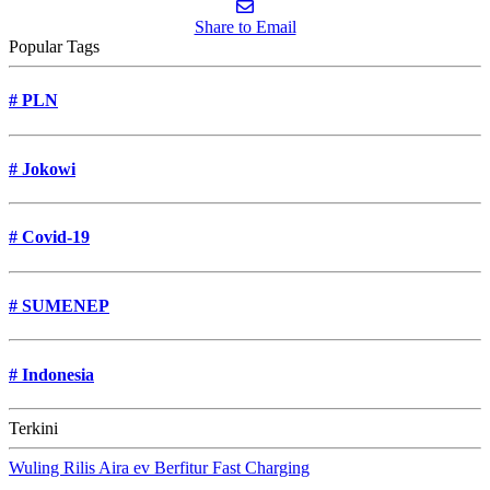
Share to Email
Popular Tags
#
PLN
#
Jokowi
#
Covid-19
#
SUMENEP
#
Indonesia
Terkini
Wuling Rilis Aira ev Berfitur Fast Charging