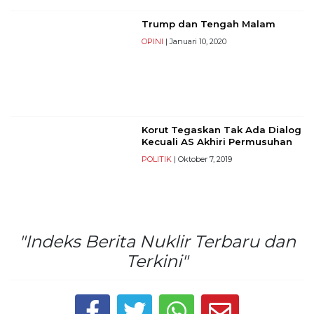
Reserved
Trump dan Tengah Malam
CONTACT
OPINI
| Januari 10, 2020
US
Centennial
Tower,
Level
19,
Korut Tegaskan Tak Ada Dialog
Jl.
Kecuali AS Akhiri Permusuhan
Jenderal
POLITIK
| Oktober 7, 2019
Gatot
Subroto,
No.
27,
Setiabudi,
"Indeks Berita Nuklir Terbaru dan
Jakarta
Selatan,
Terkini"
12950
Telp:
+6282136505789