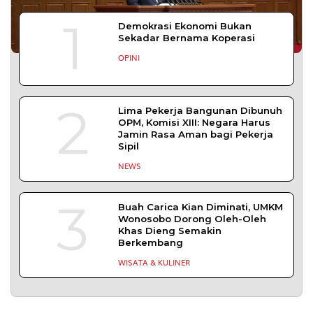
Bapas Yogyakarta Gandeng DPKUKM Kota
Yogyakarta untuk Pelaksanaan Pidana Kerja
Sosial
YOGYAKARTA– Balai Pemasyarakatan (Bapas)
Kelas I Yogyakarta menjalin kerja sama
DAERAH
| Juli 27, 2026
BAPAS Yogyakarta Gandeng HIMPSI DIY Beri
Layanan Konseling bagi Klien
Pemasyarakatan
YOGYAKARTA – Balai Pemasyarakatan (BAPAS)
Kelas I Yogyakarta menjalin kerja
DAERAH
| Juli 20, 2026
TERPOPULER
+ SELENGKAPNYA