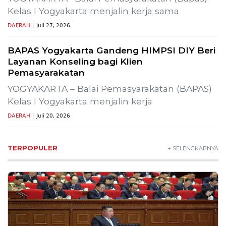
Tujuh Kabupaten/Kota di NTB Terancam
Kekeringan Ekstrem
Muhammad Safi’i, Dipercaya Nahkodai KNPI
Probolinggo
PROBOLINGGO – Nahkoda pimpinan Dewan
Pengurus Daerah (DPD) Komite Nasional
DAERAH
| Juli 31, 2026
Bapas Yogyakarta Ikuti Sosialisasi PK
Bangkom untuk Tingkatkan Kompetensi
Pegawai
YOGYAKARTA – Balai Pemasyarakatan (Bapas)
Kelas I Yogyakarta mengikuti Sosialisasi
DAERAH
| Juli 29, 2026