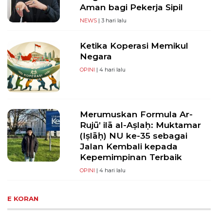
Aman bagi Pekerja Sipil
NEWS
| 3 hari lalu
Ketika Koperasi Memikul
Negara
OPINI
| 4 hari lalu
Merumuskan Formula Ar-
Rujū’ ilā al-Aṣlaḥ: Muktamar
(Iṣlāḥ) NU ke-35 sebagai
Jalan Kembali kepada
Kepemimpinan Terbaik
OPINI
| 4 hari lalu
E KORAN