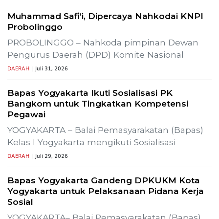
Previous
Next
duksi SLR-T-
Gelar Media Gathering, Geodipa Ajak Media
Pembangunan Proyek PLTP Dieng Unit 2