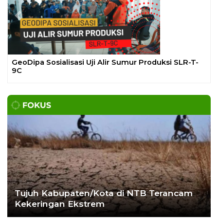
Ekoran Serikat News, Edisi Kam
November 2023
CEK FAKTA
Hoaks – Video Viral
Pertandingan Indonesia vs
Uzbekistan Akan Diulang
Laporkan Hoaks
Cek Fakta Lain