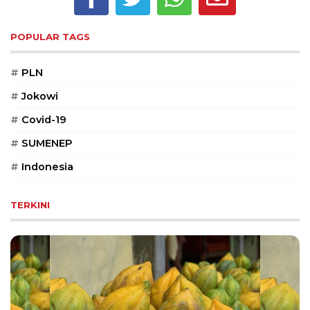
PT
Serikat
Media
POPULAR TAGS
Indonesia
#
PLN
#
Jokowi
#
Covid-19
#
SUMENEP
#
Indonesia
TERKINI