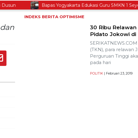
sun
Bapas Yogyakarta Edukasi Guru SMKN 1 Seyegan
INDEKS BERITA
OPTIMISME
 dan
30 Ribu Relawan 
Pidato Jokowi di
SERIKATNEWS.COM –
(TKN), para relawan 
Perguruan Tinggi ak
pada hari
POLITIK
| Februari 23, 2019