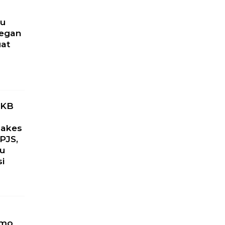
ru
yegan
uat
PKB
Nakes
PJS,
ku
si
omo