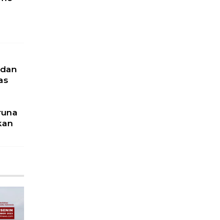
 dan
as
runa
kan
u