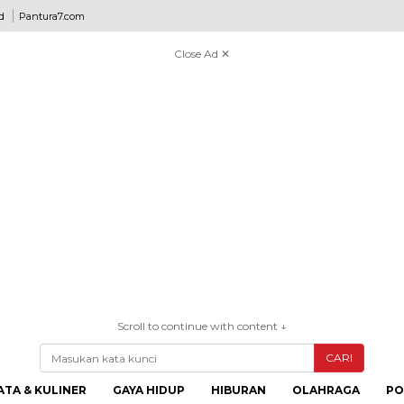
d
Pantura7.com
Close Ad ✕
Scroll to continue with content ↓
CARI
ATA & KULINER
GAYA HIDUP
HIBURAN
OLAHRAGA
PO