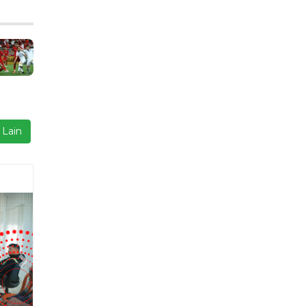
 Lain
Next