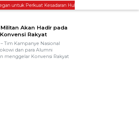
 untuk Perkuat Kesadaran Hukum
Legislator PKB Ke
Militan Akan Hadir pada
 Konvensi Rakyat
 Tim Kampanye Nasional
Jokowi dan para Alumni
an menggelar Konvensi Rakyat