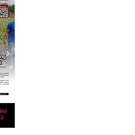
Next
isi
23