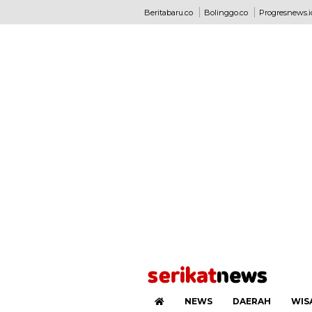
Beritabaru.co
Bolinggo.co
Progresnews.i
NEWS
DAERAH
WIS