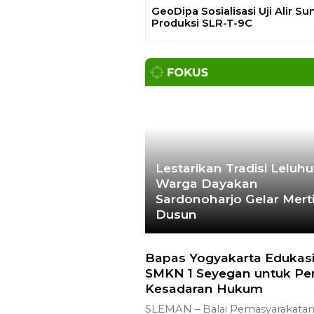
osialisasi Uji Alir Sumur
Gelar Media Gathering, Geodi
 SLR-T-9C
Ajak Media Diskusi Pembang
Proyek PLTP Dieng Unit 2
Lestarikan Tradisi Leluhu
Warga Dayakan
Sardonoharjo Gelar Mert
Dusun
Bapas Yogyakarta Edukasi
SMKN 1 Seyegan untuk Pe
Kesadaran Hukum