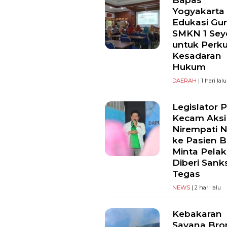
Yogyakarta
Edukasi Gu
SMKN 1 Se
untuk Perk
Kesadaran
Hukum
DAERAH
| 1 hari lalu
Legislator 
Kecam Aksi
Nirempati 
ke Pasien B
Minta Pela
Diberi Sank
Tegas
NEWS
| 2 hari lalu
Kebakaran
Savana Br