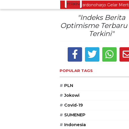
TERKINI
kan Tradisi Leluhur, Warga Dayakan Sardonoharjo Gelar Merti Du
"Indeks Berita
Optimisme Terbaru
Terkini"
POPULAR TAGS
#
PLN
#
Jokowi
#
Covid-19
#
SUMENEP
#
Indonesia