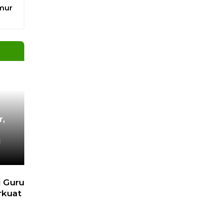
pa
unan
r,
i
 Guru
rkuat